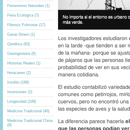
Fenomenos Naturales
(1)
D
Feria Ecológica
(7)
No importa si el entorno es urbano
I
e
más verde.
m
r
Fibrosis Pulmonar
(17)
a
e
Ganar Dinero
(1)
g
c
Los investigadores estudiaron
e
h
Genética
(93)
en la tarde -que tienden a ser
c
o
de la mañana- porque se ajus
a
s
Geoingenieria
(8)
p
d
de pájaros que las personas t
Historias Reales
(1)
t
e
probabilidad de ver en sus vec
i
a
Huracanes
(2)
manera cotidiana.
o
u
n
Insólito
(188)
t
El estudio contabilizó varieda
o
Inversiones
(2)
comunes como petirrojos, mirlos
r
d
cuervos, pero no encontró una 
Longevidad
(108)
e
las especies de aves y la salu
Medicina Tradicional
(40)
l
a
Medicina Tradicional China
La diferencia parece hacerla
e
i
(9)
que las personas podían ve
m