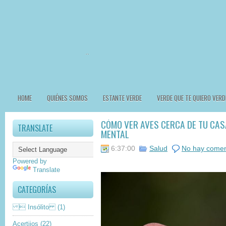
HOME
QUIÉNES SOMOS
ESTANTE VERDE
VERDE QUE TE QUIERO VERD
CÓMO VER AVES CERCA DE TU CAS
TRANSLATE
MENTAL
6:37:00
Salud
No hay comen
Powered by
Translate
CATEGORÍAS
 Insólito
(1)
Acertijos
(22)