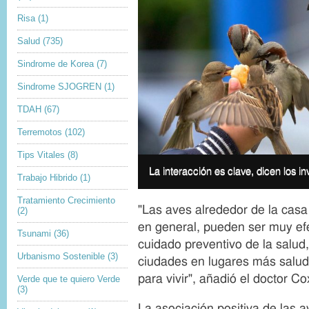
Risa
(1)
Salud
(735)
Sindrome de Korea
(7)
Sindrome SJOGREN
(1)
TDAH
(67)
Terremotos
(102)
Tips Vitales
(8)
D
La interacción es clave, dicen los in
I
e
Trabajo Hibrido
(1)
m
r
a
Tratamiento Crecimiento
e
"Las aves alrededor de la casa
(2)
g
c
en general, pueden ser muy efe
e
h
Tsunami
(36)
c
cuidado preventivo de la salud,
o
a
Urbanismo Sostenible
(3)
s
ciudades en lugares más salud
p
d
para vivir", añadió el doctor Co
Verde que te quiero Verde
t
e
(3)
i
a
La asociación positiva de las a