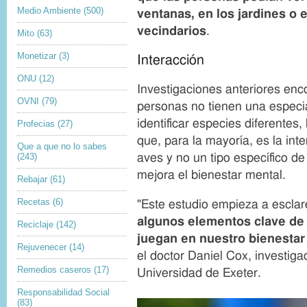
Medio Ambiente
(500)
a
ventanas, en los jardines o 
g
vecindarios
.
Mito
(63)
e
n
Monetizar
(3)
Interacción
ONU
(12)
Investigaciones anteriores enc
OVNI
(79)
personas no tienen una especia
identificar especies diferentes,
Profecias
(27)
que, para la mayoría, es la int
Que a que no lo sabes
aves y no un tipo específico de
(243)
mejora el bienestar mental.
Rebajar
(61)
Recetas
(6)
"Este estudio empieza a escla
algunos elementos clave de 
Reciclaje
(142)
juegan en nuestro bienestar
Rejuvenecer
(14)
el doctor Daniel Cox, investiga
Remedios caseros
(17)
Universidad de Exeter.
Responsabilidad Social
(83)