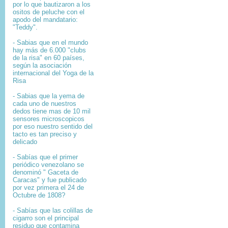
por lo que bautizaron a los
ositos de peluche con el
apodo del mandatario:
"Teddy".
- Sabias que en el mundo
hay más de 6.000 "clubs
de la risa" en 60 países,
según la asociación
internacional del Yoga de la
Risa
- Sabias que la yema de
cada uno de nuestros
dedos tiene mas de 10 mil
sensores microscopicos
por eso nuestro sentido del
tacto es tan preciso y
delicado
- Sabías que el primer
periódico venezolano se
denominó " Gaceta de
Caracas" y fue publicado
por vez primera el 24 de
Octubre de 1808?
-
Sabías que l
as colillas de
cigarro son el principal
residuo que contamina