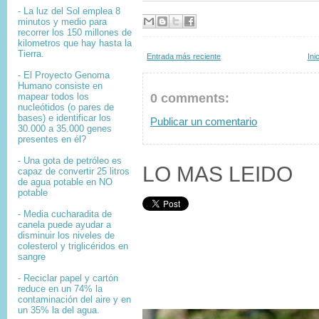
- La luz del Sol emplea 8
minutos y medio para
recorrer los 150 millones de
kilometros que hay hasta la
Tierra.
Entrada más reciente
Ini
- El
Proyecto Genoma
Humano
consiste en
0 comments:
mapear
todos los
nucleótidos
(o pares de
bases) e identificar los
Publicar un comentario
30.000 a 35.000
genes
presentes en él?
- Una gota de petróleo es
LO MAS LEIDO
capaz de convertir 25 litros
de agua potable en NO
potable
- Media cucharadita de
canela puede ayudar a
disminuir los niveles de
colesterol y triglicéridos en
sangre
- Reciclar papel y cartón
reduce en un 74% la
contaminación del aire y en
un 35% la del agua.