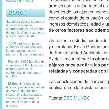
o
Viruela del mono
(1)
u
árboles con la salud mental es
n
t
o
después de los ajustes hechos
SABIAS QUE
r
como el estado de privación lo
d
-La siesta deja al cuerpo en
ingresos domésticos, edad y
u
un estado relajado,
e
contrarrestando los efectos
de otros factores socio
demog
l
del estrés diario y aumenta
a
nuestra productividad
Un reciente estudio conducido 
i
- 7.000 periódicos pesan
m
y el profesor Kevin Gaston, amb
alrededor de una tonelada,
a
lo que equivale a tres
de Sostenibilidad Ambiental de
metros cúbicos de madera
g
Exeter, encontró que
la obser
e
- Reciclar 3.000 botellas de
pájaros hace sentir a las p
n
vidrio evita 1.000 kilos de
basura y reduce la
relajadas y conectadas con l
contaminación del aire en
un 20%
Las conclusiones de la investi
- El Brócoli fortalece los
publicaron en la revista especi
huesos, previene el cáncer
de mama, da vitalidad
intestinal, salud cardiaca,
Fuente
BBC MUNDO
salud en el embarazo y
reduce el impacto de la
glucosa.