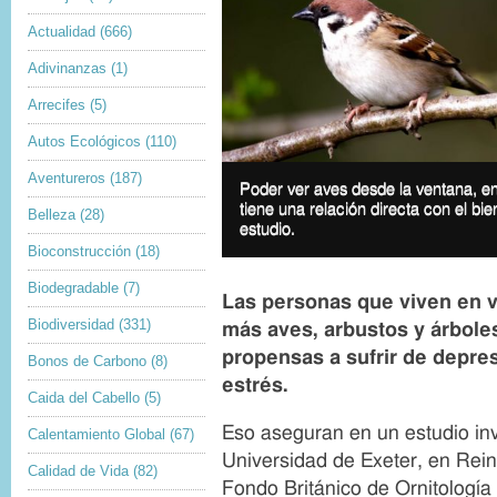
Actualidad
(666)
Adivinanzas
(1)
Arrecifes
(5)
Autos Ecológicos
(110)
D
Aventureros
(187)
Poder ver aves desde la ventana, en 
I
e
tiene una relación directa con el bie
m
Belleza
(28)
r
estudio.
a
e
Bioconstrucción
(18)
g
c
e
h
Biodegradable
(7)
Las personas que viven en 
c
o
Biodiversidad
(331)
a
más aves, arbustos y árbol
s
p
d
propensas a sufrir de depre
Bonos de Carbono
(8)
t
e
estrés.
i
a
Caida del Cabello
(5)
o
u
Eso aseguran en un estudio inv
Calentamiento Global
(67)
n
t
Universidad de Exeter, en Rein
o
Calidad de Vida
(82)
r
Fondo Británico de Ornitología 