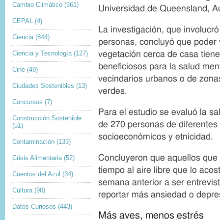
d
Cambio Climático
(361)
Universidad de Queensland, Au
e
CEPAL
(4)
l
La investigación, que involucró
a
Ciencia
(844)
personas, concluyó que poder 
i
Ciencia y Tecnología
(127)
m
vegetación cerca de casa tiene
a
beneficiosos para la salud ment
Cine
(49)
g
vecindarios urbanos o de zon
e
Ciudades Sostenibles
(13)
verdes.
n
Concursos
(7)
Para el estudio se evaluó la s
Construcción Sostenible
de 270 personas de diferentes
(51)
socioeconómicos y etnicidad.
Contaminación
(133)
Concluyeron que aquellos que
Crisis Alimentaria
(52)
tiempo al aire libre que lo aco
Cuentos del Azul
(34)
semana anterior a ser entrevis
Cultura
(90)
reportar más ansiedad o depre
Datos Curiosos
(443)
Más aves, menos estrés