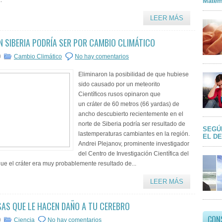
.
Matem
LEER MÁS
N SIBERIA PODRÍA SER POR CAMBIO CLIMÁTICO
0
Cambio Climático
No hay comentarios
Eliminaron la posibilidad de que hubiese
sido causado por un meteorito
Científicos rusos opinaron que
un cráter de 60 metros (66 yardas) de
ancho descubierto recientemente en el
norte de Siberia podría ser resultado de
SEGÚ
lastemperaturas cambiantes en la región.
EL D
Andrei Plejanov, prominente investigador
del Centro de Investigación Científica del
 que el cráter era muy probablemente resultado de...
LEER MÁS
AS QUE LE HACEN DAÑO A TU CEREBRO
CON
0
Ciencia
No hay comentarios