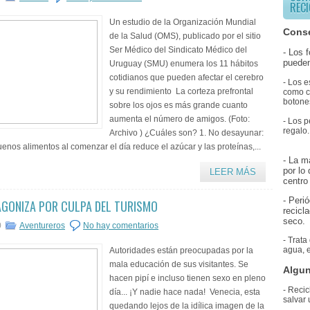
RECI
Un estudio de la Organización Mundial
Conse
de la Salud (OMS), publicado por el sitio
Ser Médico del Sindicato Médico del
- Los 
pueden
Uruguay (SMU) enumera los 11 hábitos
cotidianos que pueden afectar el cerebro
- Los e
y su rendimiento La corteza prefrontal
como co
botones
sobre los ojos es más grande cuanto
aumenta el número de amigos. (Foto:
- Los p
regalo.
Archivo ) ¿Cuáles son? 1. No desayunar:
uenos alimentos al comenzar el día reduce el azúcar y las proteínas,...
- La m
por lo
LEER MÁS
centro 
- Peri
AGONIZA POR CULPA DEL TURISMO
recicl
seco.
0
Aventureros
No hay comentarios
- Trata
agua, e
Autoridades están preocupadas por la
mala educación de sus visitantes. Se
Algun
hacen pipí e incluso tienen sexo en pleno
- Recic
día... ¡Y nadie hace nada! Venecia, esta
salvar 
quedando lejos de la idílica imagen de la