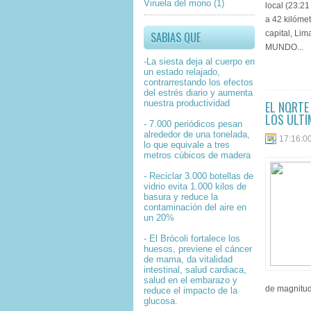
Viruela del mono
(1)
local (23:2
a 42 kilómet
capital, Li
SABIAS QUE
MUNDO...
-La siesta deja al cuerpo en
un estado relajado,
contrarrestando los efectos
del estrés diario y aumenta
nuestra productividad
EL NORTE
LOS ÚLTI
- 7.000 periódicos pesan
alrededor de una tonelada,
17:16:0
lo que equivale a tres
metros cúbicos de madera
- Reciclar 3.000 botellas de
vidrio evita 1.000 kilos de
basura y reduce la
contaminación del aire en
un 20%
- El Brócoli fortalece los
huesos, previene el cáncer
de mama, da vitalidad
intestinal, salud cardiaca,
salud en el embarazo y
de magnitud 
reduce el impacto de la
glucosa.