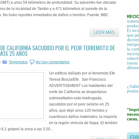
1 GMT) a unos 59 kilómetros de profundidad. Su epicentro fue ubicado
ros de la localidad de Tambo y a 471 kilómetros al sureste de la
ma. No hubo reportes inmediatos de daños o heridos. Fuente: BBC
RECI
materi
product
El rec
LEER MÁS
que pe
dismin
tiempo
 DE CALIFORNIA SACUDIDO POR EL PEOR TERREMOTO DE
la con
MOS 25 AÑOS
recicl
select
0
Terremotos
No hay comentarios
través
difere
Un edificio dañado por el terremoto Efe
Teresa Bouza/Efe. San Francisco.
ADVERTISEMENT Los habitantes del
¿Sabia
produc
norte de California se despertaron
sobresaltados esta madrugada,
sacudidos por el peor seísmo en 25
“Impr
años, que dejó unos 120 heridos y
necesa
cuantiosos daños materiales, la mayoría
caras,
en la región vinícola de Napa. El temblor
6,1 golpeó la zona a las 3:20...
ETIQ