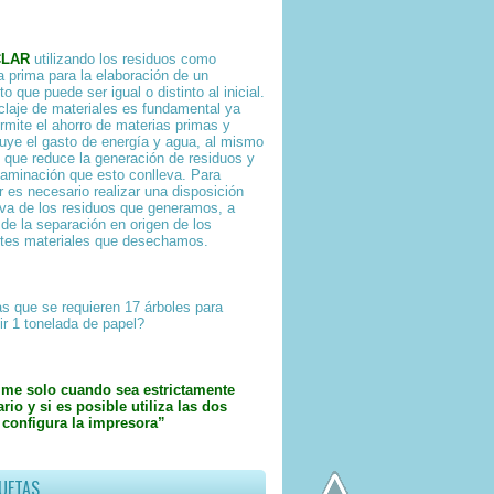
CLAR
utilizando los residuos como
a prima para la elaboración de un
o que puede ser igual o distinto al inicial.
iclaje de materiales es fundamental ya
rmite el ahorro de materias primas y
uye el gasto de energía y agua, al mismo
 que reduce la generación de residuos y
taminación que esto conlleva. Para
ar es necesario realizar una disposición
iva de los residuos que generamos, a
 de la separación en origen de los
ntes materiales que desechamos.
s que se requieren 17 árboles para
ir 1 tonelada de papel?
ime solo cuando sea estrictamente
rio y si es posible utiliza las dos
 configura la impresora”
UETAS