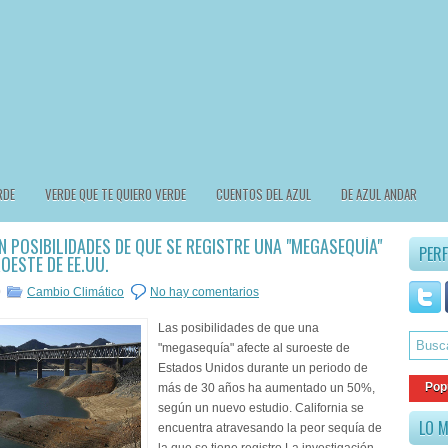
RDE
VERDE QUE TE QUIERO VERDE
CUENTOS DEL AZUL
DE AZUL ANDAR
 POSIBILIDADES DE QUE SE REGISTRE UNA "MEGASEQUÍA"
PERF
OESTE DE EE.UU.
0
Cambio Climático
No hay comentarios
Las posibilidades de que una
"megasequía" afecte al suroeste de
Estados Unidos durante un periodo de
Pop
más de 30 años ha aumentado un 50%,
según un nuevo estudio. California se
LO M
encuentra atravesando la peor sequía de