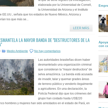
la que se tiene registro La investigación,
elaborada por la Universidad de Cornell,
Empre
la Universidad de Arizona y el Instituto
e EE.UU., señala que los estados de Nuevo México, Arizona y
erían los que más se...
LEER MÁS
ESMANTELA LA MAYOR BANDA DE "DESTRUCTORES DE LA
Apoya
"
con c
0
Medio Ambiente
No hay comentarios
Las autoridades brasileñas dicen haber
desmantelado una organización criminal
que consideran la "mayor destructora" de
selva amazónica. La banda está acusada
de invadir, talar y quemar grades áreas
de terreno público y venderlo ilegalmente
a agricultores. En una declaración, la
Policía Federal dijo que los crímenes del
grupo han costado hasta US$220
inco hombres y mujeres han sido arrestados en el estado de Pará, en