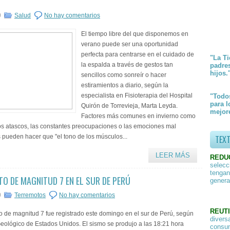
0
Salud
No hay comentarios
El tiempo libre del que disponemos en
verano puede ser una oportunidad
perfecta para centrarse en el cuidado de
"La Ti
la espalda a través de gestos tan
padre
hijos.
sencillos como sonreír o hacer
estiramientos a diario, según la
especialista en Fisioterapia del Hospital
"Todos
para l
Quirón de Torrevieja, Marta Leyda.
mejore
Factores más comunes en invierno como
 los atascos, las constantes preocupaciones o las emociones mal
 pueden hacer que "el tono de los músculos...
TEX
LEER MÁS
REDU
selecc
tengan
O DE MAGNITUD 7 EN EL SUR DE PERÚ
genera
0
Terremotos
No hay comentarios
REUTI
o de magnitud 7 fue registrado este domingo en el sur de Perú, según
divers
 Geológico de Estados Unidos. El sismo se produjo a las 18:21 hora
consum