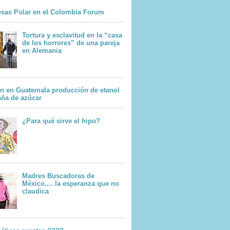
sas Polar en el Colombia Forum
Tortura y esclavitud en la “casa
de los horrores” de una pareja
en Alemania
n en Guatemala producción de etanol
aña de azúcar
¿Para qué sirve el hipo?
Madres Buscadoras de
México.... la esperanza que no
claudica