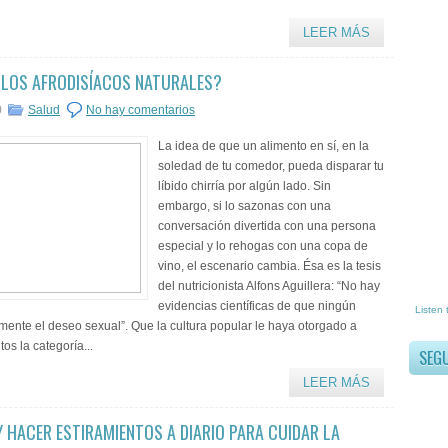
LEER MÁS
 LOS AFRODISÍACOS NATURALES?
0
Salud
No hay comentarios
La idea de que un alimento en sí, en la
soledad de tu comedor, pueda disparar tu
líbido chirría por algún lado. Sin
embargo, si lo sazonas con una
conversación divertida con una persona
especial y lo rehogas con una copa de
vino, el escenario cambia. Ésa es la tesis
del nutricionista Alfons Aguillera: “No hay
evidencias científicas de que ningún
Listen 
mente el deseo sexual”. Que la cultura popular le haya otorgado a
os la categoría...
SEG
LEER MÁS
Y HACER ESTIRAMIENTOS A DIARIO PARA CUIDAR LA