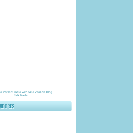
to
internet radio
with
Azul Vital
on Blog
Talk Radio
UIDORES