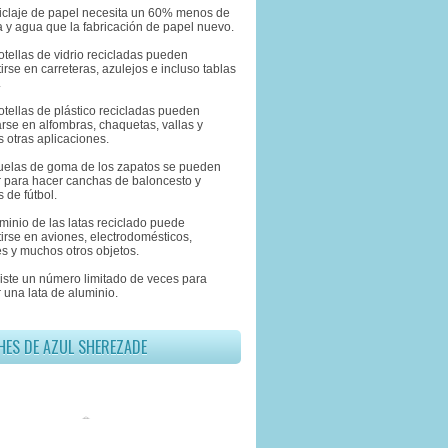
eciclaje de papel necesita un 60% menos de
 y agua que la fabricación de papel nuevo.
otellas de vidrio recicladas pueden
irse en carreteras, azulejos e incluso tablas
.
otellas de plástico recicladas pueden
rse en alfombras, chaquetas, vallas y
 otras aplicaciones.
suelas de goma de los zapatos se pueden
ar para hacer canchas de baloncesto y
 de fútbol.
uminio de las latas reciclado puede
irse en aviones, electrodomésticos,
s y muchos otros objetos.
xiste un número limitado de veces para
r una lata de aluminio.
HES DE AZUL SHEREZADE