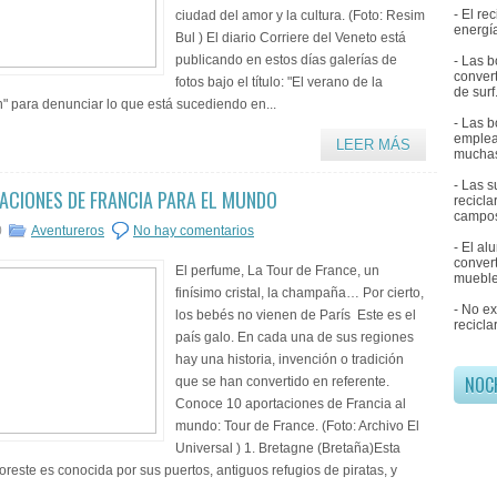
- El r
ciudad del amor y la cultura. (Foto: Resim
energía
Bul ) El diario Corriere del Veneto está
publicando en estos días galerías de
- Las b
convert
fotos bajo el título: "El verano de la
de surf
" para denunciar lo que está sucediendo en...
- Las b
emplea
LEER MÁS
muchas
- Las 
ACIONES DE FRANCIA PARA EL MUNDO
recicl
campos
0
Aventureros
No hay comentarios
- El al
convert
El perfume, La Tour de France, un
mueble
finísimo cristal, la champaña… Por cierto,
- No e
los bebés no vienen de París Este es el
recicla
país galo. En cada una de sus regiones
hay una historia, invención o tradición
NOC
que se han convertido en referente.
Conoce 10 aportaciones de Francia al
mundo: Tour de France. (Foto: Archivo El
Universal ) 1. Bretagne (Bretaña)Esta
oreste es conocida por sus puertos, antiguos refugios de piratas, y