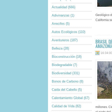
Actualidad
(666)
Geológico d
Adivinanzas
(1)
California s
Arrecifes
(5)
Autos Ecológicos
(110)
Aventureros
(187)
BRASIL D
AMAZONÍA
Belleza
(28)
16:34:0
Bioconstrucción
(18)
Biodegradable
(7)
Biodiversidad
(331)
Bonos de Carbono
(8)
Caida del Cabello
(5)
Calentamiento Global
(67)
Calidad de Vida
(82)
millones. C