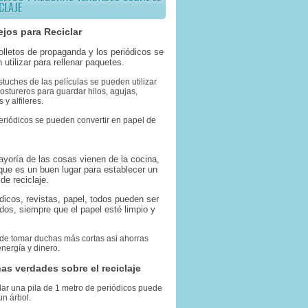
CLAJE
jos para Reciclar
folletos de propaganda y los periódicos se
 utilizar para rellenar paquetes.
stuches de las películas se pueden utilizar
stureros para guardar hilos, agujas,
 y alfileres.
eriódicos se pueden convertir en papel de
ayoría de las cosas vienen de la cocina,
 que es un buen lugar para establecer un
de reciclaje.
ódicos, revistas, papel, todos pueden ser
ados, siempre que el papel esté limpio y
 de tomar duchas más cortas asi ahorras
nergía y dinero.
as verdades sobre el reciclaje
lar una pila de 1 metro de periódicos puede
un árbol.