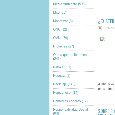
Medio Ambiente
(500)
Mito
(63)
¿EXISTEN
Monetizar
(3)
17:46:0
ONU
(12)
OVNI
(79)
Profecias
(27)
Que a que no lo sabes
(243)
Rebajar
(61)
Recetas
(6)
alimento au
Reciclaje
(142)
unos aliment
Rejuvenecer
(14)
Remedios caseros
(17)
Responsabilidad Social
SONREÍR 
(83)