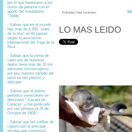
por lo que bautizaron a los
ositos de peluche con el
apodo del mandatario:
Ini
Entradas más recientes
"Teddy".
- Sabias que en el mundo
LO MAS LEIDO
hay más de 6.000 "clubs
de la risa" en 60 países,
según la asociación
internacional del Yoga de la
Risa
- Sabias que la yema de
cada uno de nuestros
dedos tiene mas de 10 mil
sensores microscopicos
por eso nuestro sentido del
tacto es tan preciso y
delicado
- Sabías que el primer
periódico venezolano se
denominó " Gaceta de
Caracas" y fue publicado
por vez primera el 24 de
Octubre de 1808?
-
Sabías que l
as colillas de
cigarro son el principal
residuo que contamina