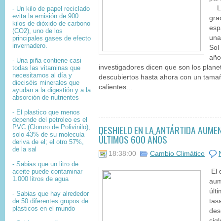
Los
- Un kilo de papel reciclado
evita la emisión de 900
gra
kilos de dióxido de carbono
esp
(CO2), uno de los
una 
principales gases de efecto
invernadero.
Sol
año
- Una piña contiene casi
investigadores dicen que son los planet
todas las vitaminas que
necesitamos al día y
descubiertos hasta ahora con un tam
dieciséis minerales que
calientes...
ayudan a la digestión y a la
absorción de nutrientes
- El plastico que menos
depende del petroleo es el
DESHIELO EN LA ANTÁRTIDA AUMEN
PVC (Cloruro de Polivinilo);
solo 43% de su molecula
ÚLTIMOS 600 AÑOS
deriva de el; el otro 57%,
de la sal
18:38:00
Cambio Climático
- Sabias que un litro de
aceite puede contaminar
El 
1.000 litros de agua
aum
últ
- Sabias que hay alrededor
de 50 diferentes grupos de
tas
plásticos en el mundo
des
sig