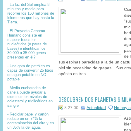
- La luz del Sol emplea 8
minutos y medio para
Cie
recorrer los 150 millones de
dis
kilometros que hay hasta la
"su
Tierra.
mic
- El
Proyecto Genoma
her
Humano
consiste en
den
mapear
todos los
nucleótidos
(o pares de
agu
bases) e identificar los
para
30.000 a 35.000
genes
de 
presentes en él?
sus espinas parecidas a la de un cactus
- Una gota de petróleo es
piel sin necesidad de grapas. Sus cr
capaz de convertir 25 litros
apósito es tres...
de agua potable en NO
potable
- Media cucharadita de
canela puede ayudar a
disminuir los niveles de
DESCUBREN DOS PLANETAS SIMILA
colesterol y triglicéridos en
sangre
8:27:00
Actualidad
No hay c
- Reciclar papel y cartón
Ast
reduce en un 74% la
contaminación del aire y en
ide
un 35% la del agua.
par