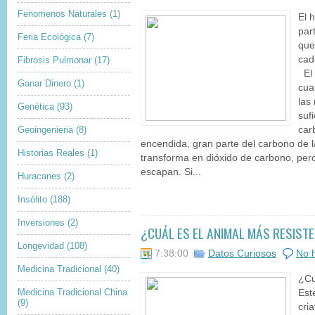
Fenomenos Naturales
(1)
El 
par
Feria Ecológica
(7)
que
cad
Fibrosis Pulmonar
(17)
El 
Ganar Dinero
(1)
cua
las
Genética
(93)
suf
Geoingenieria
(8)
car
encendida, gran parte del carbono de 
Historias Reales
(1)
transforma en dióxido de carbono, per
escapan. Si...
Huracanes
(2)
Insólito
(188)
Inversiones
(2)
¿CUÁL ES EL ANIMAL MÁS RESIST
Longevidad
(108)
7:38:00
Datos Curiosos
No 
Medicina Tradicional
(40)
¿Cu
Medicina Tradicional China
Est
(9)
cri