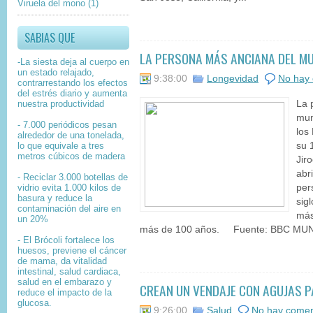
Viruela del mono
(1)
SABIAS QUE
LA PERSONA MÁS ANCIANA DEL M
-La siesta deja al cuerpo en
un estado relajado,
9:38:00
Longevidad
No hay 
contrarrestando los efectos
del estrés diario y aumenta
nuestra productividad
La 
mun
- 7.000 periódicos pesan
los
alrededor de una tonelada,
lo que equivale a tres
su 
metros cúbicos de madera
Jir
abr
- Reciclar 3.000 botellas de
vidrio evita 1.000 kilos de
per
basura y reduce la
sig
contaminación del aire en
más
un 20%
más de 100 años. Fuente: BBC MUN.
- El Brócoli fortalece los
huesos, previene el cáncer
de mama, da vitalidad
intestinal, salud cardiaca,
salud en el embarazo y
CREAN UN VENDAJE CON AGUJAS 
reduce el impacto de la
glucosa.
9:26:00
Salud
No hay comen