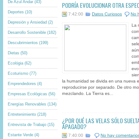
De Azul Andar
(43)
PODRÍA EVOLUCIONAR OTRA ESPE
Deportes
(10)
7:42:00
Datos Curiosos
No 
Depresión y Ansiedad
(2)
La 
com
Desarrollo Sostenible
(182)
cam
Descubrimientos
(199)
sel
aún
Dietas
(50)
com
emb
Ecológia
(62)
evo
Ecoturismo
(77)
sie
la humanidad se divida en una nueva e
Emprendedores
(4)
reproducirse por separado. De otro mo
mezclando. La Tierra es...
Empresas Ecológicas
(56)
Energías Renovables
(134)
Entretenimiento
(218)
¿POR QUÉ LAS VELAS SÓLO SUEL
APAGADO?
Entrevista de Trabajo
(15)
Estante Verde
(4)
7:40:00
No hay comentario