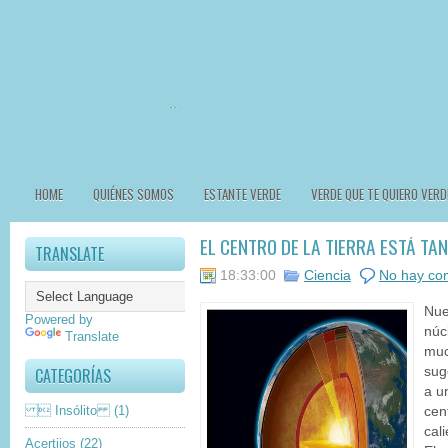
HOME
QUIÉNES SOMOS
ESTANTE VERDE
VERDE QUE TE QUIERO VERD
EL CENTRO DE LA TIERRA ESTÁ TA
TRANSLATE
18:33:00
Ciencia
No hay co
Nue
Powered by
núc
Translate
muc
CATEGORÍAS
sug
a u
 Insólito
(1)
cen
cal
Acertijos
(22)