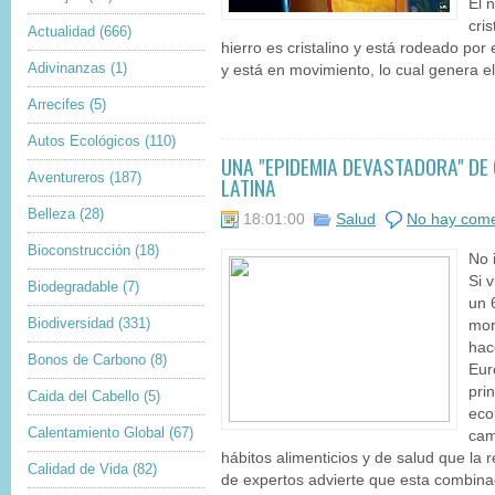
El 
cri
Actualidad
(666)
hierro es cristalino y está rodeado por 
Adivinanzas
(1)
y está en movimiento, lo cual genera e
Arrecifes
(5)
Autos Ecológicos
(110)
UNA "EPIDEMIA DEVASTADORA" DE
Aventureros
(187)
LATINA
Belleza
(28)
18:01:00
Salud
No hay come
Bioconstrucción
(18)
No 
Si 
Biodegradable
(7)
un 
Biodiversidad
(331)
mor
hac
Bonos de Carbono
(8)
Eur
pri
Caida del Cabello
(5)
eco
Calentamiento Global
(67)
cam
hábitos alimenticios y de salud que la
Calidad de Vida
(82)
de expertos advierte que esta combinac