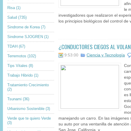
afi
Risa
(1)
le 
investigadores que realizaron el experi
Salud
(735)
los principios biológicos del control de 
Sindrome de Korea
(7)
Sindrome SJOGREN
(1)
¿CONDUCTORES CIEGOS AL VOLAN
TDAH
(67)
9:53:00
Ciencia y Tecnología
Terremotos
(102)
Tips Vitales
(8)
Con
car
Trabajo Hibrido
(1)
esp
que
Tratamiento Crecimiento
con
(2)
es 
Tsunami
(36)
est
Goo
Urbanismo Sostenible
(3)
mos
Verde que te quiero Verde
manejando un carro. En las imágenes 
(3)
su auto por una ventanilla de atención 
San Jose, California, y...