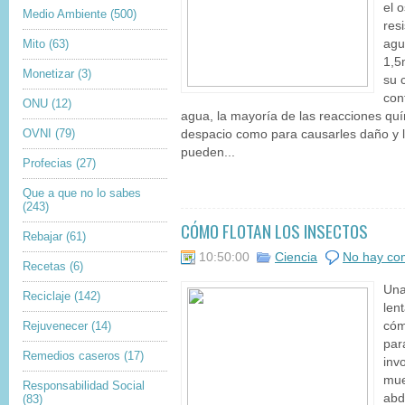
el 
Medio Ambiente
(500)
res
Mito
(63)
agu
1,5
Monetizar
(3)
su 
con
ONU
(12)
agua, la mayoría de las reacciones q
OVNI
(79)
despacio como para causarles daño y lo
pueden...
Profecias
(27)
Que a que no lo sabes
(243)
CÓMO FLOTAN LOS INSECTOS
Rebajar
(61)
10:50:00
Ciencia
No hay co
Recetas
(6)
Una
Reciclaje
(142)
len
Rejuvenecer
(14)
cóm
par
Remedios caseros
(17)
invo
mue
Responsabilidad Social
abd
(83)