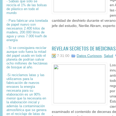
- Sabias que sólo se
recicla el 1% de las bolsas
en 
de plástico en todo el
las
mundo
pen
- Para fabricar una tonelada
cantidad de deshielo durante el verano 
de papel nuevo son
jefe del estudio, Nerilie Abram, experto
necesarios 2.400 kilos de
madera, 200.000 litros de
agua y unos 7.000 kw/h de
energía
REVELAN SECRETOS DE MEDICINAS
- Si se consiguiera reciclar
aunque solo fuera la mitad
del papel usado en todo el
7:31:00
Datos Curiosos
,
Salud
planeta de podrían salvar
ocho millones de hectáreas
Los
de bosque al año.
inn
-Si reciclamos latas y las
ant
utilizamos para la
tod
fabricación de nuevos
reg
envases la energía
necesaria para su
por
elaboración es un 90%
una
menor que la necesaria en
Est
la elaboración inicial y
además la contaminación
cie
atmosférica que se genera
examinado el contenido de decenas de
en el reciclaje de latas de