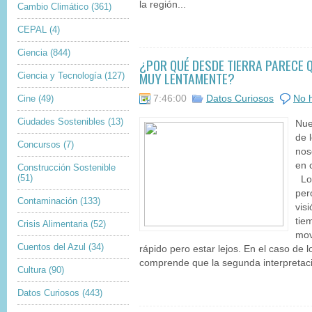
la región...
Cambio Climático
(361)
CEPAL
(4)
Ciencia
(844)
¿POR QUÉ DESDE TIERRA PARECE 
MUY LENTAMENTE?
Ciencia y Tecnología
(127)
Cine
(49)
7:46:00
Datos Curiosos
No 
Ciudades Sostenibles
(13)
Nue
de 
Concursos
(7)
nos
en 
Construcción Sostenible
(51)
Los
per
Contaminación
(133)
vis
tie
Crisis Alimentaria
(52)
mov
Cuentos del Azul
(34)
rápido pero estar lejos. En el caso de 
comprende que la segunda interpretac
Cultura
(90)
Datos Curiosos
(443)