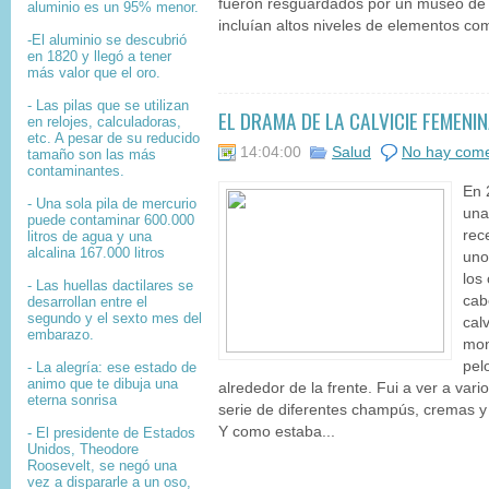
fueron resguardados por un museo de
aluminio es un 95% menor.
incluían altos niveles de elementos com
-El aluminio se descubrió
en 1820 y llegó a tener
más valor que el oro.
- Las pilas que se utilizan
EL DRAMA DE LA CALVICIE FEMENI
en relojes, calculadoras,
etc. A pesar de su reducido
14:04:00
Salud
No hay come
tamaño son las más
contaminantes.
En 
- Una sola pila de mercurio
una
puede contaminar 600.000
rec
litros de agua y una
alcalina 167.000 litros
uno
los
- Las huellas dactilares se
cab
desarrollan entre el
segundo y el sexto mes del
cal
embarazo.
mon
pel
- La alegría: ese estado de
animo que te dibuja una
alrededor de la frente. Fui a ver a vari
eterna sonrisa
serie de diferentes champús, cremas y
Y como estaba...
- El presidente de Estados
Unidos, Theodore
Roosevelt, se negó una
vez a dispararle a un oso,