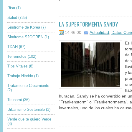
Risa
(1)
Salud
(735)
LA SUPERTORMENTA SANDY
Sindrome de Korea
(7)
14:46:00
Actualidad
,
Datos Curi
Sindrome SJOGREN
(1)
Es 
TDAH
(67)
tor
de 
Terremotos
(102)
des
Tips Vitales
(8)
llu
y l
Trabajo Hibrido
(1)
pro
ori
Tratamiento Crecimiento
(2)
hab
huracán, Sandy se ha convertido en u
Tsunami
(36)
"Frankenstorm" o "Frankertormenta", a
invernales, uno de los cuales ha causa
Urbanismo Sostenible
(3)
Verde que te quiero Verde
(3)