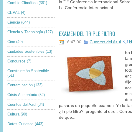
la “1° Conferencia Internacional Sob
Cambio Climático
(361)
La Conferencia Internacional...
CEPAL
(4)
Ciencia
(844)
EXAMEN DEL TRIPLE FILTRO
Ciencia y Tecnología
(127)
Cine
(49)
16:47:00
Cuentos del Azul
N
Ciudades Sostenibles
(13)
En 
fam
Concursos
(7)
gra
tod
Construcción Sostenible
(51)
enc
dij
Contaminación
(133)
ace
min
Crisis Alimentaria
(52)
dec
Cuentos del Azul
(34)
pasaras un pequeño examen. Yo lo llamo 
¿Triple filtro?, preguntó el otro..-Corre
Cultura
(90)
de que...
Datos Curiosos
(443)