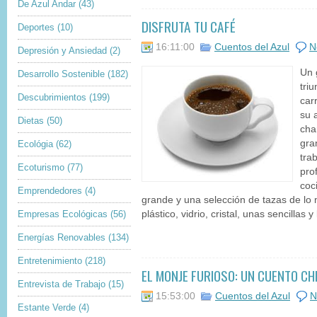
De Azul Andar
(43)
DISFRUTA TU CAFÉ
Deportes
(10)
16:11:00
Cuentos del Azul
N
Depresión y Ansiedad
(2)
Un 
Desarrollo Sostenible
(182)
tri
Descubrimientos
(199)
car
su 
Dietas
(50)
cha
gra
Ecológia
(62)
tra
Ecoturismo
(77)
prof
coc
Emprendedores
(4)
grande y una selección de tazas de lo 
Empresas Ecológicas
(56)
plástico, vidrio, cristal, unas sencillas y
Energías Renovables
(134)
Entretenimiento
(218)
EL MONJE FURIOSO: UN CUENTO CH
Entrevista de Trabajo
(15)
15:53:00
Cuentos del Azul
N
Estante Verde
(4)