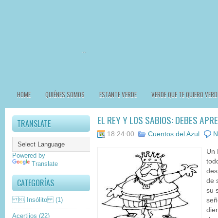
HOME
QUIÉNES SOMOS
ESTANTE VERDE
VERDE QUE TE QUIERO VERD
EL REY Y LOS SABIOS: DEBES AP
TRANSLATE
18:24:00
Cuentos del Azul
N
Un 
Powered by
tod
Translate
des
CATEGORÍAS
de 
su 
 Insólito
(1)
señ
die
Acertijos
(22)