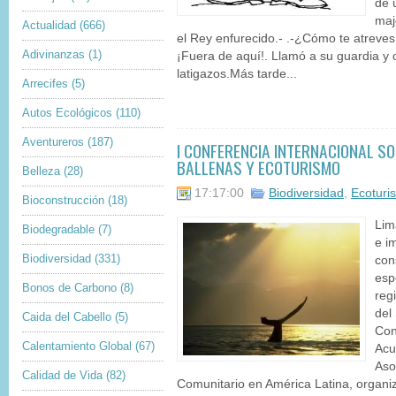
de 
maj
Actualidad
(666)
el Rey enfurecido.- .-¿Cómo te atreve
Adivinanzas
(1)
¡Fuera de aquí!. Llamó a su guardia y 
latigazos.Más tarde...
Arrecifes
(5)
Autos Ecológicos
(110)
Aventureros
(187)
I CONFERENCIA INTERNACIONAL S
BALLENAS Y ECOTURISMO
Belleza
(28)
17:17:00
Biodiversidad
,
Ecoturi
Bioconstrucción
(18)
Lim
Biodegradable
(7)
e i
Biodiversidad
(331)
con
esp
Bonos de Carbono
(8)
reg
del
Caida del Cabello
(5)
Con
Calentamiento Global
(67)
Acu
Aso
Calidad de Vida
(82)
Comunitario en América Latina, organiz