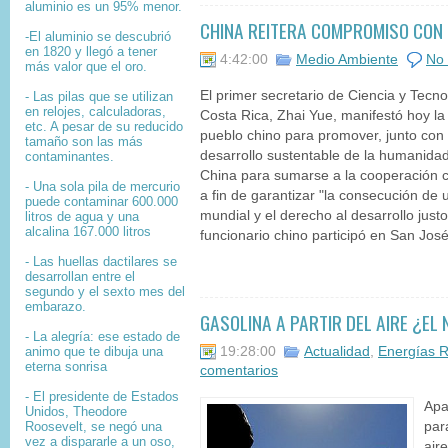
aluminio es un 95% menor.
CHINA REITERA COMPROMISO CON 
-El aluminio se descubrió
en 1820 y llegó a tener
4:42:00
Medio Ambiente
No 
más valor que el oro.
El primer secretario de Ciencia y Tecn
- Las pilas que se utilizan
en relojes, calculadoras,
Costa Rica, Zhai Yue, manifestó hoy la
etc. A pesar de su reducido
pueblo chino para promover, junto con 
tamaño son las más
desarrollo sustentable de la humanida
contaminantes.
China para sumarse a la cooperación c
- Una sola pila de mercurio
a fin de garantizar "la consecución de u
puede contaminar 600.000
mundial y el derecho al desarrollo justo
litros de agua y una
alcalina 167.000 litros
funcionario chino participó en San José 
- Las huellas dactilares se
desarrollan entre el
segundo y el sexto mes del
embarazo.
GASOLINA A PARTIR DEL AIRE ¿E
- La alegría: ese estado de
animo que te dibuja una
19:28:00
Actualidad
,
Energías 
eterna sonrisa
comentarios
- El presidente de Estados
Apa
Unidos, Theodore
Roosevelt, se negó una
par
vez a dispararle a un oso,
air