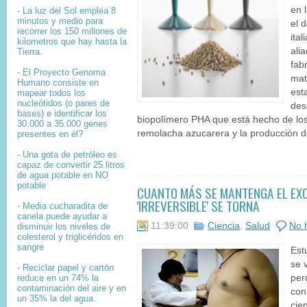
en 
- La luz del Sol emplea 8
minutos y medio para
el 
recorrer los 150 millones de
ita
kilometros que hay hasta la
ali
Tierra.
fab
- El
Proyecto Genoma
mat
Humano
consiste en
est
mapear
todos los
nucleótidos
(o pares de
des
bases) e identificar los
biopolímero PHA que está hecho de lo
30.000 a 35.000
genes
remolacha azucarera y la producción de
presentes en él?
- Una gota de petróleo es
capaz de convertir 25 litros
de agua potable en NO
potable
CUANTO MÁS SE MANTENGA EL EX
'IRREVERSIBLE' SE TORNA
- Media cucharadita de
canela puede ayudar a
11:39:00
Ciencia
,
Salud
No 
disminuir los niveles de
colesterol y triglicéridos en
sangre
Est
se 
- Reciclar papel y cartón
reduce en un 74% la
per
contaminación del aire y en
con
un 35% la del agua.
cie