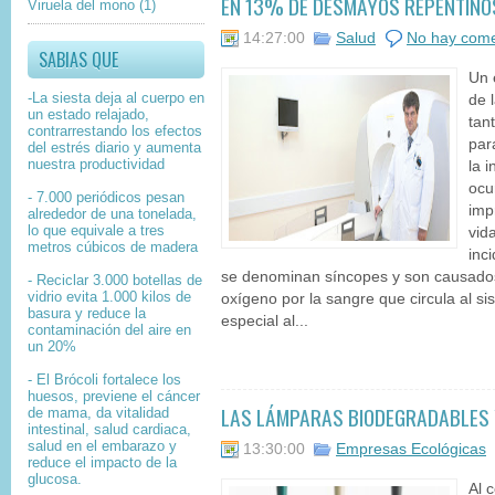
EN 13% DE DESMAYOS REPENTINO
Viruela del mono
(1)
14:27:00
Salud
No hay come
SABIAS QUE
Un 
-La siesta deja al cuerpo en
de 
un estado relajado,
tan
contrarrestando los efectos
par
del estrés diario y aumenta
nuestra productividad
la 
ocu
- 7.000 periódicos pesan
imp
alrededor de una tonelada,
lo que equivale a tres
vid
metros cúbicos de madera
inc
se denominan síncopes y son causados 
- Reciclar 3.000 botellas de
vidrio evita 1.000 kilos de
oxígeno por la sangre que circula al si
basura y reduce la
especial al...
contaminación del aire en
un 20%
- El Brócoli fortalece los
huesos, previene el cáncer
LAS LÁMPARAS BIODEGRADABLES 
de mama, da vitalidad
intestinal, salud cardiaca,
salud en el embarazo y
13:30:00
Empresas Ecológicas
reduce el impacto de la
glucosa.
Al 