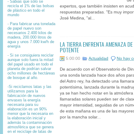
de 
- Sabias que sólo se
recicla el 1% de las bolsas
expertos, que también insisten en acudi
de plástico en todo el
respuestas preparadas. "Es muy import
mundo
José Medina, "al...
- Para fabricar una tonelada
de papel nuevo son
necesarios 2.400 kilos de
madera, 200.000 litros de
agua y unos 7.000 kw/h de
LA TIERRA ENFRENTA AMENAZA D
energía
POTENTE
- Si se consiguiera reciclar
5:00:00
Actualidad
No hay c
aunque solo fuera la mitad
del papel usado en todo el
planeta de podrían salvar
De acuerdo con el Observatorio de Di
ocho millones de hectáreas
una sonda lanzada hace dos años para
de bosque al año.
del Astro rey, ha detectado una llamara
-Si reciclamos latas y las
potentísima, lanzada durante la madru
utilizamos para la
ya se han hecho notar en la atmósfera 
fabricación de nuevos
llamaradas solares pueden ser de clas
envases la energía
necesaria para su
mayor intensidad, seguidas de un númer
elaboración es un 90%
de esta mañana es una de las mayores
menor que la necesaria en
por la mancha solar...
la elaboración inicial y
además la contaminación
atmosférica que se genera
en el reciclaje de latas de