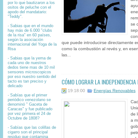
por lo que bautizaron a los
ayu
ositos de peluche con el
apodo del mandatario:
ene
"Teddy".
rem
se 
- Sabias que en el mundo
hay más de 6.000 "clubs
sep
de la risa" en 60 países,
con
según la asociación
que puede introducirse directamente en
internacional del Yoga de la
Risa
como la combustión al revés y, en esen
las...
- Sabias que la yema de
cada uno de nuestros
dedos tiene mas de 10 mil
sensores microscopicos
por eso nuestro sentido del
CÓMO LOGRAR LA INDEPENDENCIA E
tacto es tan preciso y
delicado
19:18:00
Energías Renovables
- Sabías que el primer
periódico venezolano se
Cad
denominó " Gaceta de
Uni
Caracas" y fue publicado
por vez primera el 24 de
de 
Octubre de 1808?
a m
gob
-
Sabías que l
as colillas de
cigarro son el principal
pet
residuo que contamina