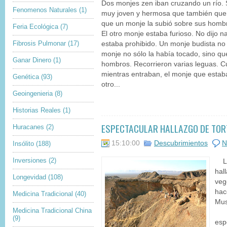
Dos monjes zen iban cruzando un río.
Fenomenos Naturales
(1)
muy joven y hermosa que también querí
que un monje la subió sobre sus hombros 
Feria Ecológica
(7)
El otro monje estaba furioso. No dijo n
Fibrosis Pulmonar
(17)
estaba prohibido. Un monje budista no
monje no sólo la había tocado, sino que
Ganar Dinero
(1)
hombros. Recorrieron varias leguas. C
mientras entraban, el monje que estaba
Genética
(93)
otro...
Geoingenieria
(8)
Historias Reales
(1)
ESPECTACULAR HALLAZGO DE TOR
Huracanes
(2)
15:10:00
Descubrimientos
N
Insólito
(188)
Inversiones
(2)
La 
hall
Longevidad
(108)
veg
hac
Medicina Tradicional
(40)
Mus
Medicina Tradicional China
Uno
(9)
esp