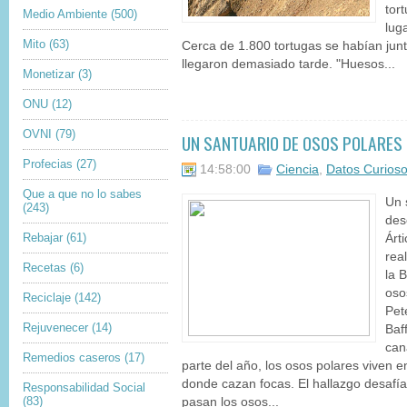
tor
Medio Ambiente
(500)
lug
Mito
(63)
Cerca de 1.800 tortugas se habían junt
llegaron demasiado tarde. "Huesos...
Monetizar
(3)
ONU
(12)
OVNI
(79)
UN SANTUARIO DE OSOS POLARES 
Profecias
(27)
14:58:00
Ciencia
,
Datos Curios
Que a que no lo sabes
Un 
(243)
des
Rebajar
(61)
Árt
rea
Recetas
(6)
la 
oso
Reciclaje
(142)
Pet
Rejuvenecer
(14)
Baf
can
Remedios caseros
(17)
parte del año, los osos polares viven 
donde cazan focas. El hallazgo desafía
Responsabilidad Social
(83)
pasan los osos...