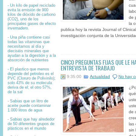
- Un kilo de papel reciclado
cua
evita la emisión de 900
lab
kilos de dióxido de carbono
de 
(CO2), uno de los
principales gases de efecto
la 
invernadero.
publica hoy la revista Journal of Clini
investigación conjunta de la Universida
- Una piña contiene casi
todas las vitaminas que
necesitamos al día y
dieciséis minerales que
ayudan a la digestión y a la
absorción de nutrientes
CINCO PREGUNTAS FIJAS QUE LE H
ENTREVISTA DE TRABAJO
- El plastico que menos
depende del petroleo es el
9:35:00
Actualidad
No hay c
PVC (Cloruro de Polivinilo);
solo 43% de su molecula
deriva de el; el otro 57%,
¿Po
de la sal
qué
ust
- Sabias que un litro de
aceite puede contaminar
ust
1.000 litros de agua
de 
cre
- Sabias que hay alrededor
de 50 diferentes grupos de
las
plásticos en el mundo
sin