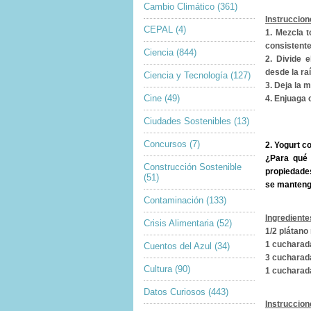
Cambio Climático
(361)
Instruccion
CEPAL
(4)
1. Mezcla 
consistente
Ciencia
(844)
2. Divide 
desde la ra
Ciencia y Tecnología
(127)
3. Deja la
Cine
(49)
4. Enjuaga
Ciudades Sostenibles
(13)
Concursos
(7)
2. Yogurt c
¿Para qué 
Construcción Sostenible
propiedade
(51)
se manteng
Contaminación
(133)
Ingrediente
Crisis Alimentaria
(52)
1/2 plátan
1 cucharad
Cuentos del Azul
(34)
3 cucharad
Cultura
(90)
1 cucharada
Datos Curiosos
(443)
Instruccion