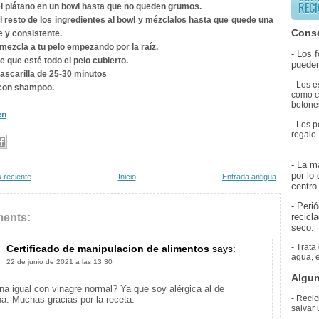
RECI
el plátano en un bowl hasta que no queden grumos.
l resto de los ingredientes al bowl y mézclalos hasta que quede una
Conse
 y consistente.
a mezcla a tu pelo empezando por la raíz.
- Los 
e que esté todo el pelo cubierto.
pueden
mascarilla de 25-30 minutos
- Los e
 con shampoo.
como co
botones
en
- Los p
regalo.
- La m
por lo
 reciente
Inicio
Entrada antigua
centro 
- Peri
ents:
recicl
seco.
- Trata
Certificado de manipulacion de alimentos
says:
agua, e
22 de junio de 2021 a las 13:30
Algun
na igual con vinagre normal? Ya que soy alérgica al de
- Recic
. Muchas gracias por la receta.
salvar 