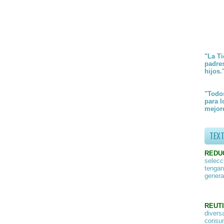
"La Ti
padre
hijos.
"Todos
para l
mejore
TEX
REDU
selecc
tengan
genera
REUTI
divers
consum