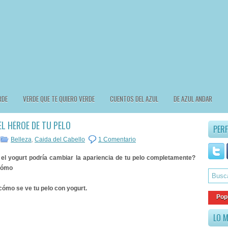
RDE
VERDE QUE TE QUIERO VERDE
CUENTOS DEL AZUL
DE AZUL ANDAR
EL HÉROE DE TU PELO
PERF
Belleza
,
Caida del Cabello
1 Comentario
el yogurt podría cambiar la apariencia de tu pelo completamente?
cómo
Pop
LO M