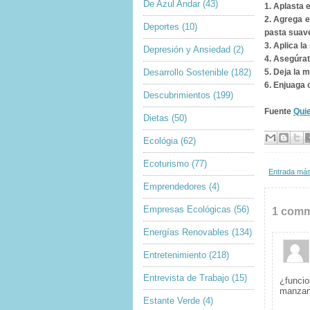
De Azul Andar
(43)
1. Aplasta 
2. Agrega e
Deportes
(10)
pasta suave
3. Aplica l
Depresión y Ansiedad
(2)
4. Asegúrat
Desarrollo Sostenible
(182)
5. Deja la 
6. Enjuaga
Descubrimientos
(199)
Fuente
Qui
Dietas
(50)
Ecológia
(62)
Ecoturismo
(77)
Entrada más
Emprendedores
(4)
Empresas Ecológicas
(56)
1 comm
Energías Renovables
(134)
Entretenimiento
(218)
Entrevista de Trabajo
(15)
¿funcio
manzana
Estante Verde
(4)