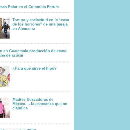
sas Polar en el Colombia Forum
Tortura y esclavitud en la “casa
de los horrores” de una pareja
en Alemania
n en Guatemala producción de etanol
aña de azúcar
¿Para qué sirve el hipo?
Madres Buscadoras de
México.... la esperanza que no
claudica