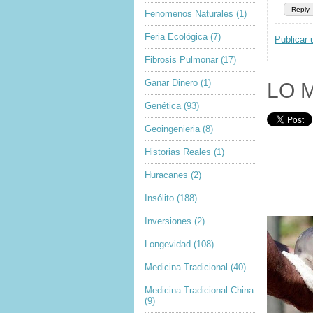
Reply
Fenomenos Naturales
(1)
Feria Ecológica
(7)
Publicar 
Fibrosis Pulmonar
(17)
Ganar Dinero
(1)
LO 
Genética
(93)
Geoingenieria
(8)
Historias Reales
(1)
Huracanes
(2)
Insólito
(188)
Inversiones
(2)
Longevidad
(108)
Medicina Tradicional
(40)
Medicina Tradicional China
(9)