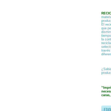
RECI
materi
product
El rec
que pe
dismin
tiempo
la con
recicl
select
través
difere
¿Sabia
produc
“Impr
necesa
caras,
ETIQ