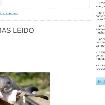
- El r
energía
- Las b
un comentario
convert
de surf
- Las b
MAS LEIDO
emplea
muchas
- Las 
recicl
campos
- El al
convert
mueble
- No e
recicla
NOC