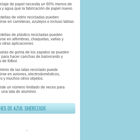
eciclaje de papel necesita un 60% menos de
 y agua que la fabricación de papel nuevo.
otellas de vidrio recicladas pueden
irse en carreteras, azulejos e incluso tablas
.
otellas de plástico recicladas pueden
rse en alfombras, chaquetas, vallas y
 otras aplicaciones.
suelas de goma de los zapatos se pueden
ar para hacer canchas de baloncesto y
 de fútbol.
uminio de las latas reciclado puede
irse en aviones, electrodomésticos,
s y muchos otros objetos.
xiste un número limitado de veces para
r una lata de aluminio.
HES DE AZUL SHEREZADE