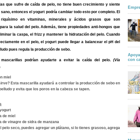
las que
sufre de caída de pelo, no tiene buen crecimiento y siente
Empre
 sano,
entonces el yogurt podría cambiar todo esto por completo. El
s
riquísimo en vitaminas, minerales y ácidos grasos que son
para la salud del pelo.
Además, tiene propiedades anti-hongos que
liminar la caspa, el frizz y mantener la hidratación del pelo
. Cuando
rectamente en el pelo, el yogurt puede llegar a balancear el pH del
ludo pues regula la producción de sebo.
Apoya
con c
 mascarillas
podrían ayudarte a evitar la caída del pelo.
(Vía
)
on miel
sirve?
Esta mascarilla ayudará a controlar la producción de sebo en
belludo y evita que los poros en la cabeza se tapen.
s
 yogurt
a de miel
a de vinagre de sidra de manzana
 el pelo seco, puedes agregar un plátano, si lo tienes grasoso, agrega