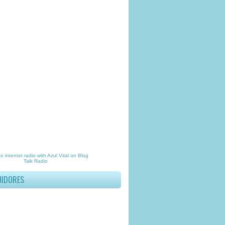
to
internet radio
with
Azul Vital
on Blog
Talk Radio
UIDORES