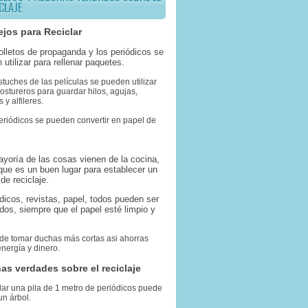
CLAJE
jos para Reciclar
folletos de propaganda y los periódicos se
 utilizar para rellenar paquetes.
stuches de las películas se pueden utilizar
stureros para guardar hilos, agujas,
 y alfileres.
eriódicos se pueden convertir en papel de
ayoría de las cosas vienen de la cocina,
 que es un buen lugar para establecer un
de reciclaje.
ódicos, revistas, papel, todos pueden ser
ados, siempre que el papel esté limpio y
 de tomar duchas más cortas asi ahorras
nergía y dinero.
as verdades sobre el reciclaje
lar una pila de 1 metro de periódicos puede
un árbol.