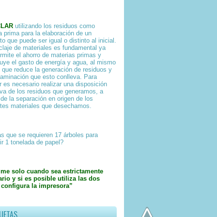
CLAR
utilizando los residuos como
a prima para la elaboración de un
o que puede ser igual o distinto al inicial.
iclaje de materiales es fundamental ya
rmite el ahorro de materias primas y
uye el gasto de energía y agua, al mismo
 que reduce la generación de residuos y
taminación que esto conlleva. Para
ar es necesario realizar una disposición
iva de los residuos que generamos, a
 de la separación en origen de los
ntes materiales que desechamos.
s que se requieren 17 árboles para
ir 1 tonelada de papel?
ime solo cuando sea estrictamente
rio y si es posible utiliza las dos
 configura la impresora”
UETAS