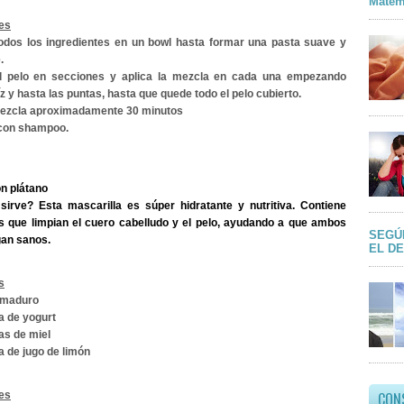
Matem
es
todos los ingredientes en un bowl hasta formar una pasta suave y
.
el pelo en secciones y aplica la mezcla en cada una empezando
íz y hasta las puntas, hasta que quede todo el pelo cubierto.
 mezcla aproximadamente 30 minutos
 con shampoo.
on plátano
sirve?
Esta mascarilla es súper hidratante y nutritiva. Contiene
s que limpian el cuero cabelludo y el pelo, ayudando a que ambos
SEGÚ
an sanos.
EL D
s
o maduro
a de yogurt
as de miel
 de jugo de limón
es
CON