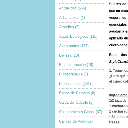
Si eres de 
Actualidad
(666)
que no está
Adivinanzas
(1)
yogurt e
esenciales 
Arrecifes
(5)
ayudan a
e
Autos Ecológicos
(110)
aplicado di
cuero cabel
Aventureros
(187)
Estas
dos
Belleza
(28)
StyleCraze
Bioconstrucción
(18)
1. Yogurt c
Biodegradable
(7)
¿Para qué 
el cuero ca
Biodiversidad
(331)
Bonos de Carbono
(8)
Ingrediente
1/2 taza de
Caida del Cabello
(5)
1 cucharad
1 cucharad
Calentamiento Global
(67)
* Si tienes
Calidad de Vida
(82)
fresas.