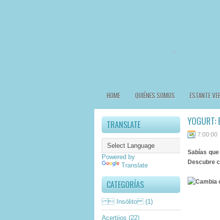
HOME
QUIÉNES SOMOS
ESTANTE VE
YOGURT: 
TRANSLATE
7:00:00
Sabías que 
Powered by
Descubre 
Translate
CATEGORÍAS
 Insólito
(1)
Acertijos
(22)