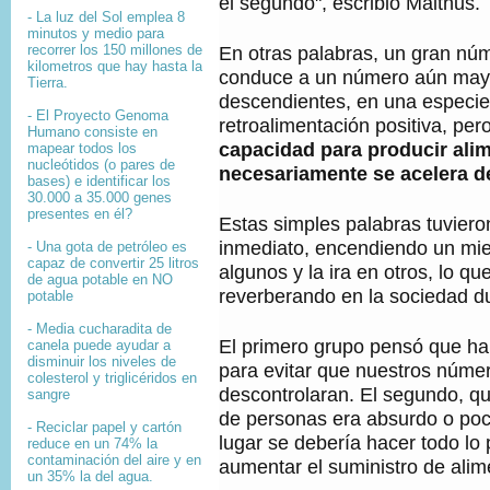
el segundo", escribió Malthus.
- La luz del Sol emplea 8
minutos y medio para
recorrer los 150 millones de
En otras palabras, un gran nú
kilometros que hay hasta la
conduce a un número aún may
Tierra.
descendientes, en una especie 
- El
Proyecto Genoma
retroalimentación positiva, per
Humano
consiste en
capacidad para producir ali
mapear
todos los
nucleótidos
(o pares de
necesariamente se acelera 
bases) e identificar los
30.000 a 35.000
genes
presentes en él?
Estas simples palabras tuviero
inmediato, encendiendo un mi
- Una gota de petróleo es
capaz de convertir 25 litros
algunos y la ira en otros, lo qu
de agua potable en NO
reverberando en la sociedad d
potable
- Media cucharadita de
El primero grupo pensó que ha
canela puede ayudar a
disminuir los niveles de
para evitar que nuestros núme
colesterol y triglicéridos en
descontrolaran. El segundo, qu
sangre
de personas era absurdo o poco
- Reciclar papel y cartón
lugar se debería hacer todo lo 
reduce en un 74% la
contaminación del aire y en
aumentar el suministro de alim
un 35% la del agua.