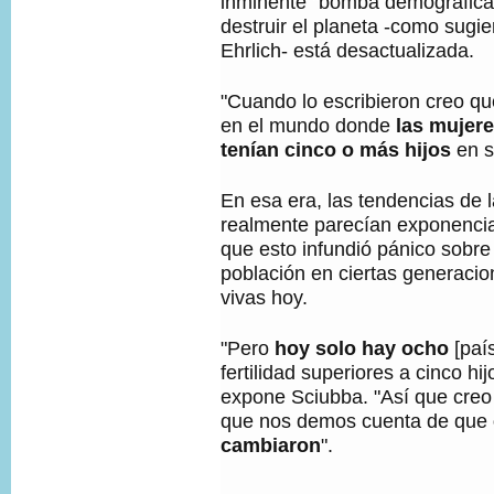
inminente "bomba demográfica
destruir el planeta -como sugier
Ehrlich- está desactualizada.
"Cuando lo escribieron creo q
en el mundo donde
las mujer
tenían cinco o más hijos
en s
En esa era, las tendencias de 
realmente parecían exponencial
que esto infundió pánico sobre 
población en ciertas generaci
vivas hoy.
"Pero
hoy solo hay ocho
[paí
fertilidad superiores a cinco hij
expone Sciubba. "Así que creo
que nos demos cuenta de que
cambiaron
".