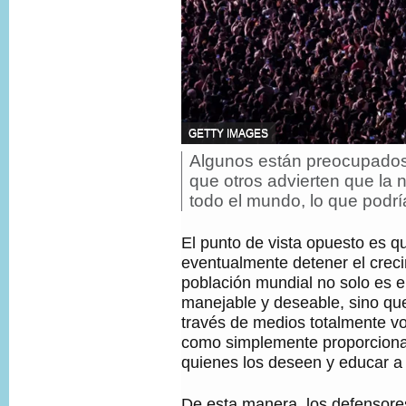
F
GETTY IMAGES
U
Algunos están preocupados 
P
E
i
N
que otros advierten que la 
T
e
todo el mundo, lo que podrí
E
d
D
e
E
El punto de vista opuesto es q
f
L
o
eventualmente detener el creci
A
t
I
población mundial no solo es
o
M
manejable y deseable, sino qu
,
A
través de medios totalmente v
G
E
como simplemente proporcionar
N
quienes los deseen y educar a 
,
De esta manera, los defensore