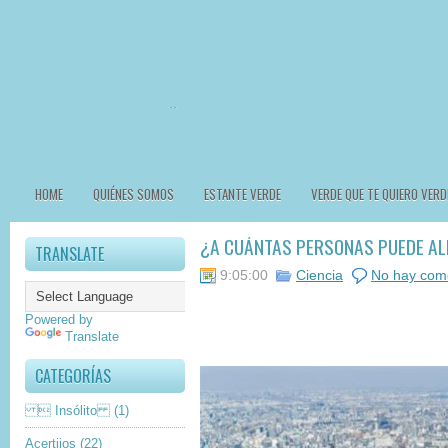
HOME
QUIÉNES SOMOS
ESTANTE VERDE
VERDE QUE TE QUIERO VERD
¿A CUÁNTAS PERSONAS PUEDE AL
TRANSLATE
9:05:00
Ciencia
No hay com
Powered by
Translate
CATEGORÍAS
 Insólito
(1)
Acertijos
(22)