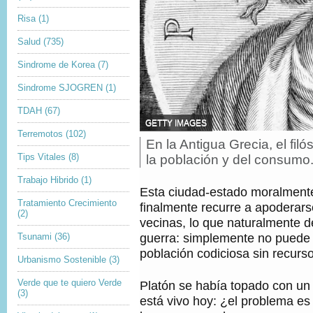
Risa
(1)
Salud
(735)
Sindrome de Korea
(7)
Sindrome SJOGREN
(1)
TDAH
(67)
F
GETTY IMAGES
Terremotos
(102)
U
En la Antigua Grecia, el fil
P
E
i
Tips Vitales
(8)
N
la población y del consumo
T
e
E
Trabajo Hibrido
(1)
d
Esta ciudad-estado moralmente
D
e
E
Tratamiento Crecimiento
finalmente recurre a apoderarse
f
L
(2)
o
vecinas, lo que naturalmente
A
t
I
guerra: simplemente no puede
Tsunami
(36)
o
M
población codiciosa sin recurso
,
A
Urbanismo Sostenible
(3)
G
E
Verde que te quiero Verde
Platón se había topado con un
N
(3)
está vivo hoy: ¿el problema es
,