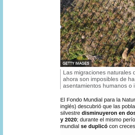
F
GETTY IMAGES
U
Las migraciones naturales 
P
E
i
N
ahora son imposibles de ha
T
e
asentamientos humanos o i
E
d
D
e
E
El Fondo Mundial para la Natu
f
L
o
inglés) descubrió que las pobl
A
t
I
silvestre
disminuyeron en dos
o
M
y 2020
; durante el mismo perío
,
A
mundial
se duplicó
con creces
G
E