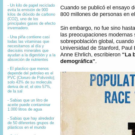
- Un kilo de papel reciclado
Cuando se publicó el ensayo d
evita la emisión de 900
800 millones de personas en el
kilos de dióxido de carbono
(CO2), uno de los
principales gases de efecto
Sin embargo, no fue sino hast
invernadero.
las preocupaciones modernas 
- Una piña contiene casi
sobrepoblación global, cuando 
todas las vitaminas que
necesitamos al día y
Universidad de Stanford, Paul 
dieciséis minerales que
Anne Ehrlich, escribieron
"La 
ayudan a la digestión y a la
absorción de nutrientes
demográfica"
.
- El plastico que menos
depende del petroleo es el
PVC (Cloruro de Polivinilo);
solo 43% de su molecula
deriva de el; el otro 57%,
de la sal
- Sabias que un litro de
aceite puede contaminar
1.000 litros de agua
- Sabias que hay alrededor
de 50 diferentes grupos de
plásticos en el mundo