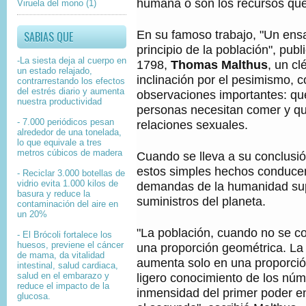
humana o son los recursos q
Viruela del mono
(1)
En su famoso trabajo, "Un ens
SABIAS QUE
principio de la población", pub
-La siesta deja al cuerpo en
1798,
Thomas Malthus
, un cl
un estado relajado,
inclinación por el pesimismo,
contrarrestando los efectos
del estrés diario y aumenta
observaciones importantes: qu
nuestra productividad
personas necesitan comer y qu
- 7.000 periódicos pesan
relaciones sexuales.
alrededor de una tonelada,
lo que equivale a tres
metros cúbicos de madera
Cuando se lleva a su conclusión
estos simples hechos conducen
- Reciclar 3.000 botellas de
vidrio evita 1.000 kilos de
demandas de la humanidad su
basura y reduce la
suministros del planeta.
contaminación del aire en
un 20%
"La población, cuando no se c
- El Brócoli fortalece los
huesos, previene el cáncer
una proporción geométrica. La
de mama, da vitalidad
aumenta solo en una proporció
intestinal, salud cardiaca,
salud en el embarazo y
ligero conocimiento de los núm
reduce el impacto de la
inmensidad del primer poder 
glucosa.