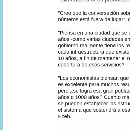
T
e
E
d
"Creo que la conversación sobr
D
e
E
números está fuera de lugar", 
f
L
o
A
t
I
"Piensa en una ciudad que se 
o
M
años -como varias ciudades en
,
A
gobierno realmente tiene los r
G
E
cada infraestructura que exist
N
10 años, a fin de mantener el n
,
cobertura de esos servicios?
"Los economistas piensan que
es excelente para muchos resul
pero ¿se logra esa gran pobla
años o 1000 años? Cuanto más 
se pueden establecer las estru
el sistema que sostendrá a es
Ezeh.