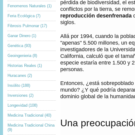
pérdida de biodiversidad, el est
Fenomenos Naturales
(1)
conflictos por la tierra, se rem
reproducción desenfrenada
Feria Ecológica
(7)
siglos.
Fibrosis Pulmonar
(17)
Allá por 1994, cuando la pobla
Ganar Dinero
(1)
"apenas" 5.500 millones, un e
Genética
(93)
investigadores de la Universid
California, calculó que el tama
Geoingenieria
(8)
especie estaría entre 1.500 y 
Historias Reales
(1)
personas.
Huracanes
(2)
Entonces, ¿está sobrepoblado 
Insólito
(188)
mundo? ¿Y qué podría deparar 
dominio global de la humanida
Inversiones
(2)
Longevidad
(108)
Medicina Tradicional
(40)
Una preocupación
Medicina Tradicional China
(9)