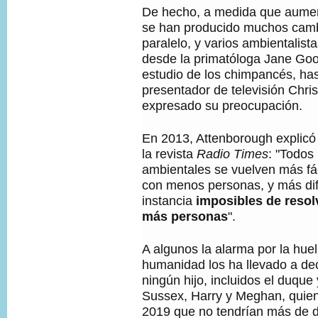
N
De hecho, a medida que aumen
,
se han producido muchos camb
paralelo, y varios ambientalist
desde la primatóloga Jane Goo
estudio de los chimpancés, hast
presentador de televisión Chr
expresado su preocupación.
En 2013, Attenborough explicó 
la revista
Radio Times
: "Todos
ambientales se vuelven más fác
con menos personas, y más difí
instancia
imposibles de resol
más personas
".
A algunos la alarma por la huel
humanidad los ha llevado a de
ningún hijo, incluidos el duque
Sussex, Harry y Meghan, quie
2019 que no tendrían más de do