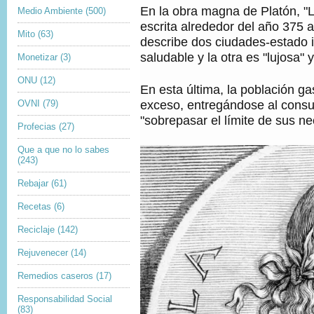
En la obra magna de Platón, "L
Medio Ambiente
(500)
escrita alrededor del año 375 a.
Mito
(63)
describe dos ciudades-estado 
saludable y la otra es "lujosa" y 
Monetizar
(3)
ONU
(12)
En esta última, la población ga
exceso, entregándose al cons
OVNI
(79)
"sobrepasar el límite de sus n
Profecias
(27)
Que a que no lo sabes
(243)
Rebajar
(61)
Recetas
(6)
Reciclaje
(142)
Rejuvenecer
(14)
Remedios caseros
(17)
Responsabilidad Social
(83)