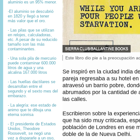
aluminio es un 95% menor.
-El aluminio se descubrió
en 1820 y llegó a tener
más valor que el oro.
- Las pilas que se utilizan
en relojes, calculadoras,
etc. A pesar de su reducido
tamaño son las más
F
SIERRA CLUB/BALLANTINE BOOKS
contaminantes.
U
P
Este libro dio pie a la preocupación a
- Una sola pila de mercurio
E
puede contaminar 600.000
i
N
litros de agua y una
T
e
Se inspiró en la ciudad india d
alcalina 167.000 litros
E
d
pareja regresaba a su hotel en
D
e
- Las huellas dactilares se
E
atravesó un barrio pobre, dond
f
desarrollan entre el
L
abrumados por la cantidad de 
segundo y el sexto mes del
o
A
embarazo.
t
las calles.
I
o
M
- La alegría: ese estado de
,
A
animo que te dibuja una
Escribieron sobre la experien
G
eterna sonrisa
E
que ha sido muy criticada, esp
N
- El presidente de Estados
población de Londres en ese 
Unidos, Theodore
,
doble de la de Nueva Delhi.
Roosevelt, se negó una
vez a dispararle a un oso,