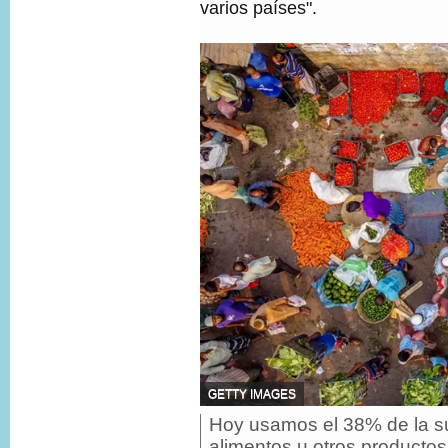
varios países".
F
GETTY IMAGES
U
Hoy usamos el 38% de la supe
P
E
i
N
alimentos u otros producto