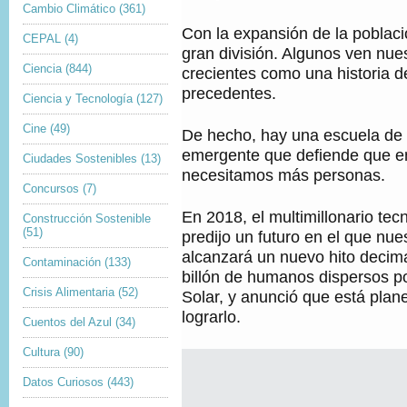
Cambio Climático
(361)
,
A
G
Con la expansión de la poblaci
CEPAL
(4)
E
gran división. Algunos ven nu
N
Ciencia
(844)
crecientes como una historia de
,
precedentes.
Ciencia y Tecnología
(127)
Cine
(49)
De hecho, hay una escuela de
emergente que defiende que en
Ciudades Sostenibles
(13)
necesitamos más personas.
Concursos
(7)
En 2018, el multimillonario tec
Construcción Sostenible
(51)
predijo un futuro en el que nue
alcanzará un nuevo hito decima
Contaminación
(133)
billón de humanos dispersos p
Crisis Alimentaria
(52)
Solar, y anunció que está pla
lograrlo.
Cuentos del Azul
(34)
Cultura
(90)
Datos Curiosos
(443)