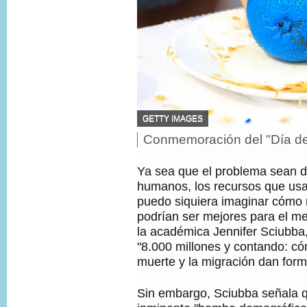
F
GETTY IMAGES
U
Conmemoración del "Día del 
P
E
i
N
T
e
Ya sea que el problema sean 
E
d
humanos, los recursos que us
D
e
E
puedo siquiera imaginar cóm
f
L
o
podrían ser mejores para el me
A
t
I
la académica Jennifer Sciubba, 
o
M
"8.000 millones y contando: có
,
A
muerte y la migración dan for
G
E
N
Sin embargo, Sciubba señala q
,