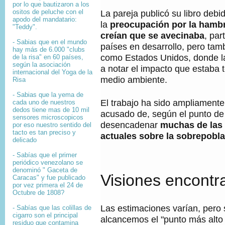
por lo que bautizaron a los
La pareja publicó su libro debi
ositos de peluche con el
apodo del mandatario:
la
preocupación por la hamb
"Teddy".
creían que se avecinaba
, par
- Sabias que en el mundo
países en desarrollo, pero tam
hay más de 6.000 "clubs
como Estados Unidos, donde 
de la risa" en 60 países,
según la asociación
a notar el impacto que estaba 
internacional del Yoga de la
medio ambiente.
Risa
- Sabias que la yema de
El trabajo ha sido ampliamente
cada uno de nuestros
dedos tiene mas de 10 mil
acusado de, según el punto de 
sensores microscopicos
desencadenar
muchas de las
por eso nuestro sentido del
tacto es tan preciso y
actuales sobre la sobrepobl
delicado
- Sabías que el primer
periódico venezolano se
denominó " Gaceta de
Visiones encontr
Caracas" y fue publicado
por vez primera el 24 de
Octubre de 1808?
Las estimaciones varían, pero
-
Sabías que l
as colillas de
cigarro son el principal
alcancemos el "punto más alto
residuo que contamina