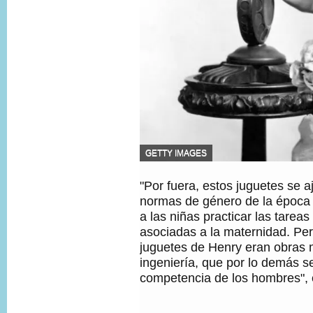
F
GETTY IMAGES
U
E
"Por fuera, estos juguetes se a
N
T
normas de género de la época 
E
a las niñas practicar las tarea
D
asociadas a la maternidad. Per
E
L
juguetes de Henry eran obras 
A
ingeniería, que por lo demás s
I
competencia de los hombres", 
M
A
G
E