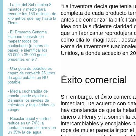
- La luz del Sol emplea 8
"La inventora decía que tenía
minutos y medio para
completa de cada producto te
recorrer los 150 millones de
kilometros que hay hasta la
antes de comenzar la difícil tar
Tierra.
idea con la suficiente claridad
- El
Proyecto Genoma
que un fabricante reprodujera c
Humano
consiste en
como ella lo imaginaba", desta
mapear
todos los
Fama de Inventores Nacionale
nucleótidos
(o pares de
bases) e identificar los
Unidos, a donde accedió en 20
30.000 a 35.000
genes
presentes en él?
- Una gota de petróleo es
capaz de convertir 25 litros
Éxito comercial
de agua potable en NO
potable
- Media cucharadita de
canela puede ayudar a
Sin embargo, el éxito comercia
disminuir los niveles de
inmediato. De acuerdo con da
colesterol y triglicéridos en
hay constancia de que la helad
sangre
dinero a Henry y la sombrilla 
- Reciclar papel y cartón
intercambiables y encajables p
reduce en un 74% la
contaminación del aire y en
ropa de mujer parecía ir por e
un 35% la del agua.