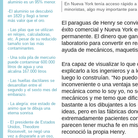
aluminio es un 95% menor.
P
En Nueva York tenía acceso rápido a 
E
i
minoristas, algo muy importante para
N
-El aluminio se descubrió
T
e
en 1820 y llegó a tener
E
d
más valor que el oro.
El paraguas de Henry se convir
D
e
éxito comercial y Nueva York e
E
- Las pilas que se utilizan
f
en relojes, calculadoras,
L
permanente. El dinero que ganó 
o
etc. A pesar de su reducido
A
laboratorio para convertir en r
t
tamaño son las más
I
o
contaminantes.
ayuda de mecánicos, maquetist
M
,
A
- Una sola pila de mercurio
G
puede contaminar 600.000
Era capaz de visualizar lo que
E
litros de agua y una
N
explicarlo a los ingenieros y a 
alcalina 167.000 litros
,
luego lo construían. "No puedo 
- Las huellas dactilares se
inconveniente o una ventaja se
desarrollan entre el
segundo y el sexto mes del
mecánica como lo soy yo, no s
embarazo.
mecánicos y me temo que dific
- La alegría: ese estado de
bastante a los dibujantes a los
animo que te dibuja una
ideas, pero en las fábricas d
eterna sonrisa
extremadamente pacientes co
- El presidente de Estados
parecen tener mucha fe en mis
Unidos, Theodore
reconoció la propia Henry.
Roosevelt, se negó una
vez a dispararle a un oso,