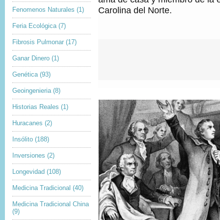
Carolina del Norte.
Fenomenos Naturales
(1)
Feria Ecológica
(7)
Fibrosis Pulmonar
(17)
S
a
l
Ganar Dinero
(1)
t
a
Genética
(93)
r
R
e
Geoingenieria
(8)
c
o
Historias Reales
(1)
m
e
n
Huracanes
(2)
d
a
Insólito
(188)
m
o
s
Inversiones
(2)
y
c
Longevidad
(108)
o
n
t
Medicina Tradicional
(40)
i
n
Medicina Tradicional China
u
a
(9)
r