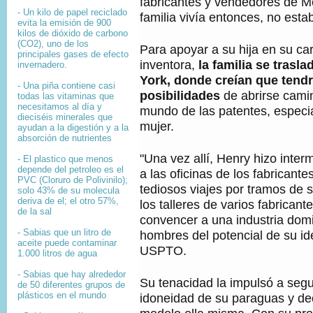
fabricantes y vendedores de M
- Un kilo de papel reciclado
familia vivía entonces, no esta
evita la emisión de 900
kilos de dióxido de carbono
(CO2), uno de los
Para apoyar a su hija en su ca
principales gases de efecto
inventora,
la familia se trasl
invernadero.
York
,
donde creían que tend
- Una piña contiene casi
posibilidades
de abrirse camino
todas las vitaminas que
necesitamos al día y
mundo de las patentes, especi
dieciséis minerales que
mujer.
ayudan a la digestión y a la
absorción de nutrientes
"Una vez allí, Henry hizo inte
- El plastico que menos
depende del petroleo es el
a las oficinas de los fabricant
PVC (Cloruro de Polivinilo);
tediosos viajes por tramos de 
solo 43% de su molecula
deriva de el; el otro 57%,
los talleres de varios fabricant
de la sal
convencer a una industria dom
- Sabias que un litro de
hombres del potencial de su ide
aceite puede contaminar
USPTO.
1.000 litros de agua
- Sabias que hay alrededor
Su tenacidad la impulsó a segui
de 50 diferentes grupos de
plásticos en el mundo
idoneidad de su paraguas y dec