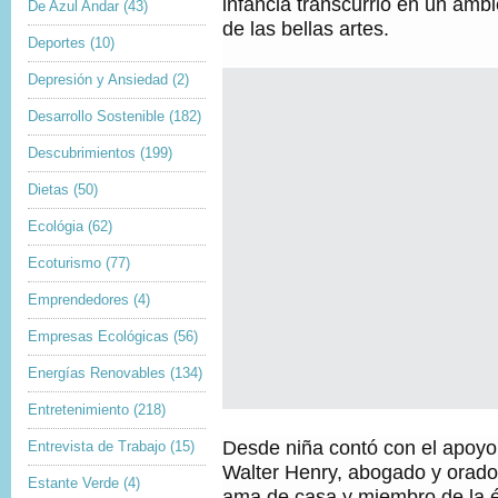
infancia transcurrió en un ambi
De Azul Andar
(43)
de las bellas artes.
Deportes
(10)
Depresión y Ansiedad
(2)
Desarrollo Sostenible
(182)
Descubrimientos
(199)
Dietas
(50)
Ecológia
(62)
Ecoturismo
(77)
Emprendedores
(4)
Empresas Ecológicas
(56)
Energías Renovables
(134)
Entretenimiento
(218)
Desde niña contó con el apoyo
Entrevista de Trabajo
(15)
Walter Henry, abogado y orado
Estante Verde
(4)
ama de casa y miembro de la él