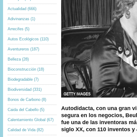
Actualidad
(666)
Adivinanzas
(1)
Arrecifes
(5)
Autos Ecológicos
(110)
Aventureros
(187)
Belleza
(28)
Bioconstrucción
(18)
Biodegradable
(7)
Biodiversidad
(331)
F
GETTY IMAGES
U
Bonos de Carbono
(8)
E
Autodidacta, con una gran v
N
Caida del Cabello
(5)
T
segura en los negocios, Beu
E
Calentamiento Global
(67)
fue una de las inventoras más
D
siglo XX, con 110 inventos y 
E
Calidad de Vida
(82)
L