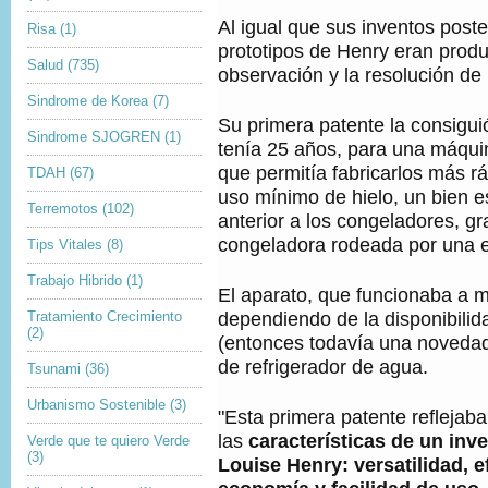
Al igual que sus inventos poste
Risa
(1)
prototipos de Henry eran produ
Salud
(735)
observación y la resolución de
Sindrome de Korea
(7)
Su primera patente la consigu
Sindrome SJOGREN
(1)
tenía 25 años, para una máqui
que permitía fabricarlos más 
TDAH
(67)
uso mínimo de hielo, un bien 
Terremotos
(102)
anterior a los congeladores, g
congeladora rodeada por una es
Tips Vitales
(8)
Trabajo Hibrido
(1)
El aparato, que funcionaba a 
dependiendo de la disponibilida
Tratamiento Crecimiento
(2)
(entonces todavía una novedad
de refrigerador de agua.
Tsunami
(36)
Urbanismo Sostenible
(3)
"Esta primera patente reflejaba
las
características de un inv
Verde que te quiero Verde
(3)
Louise Henry: versatilidad, ef