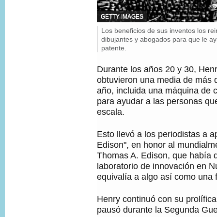
F
GETTY IMAGES
U
P
Los beneficios de sus inventos los re
E
i
dibujantes y abogados para que le ayu
N
T
e
patente.
E
d
D
e
Durante los años 20 y 30, Henr
E
f
obtuvieron una media de más d
L
o
A
año, incluida una máquina de c
t
I
para ayudar a las personas qu
o
M
,
A
escala.
G
E
Esto llevó a los periodistas a 
N
,
Edison", en honor al mundial
Thomas A. Edison, que había d
laboratorio de innovación en 
equivalía a algo así como una 
Henry continuó con su prolífica
pausó durante la Segunda Gue