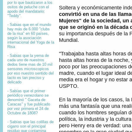
por lo que bautizaron a los
Soltera y económicamente ind
ositos de peluche con el
apodo del mandatario:
convirtió en una de las lla
"Teddy".
Mujeres" de la sociedad, un
- Sabias que en el mundo
que se originó en la década 
hay más de 6.000 "clubs
su importancia después de la 
de la risa" en 60 países,
según la asociación
Mundial.
internacional del Yoga de la
Risa
"Trabajaba hasta altas horas d
- Sabias que la yema de
hasta altas horas de la noche,
cada uno de nuestros
dedos tiene mas de 10 mil
poco por las preocupaciones d
sensores microscopicos
madre, cuando el lugar ideal d
por eso nuestro sentido del
tacto es tan preciso y
media era el hogar y no estar a 
delicado
USPTO.
- Sabías que el primer
periódico venezolano se
En la mayoría de los casos, la
denominó " Gaceta de
Caracas" y fue publicado
más una fantasía que una reali
por vez primera el 24 de
cuando los hombres seguían d
Octubre de 1808?
política, la industria y la cult
-
Sabías que l
as colillas de
pero Henry era de verdad: una
cigarro son el principal
residuo que contamina
renombre en la gran ciudad que