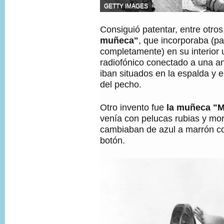
F
GETTY IMAGES
U
E
Consiguió patentar, entre otro
N
T
muñeca"
, que incorporaba (pa
E
completamente) en su interior 
D
radiofónico conectado a una an
E
L
iban situados en la espalda y el
A
del pecho.
I
M
A
Otro invento fue
la muñeca "Mi
G
venía con pelucas rubias y mor
E
N
cambiaban de azul a marrón co
,
botón.