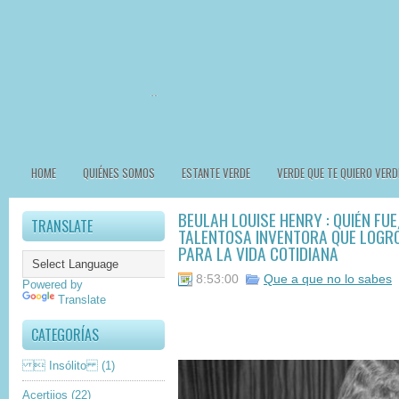
HOME
QUIÉNES SOMOS
ESTANTE VERDE
VERDE QUE TE QUIERO VERD
BEULAH LOUISE HENRY : QUIÉN FUE 
TRANSLATE
TALENTOSA INVENTORA QUE LOGRÓ
PARA LA VIDA COTIDIANA
8:53:00
Que a que no lo sabes
Powered by
Translate
CATEGORÍAS
 Insólito
(1)
Acertijos
(22)