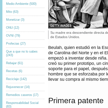
l
Medio Ambiente
(500)
e
y
e
Mito
(63)
n
d
Monetizar
(3)
o
F
GETTY IMAGES
ONU
(12)
U
P
Su madre era descendiente directa d
E
OVNI
(79)
i
de Estados Unidos.
N
T
e
Profecias
(27)
E
d
Beulah, quien estudió en la Es
D
e
Que a que no lo sabes
de Carolina del Norte y en el E
E
f
(243)
L
empezó a inventar desde niña.
o
A
creó su primer prototipo, un ci
t
Rebajar
(61)
I
o
soporte para el papel, después
M
Recetas
(6)
,
A
hombre que se esforzaba por le
G
llevar su compra al mismo tie
Reciclaje
(142)
E
N
Rejuvenecer
(14)
,
Remedios caseros
(17)
Primera patente
Responsabilidad Social
(83)