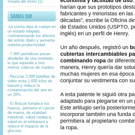
economía y facilidad de uso
Viruela del mono
(1)
harían que sus prototipos dest
fabricantes y minoristas en las
SABIAS QUE
décadas", escribe la Oficina d
de Estados Unidos (USPTO, poi
-La siesta deja al cuerpo en
un estado relajado,
inglés) en un perfil de Henry.
contrarrestando los efectos
del estrés diario y aumenta
nuestra productividad
Un año después, registró un
b
cubiertas intercambiables p
- 7.000 periódicos pesan
alrededor de una tonelada,
combinando ropa
de diferent
lo que equivale a tres
manera, Henry quería dar solu
metros cúbicos de madera
muchas mujeres en esa época 
- Reciclar 3.000 botellas de
conjuntar su vestimenta con su
vidrio evita 1.000 kilos de
basura y reduce la
contaminación del aire en
A esta patente le siguió otra p
un 20%
adaptado para plegarse en un 
- El Brócoli fortalece los
Este artilugio sería posteriorm
huesos, previene el cáncer
de mama, da vitalidad
incorporar también una funda d
intestinal, salud cardiaca,
permitiera al propietario comb
salud en el embarazo y
reduce el impacto de la
la ropa.
glucosa.