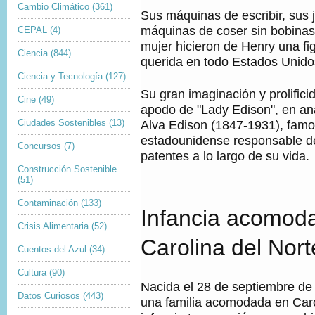
A
Cambio Climático
(361)
Sus máquinas de escribir, sus 
I
M
máquinas de coser sin bobinas 
CEPAL
(4)
A
mujer hicieron de Henry una fi
G
Ciencia
(844)
E
querida en todo Estados Unido
N
Ciencia y Tecnología
(127)
,
Su gran imaginación y prolificid
Cine
(49)
apodo de "Lady Edison", en a
Alva Edison (1847-1931), famo
Ciudades Sostenibles
(13)
estadounidense responsable d
Concursos
(7)
patentes a lo largo de su vida.
Construcción Sostenible
(51)
Contaminación
(133)
Infancia acomod
Crisis Alimentaria
(52)
Carolina del Nort
Cuentos del Azul
(34)
Cultura
(90)
Nacida el 28 de septiembre de
Datos Curiosos
(443)
una familia acomodada en Caro