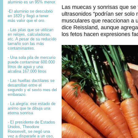
aluminio es un 95% menor.
Las muecas y sonrisas que se 
-El aluminio se descubrió
ultrasonidos "podrían ser solo
en 1820 y llegó a tener
musculares que reaccionan a 
más valor que el oro.
dice Reissland, aunque agrega
- Las pilas que se utilizan
los fetos hacen expresiones fac
en relojes, calculadoras,
etc. A pesar de su reducido
tamaño son las más
contaminantes.
- Una sola pila de mercurio
puede contaminar 600.000
litros de agua y una
alcalina 167.000 litros
- Las huellas dactilares se
desarrollan entre el
segundo y el sexto mes del
embarazo.
- La alegría: ese estado de
animo que te dibuja una
eterna sonrisa
- El presidente de Estados
Unidos, Theodore
Roosevelt, se negó una
vez a dispararle a un oso,