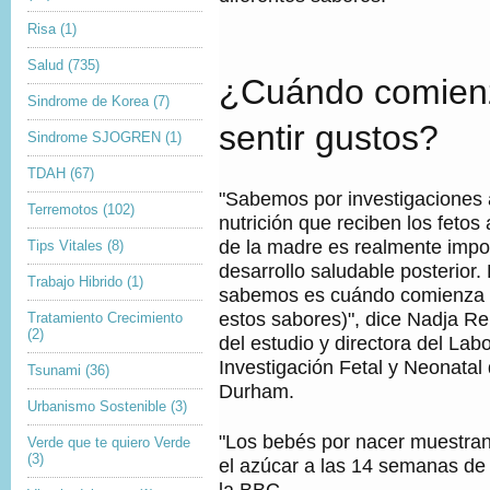
Risa
(1)
Salud
(735)
¿Cuándo comienz
Sindrome de Korea
(7)
sentir gustos?
Sindrome SJOGREN
(1)
TDAH
(67)
"Sabemos por investigaciones a
Terremotos
(102)
nutrición que reciben los fetos 
de la madre es realmente impo
Tips Vitales
(8)
desarrollo saludable posterior.
Trabajo Hibrido
(1)
sabemos es cuándo comienza r
estos sabores)", dice Nadja Re
Tratamiento Crecimiento
(2)
del estudio y directora del Lab
Investigación Fetal y Neonatal
Tsunami
(36)
Durham.
Urbanismo Sostenible
(3)
"Los bebés por nacer muestran
Verde que te quiero Verde
(3)
el azúcar a las 14 semanas de g
la BBC.