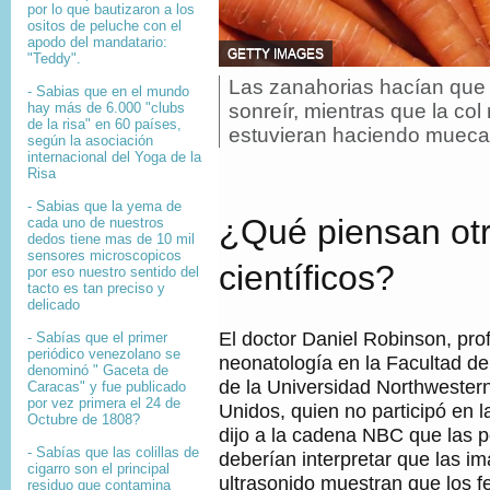
por lo que bautizaron a los
ositos de peluche con el
apodo del mandatario:
F
GETTY IMAGES
"Teddy".
U
Las zanahorias hacían que 
P
E
- Sabias que en el mundo
i
N
hay más de 6.000 "clubs
sonreír, mientras que la col
de la risa" en 60 países,
T
e
estuvieran haciendo mueca
según la asociación
E
d
internacional del Yoga de la
D
e
Risa
E
f
L
o
- Sabias que la yema de
A
¿Qué piensan ot
cada uno de nuestros
t
I
dedos tiene mas de 10 mil
o
M
sensores microscopicos
,
A
científicos?
por eso nuestro sentido del
G
tacto es tan preciso y
E
delicado
N
,
El doctor Daniel Robinson, pro
- Sabías que el primer
periódico venezolano se
neonatología en la Facultad d
denominó " Gaceta de
de la Universidad Northwester
Caracas" y fue publicado
por vez primera el 24 de
Unidos, quien no participó en la
Octubre de 1808?
dijo a la cadena NBC que las 
-
Sabías que l
as colillas de
deberían interpretar que las i
cigarro son el principal
ultrasonido muestran que los f
residuo que contamina