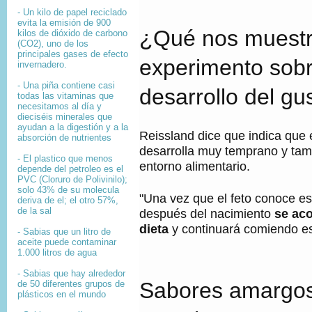
- Un kilo de papel reciclado
evita la emisión de 900
¿Qué nos muestr
kilos de dióxido de carbono
(CO2), uno de los
principales gases de efecto
experimento sobr
invernadero.
- Una piña contiene casi
desarrollo del gu
todas las vitaminas que
necesitamos al día y
dieciséis minerales que
ayudan a la digestión y a la
Reissland dice que indica que 
absorción de nutrientes
desarrolla muy temprano y ta
- El plastico que menos
entorno alimentario.
depende del petroleo es el
PVC (Cloruro de Polivinilo);
solo 43% de su molecula
"Una vez que el feto conoce es
deriva de el; el otro 57%,
de la sal
después del nacimiento
se aco
dieta
y continuará comiendo es
- Sabias que un litro de
aceite puede contaminar
1.000 litros de agua
- Sabias que hay alrededor
Sabores amargos
de 50 diferentes grupos de
plásticos en el mundo