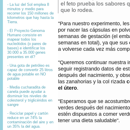
T
e
el feto prueba los sabores q
- La luz del Sol emplea 8
E
d
minutos y medio para
que lo rodea.
D
e
recorrer los 150 millones de
E
f
kilometros que hay hasta la
L
o
Tierra.
"Para nuestro experimento, les
A
t
I
por nacer las cápsulas en polvo
- El
Proyecto Genoma
o
M
Humano
consiste en
semanas de gestación (el emba
,
A
mapear
todos los
semanas en total), ya que sus
G
nucleótidos
(o pares de
E
bases) e identificar los
a volverse cada vez más compl
N
30.000 a 35.000
genes
,
presentes en él?
"Queremos continuar nuestra i
- Una gota de petróleo es
seguir registrando datos de e
capaz de convertir 25 litros
de agua potable en NO
después del nacimiento, y obse
potable
las zanahorias y la col rizada
c
el útero
.
- Media cucharadita de
canela puede ayudar a
disminuir los niveles de
colesterol y triglicéridos en
"Esperamos que se acostumbre
sangre
verdes después del nacimiento y
estén dispuestos a comer verd
- Reciclar papel y cartón
reduce en un 74% la
tener una dieta saludable".
contaminación del aire y en
un 35% la del agua.