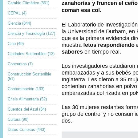
M
zanahorias y fruncen el ceñ
Cambio Climático
(361)
,
A
coman esa col.
G
CEPAL
(4)
E
N
Ciencia
(844)
El Laboratorio de Investigació
,
la Universidad de Durham, en 
Ciencia y Tecnología
(127)
que es la primera evidencia di
Cine
(49)
muestra
fetos respondiendo a
sabores
en tiempo real.
Ciudades Sostenibles
(13)
Concursos
(7)
Los investigadores estudiaron
embarazadas y a sus bebés po
Construcción Sostenible
Inglaterra. Les dieron a 35 mu
(51)
contenían zanahorias en polvo 
Contaminación
(133)
embarazadas col rizada en pol
Crisis Alimentaria
(52)
Las 30 mujeres restantes form
Cuentos del Azul
(34)
grupo de control y no consumi
Cultura
(90)
dos.
Datos Curiosos
(443)