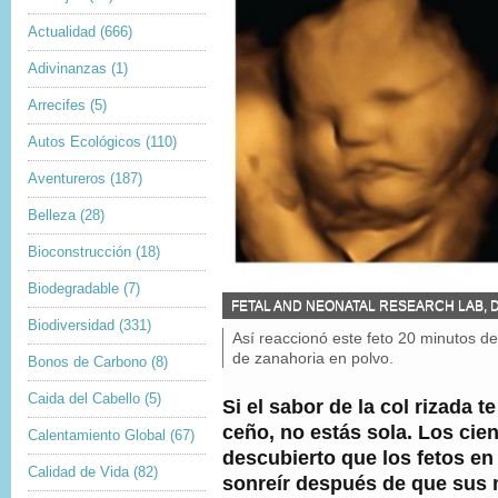
Actualidad
(666)
Adivinanzas
(1)
Arrecifes
(5)
Autos Ecológicos
(110)
Aventureros
(187)
Belleza
(28)
Bioconstrucción
(18)
Biodegradable
(7)
F
FETAL AND NEONATAL RESEARCH LAB, 
U
Biodiversidad
(331)
P
Así reaccionó este feto 20 minutos 
E
i
de zanahoria en polvo.
N
Bonos de Carbono
(8)
T
e
E
d
Caida del Cabello
(5)
Si el sabor de la col rizada te
D
e
ceño, no estás sola. Los cien
E
Calentamiento Global
(67)
f
L
descubierto que los fetos en
o
A
Calidad de Vida
(82)
t
sonreír después de que sus
I
o