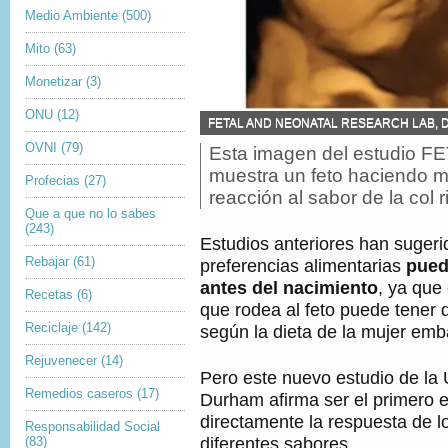
Medio Ambiente
(500)
Mito
(63)
Monetizar
(3)
ONU
(12)
F
FETAL AND NEONATAL RESEARCH LAB, 
U
OVNI
(79)
Esta imagen del estudio FET
P
E
i
N
muestra un feto haciendo 
Profecias
(27)
T
e
reacción al sabor de la col r
E
d
Que a que no lo sabes
D
e
(243)
E
Estudios anteriores han sugeri
f
L
o
Rebajar
(61)
preferencias alimentarias
pued
A
t
I
antes del nacimiento
, ya que 
Recetas
(6)
o
M
que rodea al feto puede tener 
,
A
Reciclaje
(142)
según la dieta de la mujer em
G
E
Rejuvenecer
(14)
N
Pero este nuevo estudio de la 
,
Remedios caseros
(17)
Durham afirma ser el primero 
directamente la respuesta de l
Responsabilidad Social
diferentes sabores.
(83)