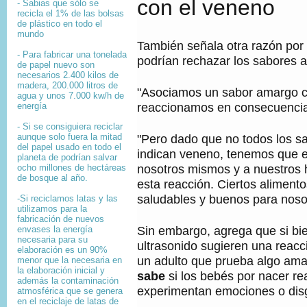
con el veneno
- Sabias que sólo se
recicla el 1% de las bolsas
de plástico en todo el
mundo
También señala otra razón por 
- Para fabricar una tonelada
podrían rechazar los sabores 
de papel nuevo son
necesarios 2.400 kilos de
madera, 200.000 litros de
"Asociamos un sabor amargo co
agua y unos 7.000 kw/h de
reaccionamos en consecuencia"
energía
- Si se consiguiera reciclar
aunque solo fuera la mitad
"Pero dado que no todos los 
del papel usado en todo el
indican veneno, tenemos que 
planeta de podrían salvar
nosotros mismos y a nuestros h
ocho millones de hectáreas
de bosque al año.
esta reacción. Ciertos alimen
saludables y buenos para noso
-Si reciclamos latas y las
utilizamos para la
fabricación de nuevos
Sin embargo, agrega que si bi
envases la energía
necesaria para su
ultrasonido sugieren una reacci
elaboración es un 90%
un adulto que prueba algo am
menor que la necesaria en
la elaboración inicial y
sabe
si los bebés por nacer r
además la contaminación
experimentan emociones o dis
atmosférica que se genera
en el reciclaje de latas de