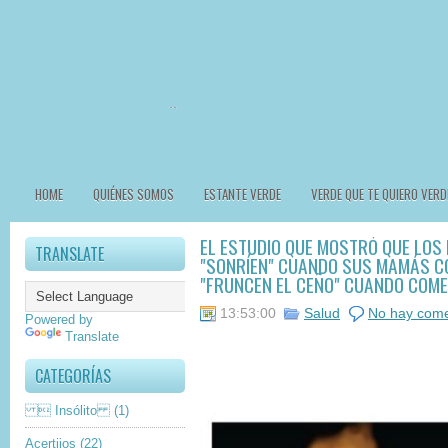
HOME
QUIÉNES SOMOS
ESTANTE VERDE
VERDE QUE TE QUIERO VERD
EL ESTUDIO QUE MOSTRÓ QUE LOS 
TRANSLATE
"SONRÍEN" CUANDO SUS MAMÁS C
"FRUNCEN EL CEÑO" CUANDO COME
13:53:00
Salud
No hay come
Powered by
Translate
CATEGORÍAS
 Insólito
(1)
Acertijos
(22)