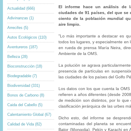
El informe hace un análisis de l
Actualidad
(666)
ciudades de 91 países, del que se 
Adivinanzas
(1)
ciento de la población mundial qu
aire limpio.
Arrecifes
(5)
"Lo más importante a destacar es qu
Autos Ecológicos
(110)
todos los lugares, y especialmente en l
Aventureros
(187)
en rueda de prensa María Neira, dire
Ambiente de la OMS.
Belleza
(28)
La polución se agrava particularmente
Bioconstrucción
(18)
presencia de partículas en suspensi
Biodegradable
(7)
las ciudades de los países del Golfo Pé
Biodiversidad
(331)
Los datos con los que cuenta la OMS
refieren a años diferentes (desde 2008
Bonos de Carbono
(8)
de medición son distintos, por lo qu
Caida del Cabello
(5)
clasificación jerárquica de las urbes 
Calentamiento Global
(67)
Dicho esto, del informe se despren
contaminadas del planeta se encuent
Calidad de Vida
(82)
Bator (Mongolia), Pekín y Karachi en A