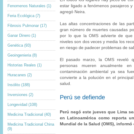
Fenomenos Naturales
(1)
estar ligado a fenómenos pasajeros y
agregó Neira.
Feria Ecológica
(7)
Las altas concentraciones de las par
Fibrosis Pulmonar
(17)
gran número de muertes causadas por 
Ganar Dinero
(1)
por lo que la OMS advierte de que 
niveles son dos veces y media los re
Genética
(93)
en riesgo de padecer problemas de sal
Geoingenieria
(8)
El pasado marzo, la OMS reveló q
Historias Reales
(1)
personas mueren anualmente e
contaminación ambiental ya sea fue
Huracanes
(2)
convierte a la polución en el principa
salud.
Insólito
(188)
Inversiones
(2)
Perú se defiende
Longevidad
(108)
Perú negó este jueves que Lima se
Medicina Tradicional
(40)
en Latinoamérica como reporta un
Mundial de la Salud (OMS), informó e
Medicina Tradicional China
(9)