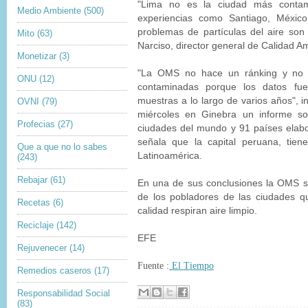
"Lima no es la ciudad más contam
Medio Ambiente
(500)
experiencias como Santiago, Méxic
problemas de partículas del aire son
Mito
(63)
Narciso, director general de Calidad Am
Monetizar
(3)
"La OMS no hace un ránking y no 
ONU
(12)
contaminadas porque los datos fue
muestras a lo largo de varios años", i
OVNI
(79)
miércoles en Ginebra un informe so
Profecias
(27)
ciudades del mundo y 91 países elab
señala que la capital peruana, tie
Que a que no lo sabes
Latinoamérica.
(243)
Rebajar
(61)
En una de sus conclusiones la OMS se
de los pobladores de las ciudades 
Recetas
(6)
calidad respiran aire limpio.
Reciclaje
(142)
EFE
Rejuvenecer
(14)
Fuente :
El Tiempo
Remedios caseros
(17)
Responsabilidad Social
(83)