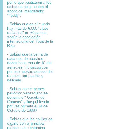
por lo que bautizaron a los
ositos de peluche con el
apodo del mandatario:
"Teddy".
- Sabias que en el mundo
hay más de 6.000 "clubs
de la risa" en 60 países,
según la asociación
internacional del Yoga de la
Risa
- Sabias que la yema de
cada uno de nuestros
dedos tiene mas de 10 mil
sensores microscopicos
por eso nuestro sentido del
tacto es tan preciso y
delicado
- Sabías que el primer
periódico venezolano se
denominó " Gaceta de
Caracas" y fue publicado
por vez primera el 24 de
Octubre de 1808?
-
Sabías que l
as colillas de
cigarro son el principal
residuo que contamina