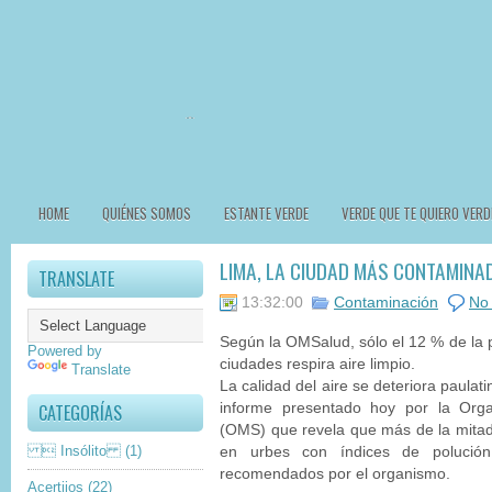
HOME
QUIÉNES SOMOS
ESTANTE VERDE
VERDE QUE TE QUIERO VERD
LIMA, LA CIUDAD MÁS CONTAMINA
TRANSLATE
13:32:00
Contaminación
No
Según la OMSalud, sólo el 12 % de la 
Powered by
ciudades respira aire limpio.
Translate
La calidad del aire se deteriora paula
CATEGORÍAS
informe presentado hoy por la Orga
(OMS) que revela que más de la mitad
 Insólito
(1)
en urbes con índices de polució
recomendados por el organismo.
Acertijos
(22)