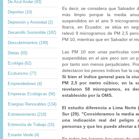
De Azul Andar
(43)
Es decir, se considera que Salvador d
Deportes
(10)
más limpio porque la media anua
suspendidos en el aire 9 microgramo
Depresión y Ansiedad
(2)
Ibarra, en Ecuador, se sitúa en se
Desarrollo Sostenible
(182)
relevó 9 microgramos de PM 2,5 pero
PM 10, mientras que en Salvador el ni
Descubrimientos
(199)
Las PM 10 son unas partículas con
Dietas
(50)
suspendidas en el aire pero son un 
Ecológia
(62)
por tanto son menos perjudiciales. Por
detectaron los peores índices fue la ca
Ecoturismo
(77)
Si bien el índice general para la c
PM 2,5 por metro cúbico, en la s
Emprendedores
(4)
revelaron 58 microgramos, es dec
Empresas Ecológicas
(56)
establecido por la OMS.
Energías Renovables
(134)
El estudio diferencia a Lima Norte 
Sur (29). "Consideramos la media a
Entretenimiento
(218)
una indicación real del peligro
Entrevista de Trabajo
(15)
personas y que les puede afectar a 
Estante Verde
(4)
En todos los lugares hay picos de co