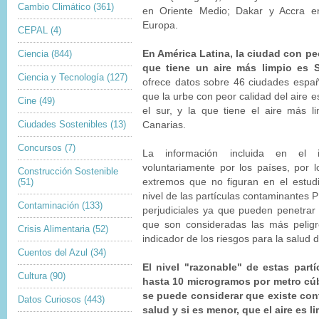
Cambio Climático
(361)
en Oriente Medio; Dakar y Accra en
Europa.
CEPAL
(4)
Ciencia
(844)
En América Latina, la ciudad con pe
que tiene un aire más limpio es S
Ciencia y Tecnología
(127)
ofrece datos sobre 46 ciudades espa
que la urbe con peor calidad del aire 
Cine
(49)
el sur, y la que tiene el aire más l
Ciudades Sostenibles
(13)
Canarias.
Concursos
(7)
La información incluida en el 
voluntariamente por los países, por
Construcción Sostenible
(51)
extremos que no figuran en el estud
nivel de las partículas contaminantes
Contaminación
(133)
perjudiciales ya que pueden penetrar
que son consideradas las más peligr
Crisis Alimentaria
(52)
indicador de los riesgos para la salud 
Cuentos del Azul
(34)
El nivel "razonable" de estas part
Cultura
(90)
hasta 10 microgramos por metro cúb
se puede considerar que existe cont
Datos Curiosos
(443)
salud y si es menor, que el aire es l