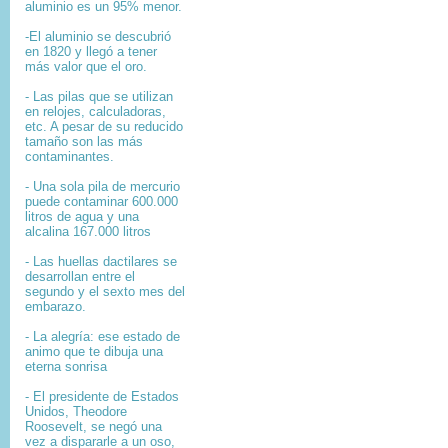
aluminio es un 95% menor.
-El aluminio se descubrió
en 1820 y llegó a tener
más valor que el oro.
- Las pilas que se utilizan
en relojes, calculadoras,
etc. A pesar de su reducido
tamaño son las más
contaminantes.
- Una sola pila de mercurio
puede contaminar 600.000
litros de agua y una
alcalina 167.000 litros
- Las huellas dactilares se
desarrollan entre el
segundo y el sexto mes del
embarazo.
- La alegría: ese estado de
animo que te dibuja una
eterna sonrisa
- El presidente de Estados
Unidos, Theodore
Roosevelt, se negó una
vez a dispararle a un oso,