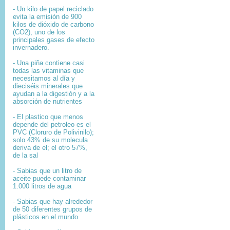
- Un kilo de papel reciclado
evita la emisión de 900
kilos de dióxido de carbono
(CO2), uno de los
principales gases de efecto
invernadero.
- Una piña contiene casi
todas las vitaminas que
necesitamos al día y
dieciséis minerales que
ayudan a la digestión y a la
absorción de nutrientes
- El plastico que menos
depende del petroleo es el
PVC (Cloruro de Polivinilo);
solo 43% de su molecula
deriva de el; el otro 57%,
de la sal
- Sabias que un litro de
aceite puede contaminar
1.000 litros de agua
- Sabias que hay alrededor
de 50 diferentes grupos de
plásticos en el mundo