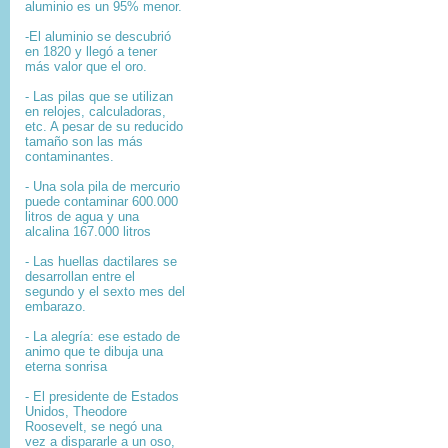
aluminio es un 95% menor.
-El aluminio se descubrió
en 1820 y llegó a tener
más valor que el oro.
- Las pilas que se utilizan
en relojes, calculadoras,
etc. A pesar de su reducido
tamaño son las más
contaminantes.
- Una sola pila de mercurio
puede contaminar 600.000
litros de agua y una
alcalina 167.000 litros
- Las huellas dactilares se
desarrollan entre el
segundo y el sexto mes del
embarazo.
- La alegría: ese estado de
animo que te dibuja una
eterna sonrisa
- El presidente de Estados
Unidos, Theodore
Roosevelt, se negó una
vez a dispararle a un oso,