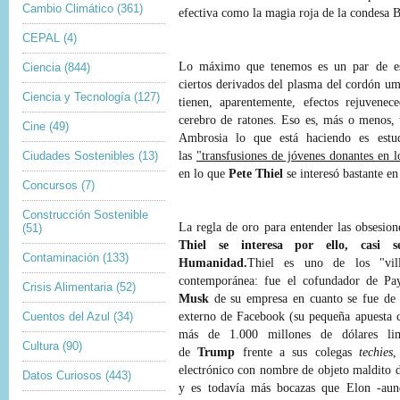
Cambio Climático
(361)
efectiva como la magia roja de la condesa B
CEPAL
(4)
Lo máximo que tenemos es un par de est
Ciencia
(844)
ciertos derivados del plasma del cordón u
Ciencia y Tecnología
(127)
tienen, aparentemente, efectos rejuvenece
cerebro de ratones. Eso es, más o menos, 
Cine
(49)
Ambrosia lo que está haciendo es estud
Ciudades Sostenibles
(13)
las
"transfusiones de jóvenes donantes en 
en lo que
Pete Thiel
se interesó bastante e
Concursos
(7)
Construcción Sostenible
La regla de oro para entender las obsesion
(51)
Thiel se interesa por ello, casi
Contaminación
(133)
Humanidad.
Thiel es uno de los "vill
contemporánea: fue el cofundador de P
Crisis Alimentaria
(52)
Musk
de su empresa en cuanto se fue de 
Cuentos del Azul
(34)
externo de Facebook (su pequeña apuesta
más de 1.000 millones de dólares lim
Cultura
(90)
de
Trump
frente a sus colegas
techies
,
electrónico con nombre de objeto maldito 
Datos Curiosos
(443)
y es todavía más bocazas que Elon -aun