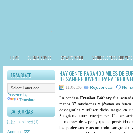
HOME
QUIÉNES SOMOS
ESTANTE VERDE
VERDE QUE TE QUIERO VERD
HAY GENTE PAGANDO MILES DE EU
TRANSLATE
DE SANGRE JUVENIL PARA "REJUVE
11:06:00
Rejuvenecer
No ha
Powered by
La condesa
Erzsébet Báthory
fue acusada
Translate
menos 37 muchachas y jóvenes en busca d
desangrarlas y utilizar dicha sangre en r
CATEGORÍAS
Sangrienta nunca envejeciese. Una acusac
 Insólito
(1)
ni motores de vapor y que ha persistido e
los poderosos consumiendo sangre de v
Acertijos
(22)