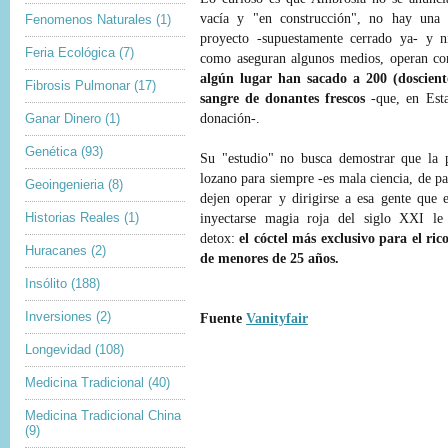
vacía y "en construcción", no hay una 
Fenomenos Naturales
(1)
proyecto -supuestamente cerrado ya- y n
Feria Ecológica
(7)
como aseguran algunos medios, operan con
algún lugar han sacado a 200 (doscient
Fibrosis Pulmonar
(17)
sangre de donantes frescos
-que, en Esta
Ganar Dinero
(1)
donación-.
Genética
(93)
Su "estudio" no busca demostrar que la p
lozano para siempre -es mala ciencia, de par
Geoingenieria
(8)
dejen operar y dirigirse a esa gente que 
Historias Reales
(1)
inyectarse magia roja del siglo XXI le
detox:
el cóctel más exclusivo para el ri
Huracanes
(2)
de menores de 25 años.
Insólito
(188)
Inversiones
(2)
Fuente
Vanityfair
Longevidad
(108)
Medicina Tradicional
(40)
Medicina Tradicional China
(9)