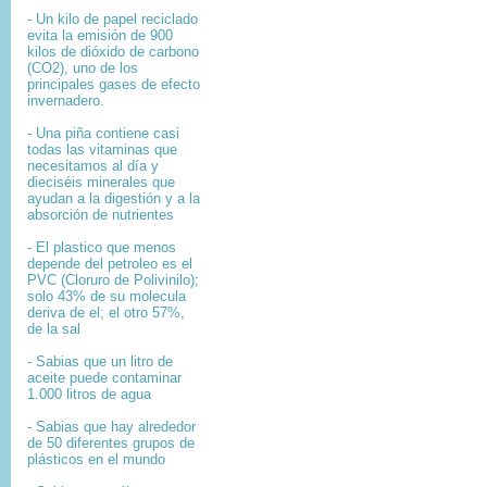
- Un kilo de papel reciclado
evita la emisión de 900
kilos de dióxido de carbono
(CO2), uno de los
principales gases de efecto
invernadero.
- Una piña contiene casi
todas las vitaminas que
necesitamos al día y
dieciséis minerales que
ayudan a la digestión y a la
absorción de nutrientes
- El plastico que menos
depende del petroleo es el
PVC (Cloruro de Polivinilo);
solo 43% de su molecula
deriva de el; el otro 57%,
de la sal
- Sabias que un litro de
aceite puede contaminar
1.000 litros de agua
- Sabias que hay alrededor
de 50 diferentes grupos de
plásticos en el mundo