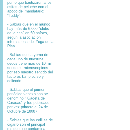
por lo que bautizaron a los
ositos de peluche con el
apodo del mandatario:
"Teddy".
- Sabias que en el mundo
hay más de 6.000 "clubs
de la risa" en 60 países,
según la asociación
internacional del Yoga de la
Risa
- Sabias que la yema de
cada uno de nuestros
dedos tiene mas de 10 mil
sensores microscopicos
por eso nuestro sentido del
tacto es tan preciso y
delicado
- Sabías que el primer
periódico venezolano se
denominó " Gaceta de
Caracas" y fue publicado
por vez primera el 24 de
Octubre de 1808?
-
Sabías que l
as colillas de
cigarro son el principal
residuo que contamina