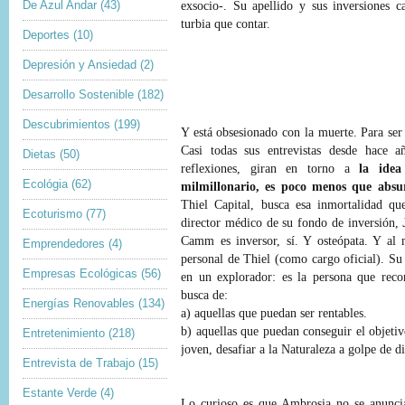
De Azul Andar
(43)
exsocio-. Su apellido y sus inversiones c
turbia que contar.
Deportes
(10)
Depresión y Ansiedad
(2)
Desarrollo Sostenible
(182)
Descubrimientos
(199)
Y está obsesionado con la muerte. Para ser
Casi todas sus entrevistas desde hace añ
Dietas
(50)
reflexiones, giran en torno a
la idea
Ecológia
(62)
milmillonario, es poco menos que absu
Thiel Capital, busca esa inmortalidad qu
Ecoturismo
(77)
director médico de su fondo de inversión,
Camm es inversor, sí. Y osteópata. Y al 
Emprendedores
(4)
personal de Thiel (como cargo oficial). Su
Empresas Ecológicas
(56)
en un explorador: es la persona que recor
busca de:
Energías Renovables
(134)
a) aquellas que puedan ser rentables.
b) aquellas que puedan conseguir el objeti
Entretenimiento
(218)
joven, desafiar a la Naturaleza a golpe de d
Entrevista de Trabajo
(15)
Estante Verde
(4)
Lo curioso es que Ambrosia no se anunci