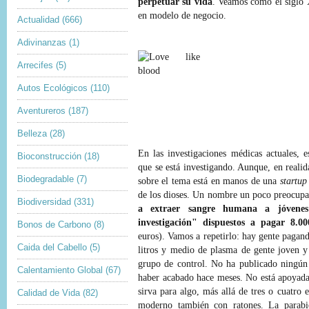
perpetuar su vida
. Veamos cómo el siglo 
en modelo de negocio.
Actualidad
(666)
Adivinanzas
(1)
Arrecifes
(5)
Autos Ecológicos
(110)
Aventureros
(187)
Belleza
(28)
En las investigaciones médicas actuales, 
Bioconstrucción
(18)
que se está investigando. Aunque, en reali
Biodegradable
(7)
sobre el tema está en manos de una
startu
de los dioses. Un nombre un poco preocup
Biodiversidad
(331)
a extraer sangre humana a jóvenes 
investigación" dispuestos a pagar 8.0
Bonos de Carbono
(8)
euros). Vamos a repetirlo: hay gente pagan
Caida del Cabello
(5)
litros y medio de plasma de gente joven y
grupo de control. No ha publicado ningún 
Calentamiento Global
(67)
haber acabado hace meses. No está apoyada 
sirva para algo, más allá de tres o cuatro 
Calidad de Vida
(82)
moderno también con ratones. La parabio