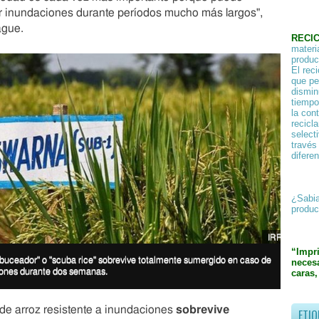
ir inundaciones durante períodos mucho más largos",
ague.
RECI
materi
product
El rec
que pe
dismin
tiempo
la con
recicl
select
través
difere
¿Sabia
produc
IRRI
“Impr
 "buceador" o "scuba rice" sobrevive totalmente sumergido en caso de
necesa
ones durante dos semanas.
caras,
 de arroz resistente a inundaciones
sobrevive
ETIQ