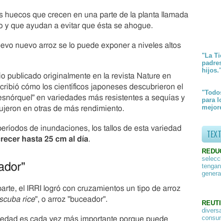
a
s huecos que crecen en una parte de la planta llamada
m
a
o y que ayudan a evitar que ésta se ahogue.
n
t
evo nuevo arroz se lo puede exponer a niveles altos
e
"La Ti
s
padre
hijos.
d
o publicado originalmente en la revista Nature en
e
ribió cómo los científicos japoneses descubrieron el
e
"Todos
esnórquel" en variedades más resistentes a sequías y
s
para l
mejore
dujeron en otras de más rendimiento.
a
s
f
eríodos de inundaciones, los tallos de esta variedad
TEX
r
recer hasta 25 cm al día
.
u
REDU
t
selecc
a
ador"
tengan
genera
s
parte, el IRRI logró con cruzamientos un tipo de arroz
scuba rice
", o arroz "buceador".
REUTI
divers
consum
riedad es cada vez más importante porque puede