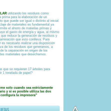
CLAR
utilizando los residuos como
a prima para la elaboración de un
o que puede ser igual o distinto al inicial.
iclaje de materiales es fundamental ya
rmite el ahorro de materias primas y
uye el gasto de energía y agua, al mismo
 que reduce la generación de residuos y
taminación que esto conlleva. Para
ar es necesario realizar una disposición
iva de los residuos que generamos, a
 de la separación en origen de los
ntes materiales que desechamos.
s que se requieren 17 árboles para
ir 1 tonelada de papel?
ime solo cuando sea estrictamente
rio y si es posible utiliza las dos
 configura la impresora”
UETAS