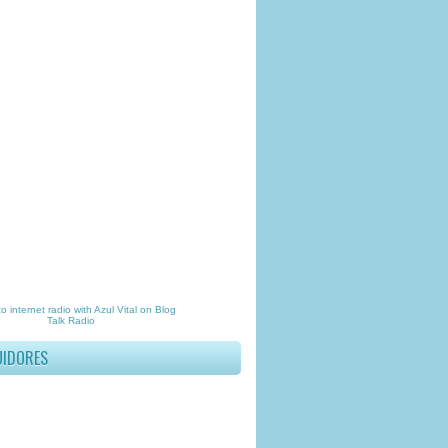
to
internet radio
with
Azul Vital
on Blog
Talk Radio
UIDORES