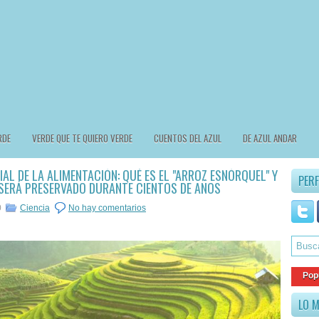
RDE
VERDE QUE TE QUIERO VERDE
CUENTOS DEL AZUL
DE AZUL ANDAR
IAL DE LA ALIMENTACIÓN: QUÉ ES EL "ARROZ ESNÓRQUEL" Y
PERF
SERÁ PRESERVADO DURANTE CIENTOS DE AÑOS
0
Ciencia
No hay comentarios
Pop
LO M