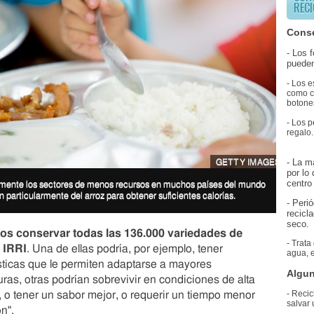
í
RECI
t
r
Conse
i
- Los 
c
pueden
o
- Los e
s
como co
d
botones
e
- Los p
l
regalo.
m
u
- La m
GETTY IMAGES
n
por lo
d
centro 
mente los sectores de menos recursos en muchos países del mundo
o
 particularmente del arroz para obtener suficientes calorías.
- Peri
p
recicl
r
seco.
o
s conservar todas las 136.000 variedades de
- Trata
v
l IRRI
. Una de ellas podría, por ejemplo, tener
agua, e
i
sticas que le permiten adaptarse a mayores
e
Algun
ras, otras podrían sobrevivir en condiciones de alta
n
- Recic
, o tener un sabor mejor, o requerir un tiempo menor
e
salvar 
n".
n