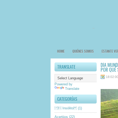
HOME
QUIÉNES SOMOS
ESTANTE VE
DÍA MUND
TRANSLATE
POR QUÉ 
18:02:0
Powered by
Translate
CATEGORÍAS
 Insólito
(1)
Acertijos
(22)