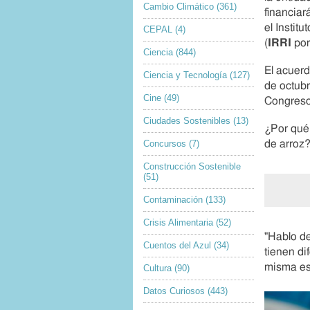
Cambio Climático
(361)
r
financiar
d
el Instit
CEPAL
(4)
e
(
IRRI
por
Ciencia
(844)
l
a
El acuerd
Ciencia y Tecnología
(127)
i
de octubr
m
Cine
(49)
Congreso 
a
Ciudades Sostenibles
(13)
g
¿Por qué 
e
Concursos
(7)
de arroz
n
Construcción Sostenible
(51)
Contaminación
(133)
F
Crisis Alimentaria
(52)
i
"Hablo d
n
Cuentos del Azul
(34)
tienen di
d
misma es
Cultura
(90)
e
l
Datos Curiosos
(443)
a