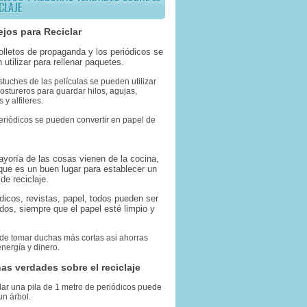
CLAJE
jos para Reciclar
folletos de propaganda y los periódicos se
 utilizar para rellenar paquetes.
stuches de las películas se pueden utilizar
stureros para guardar hilos, agujas,
 y alfileres.
eriódicos se pueden convertir en papel de
ayoría de las cosas vienen de la cocina,
 que es un buen lugar para establecer un
de reciclaje.
ódicos, revistas, papel, todos pueden ser
ados, siempre que el papel esté limpio y
 de tomar duchas más cortas asi ahorras
nergía y dinero.
as verdades sobre el reciclaje
lar una pila de 1 metro de periódicos puede
un árbol.