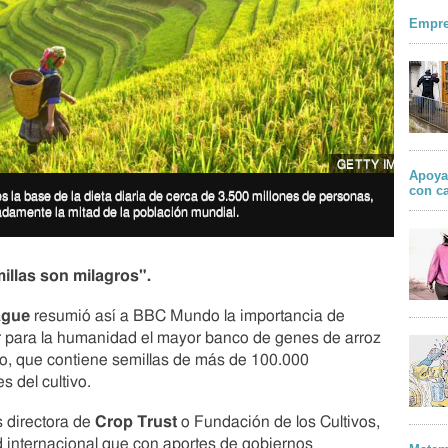
Empre
GETTY IMAGES
Apoya
con c
es la base de la dieta diaria de cerca de 3.500 millones de personas,
damente la mitad de la población mundial.
illas son milagros".
ague
resumió así a BBC Mundo la importancia de
r para la humanidad el mayor banco de genes de arroz
o, que contiene semillas de más de 100.000
s del cultivo.
 directora de
Crop Trust
o Fundación de los Cultivos,
d internacional que con aportes de gobiernos