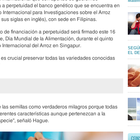
Matem
á a perpetuidad el banco genético que se encuentra en
uto Internacional para Investigaciones sobre el Arroz
 sus siglas en inglés), con sede en Filipinas.
o de financiación a perpetuidad será firmado este 16
e, Día Mundial de la Alimentación, durante el quinto
Internacional del Arroz en Singapur.
SEGÚ
EL D
es crucial preservar todas las variedades conocidas
e
?
q
u
e
t
o
d
o
e las semillas como verdaderos milagros porque todas
s
ferentes características aunque pertenezcan a la
l
pecie", señaló Hague.
o
s
c
CON