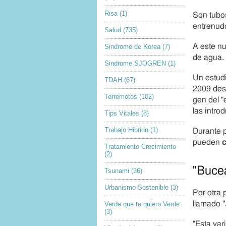
i
a
o
Risa
(1)
u
Son tubo
n
t
entrenud
Salud
(735)
o
r
A este nu
Sindrome de Korea
(7)
d
de agua.
Sindrome SJOGREN
(1)
e
l
Un estudi
TDAH
(67)
a
2009 desc
i
Terremotos
(102)
gen del "
m
las intro
Tips Vitales
(8)
a
g
Trabajo Hibrido
(1)
Durante p
e
pueden
c
n
Tratamiento Crecimiento
(2)
"Buce
Tsunami
(36)
Urbanismo Sostenible
(3)
Por otra 
llamado "
Verde que te quiero Verde
(3)
"Esta va