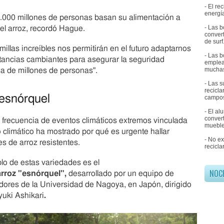
- El r
d
energía
e
.000 millones de personas basan su alimentación a
l
- Las b
 el arroz, recordó Hague.
convert
o
de surf
s
millas increíbles nos permitirán en el futuro adaptarnos
m
- Las b
tancias cambiantes para asegurar la seguridad
emplea
i
muchas
ia de millones de personas".
s
m
- Las 
recicl
o
 esnórquel
campos
s
á
- El al
convert
 frecuencia de eventos climáticos extremos vinculada
r
mueble
b
 climático ha mostrado por qué es urgente hallar
- No e
o
s de arroz resistentes.
recicla
l
e
lo de estas variedades es el
s
NOC
arroz
"
esnórquel
",
desarrollado por un equipo de
e
dores de la Universidad de Nagoya, en Japón, dirigido
n
uki Ashikari
.
A
s
i