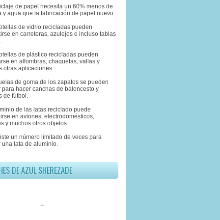
eciclaje de papel necesita un 60% menos de
 y agua que la fabricación de papel nuevo.
otellas de vidrio recicladas pueden
irse en carreteras, azulejos e incluso tablas
.
otellas de plástico recicladas pueden
rse en alfombras, chaquetas, vallas y
 otras aplicaciones.
suelas de goma de los zapatos se pueden
ar para hacer canchas de baloncesto y
 de fútbol.
uminio de las latas reciclado puede
irse en aviones, electrodomésticos,
s y muchos otros objetos.
xiste un número limitado de veces para
r una lata de aluminio.
HES DE AZUL SHEREZADE