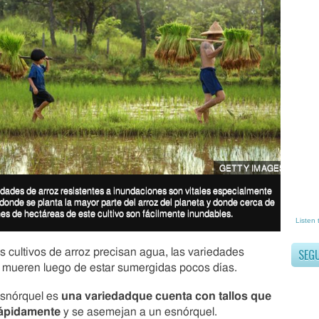
a
e
s
u
n
a
g
r
a
n
n
o
t
GETTY IMAGES
i
c
edades de arroz resistentes a inundaciones son vitales especialmente
 donde se planta la mayor parte del arroz del planeta y donde cerca de
i
nes de hectáreas de este cultivo son fácilmente inundables.
a
Listen 
p
a
SEG
os cultivos de arroz precisan agua, las variedades
r
mueren luego de estar sumergidas pocos días.
a
l
esnórquel es
una variedad
que
cuenta con tallos que
o
ápidamente
y se asemejan a un esnórquel.
s