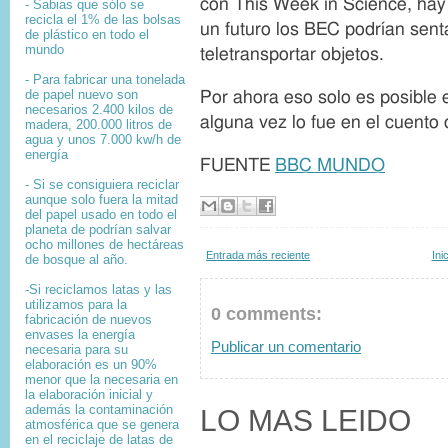
con This Week in Science, hay
- Sabias que sólo se
e
recicla el 1% de las bolsas
un futuro los BEC podrían sent
l
de plástico en todo el
mundo
a
teletransportar objetos.
i
- Para fabricar una tonelada
m
de papel nuevo son
Por ahora eso solo es posible 
necesarios 2.400 kilos de
a
alguna vez lo fue en el cuent
madera, 200.000 litros de
g
agua y unos 7.000 kw/h de
e
energía
FUENTE
BBC MUNDO
n
- Si se consiguiera reciclar
aunque solo fuera la mitad
del papel usado en todo el
planeta de podrían salvar
ocho millones de hectáreas
Entrada más reciente
Ini
de bosque al año.
-Si reciclamos latas y las
utilizamos para la
0 comments:
fabricación de nuevos
envases la energía
Publicar un comentario
necesaria para su
elaboración es un 90%
menor que la necesaria en
la elaboración inicial y
además la contaminación
LO MAS LEIDO
atmosférica que se genera
en el reciclaje de latas de