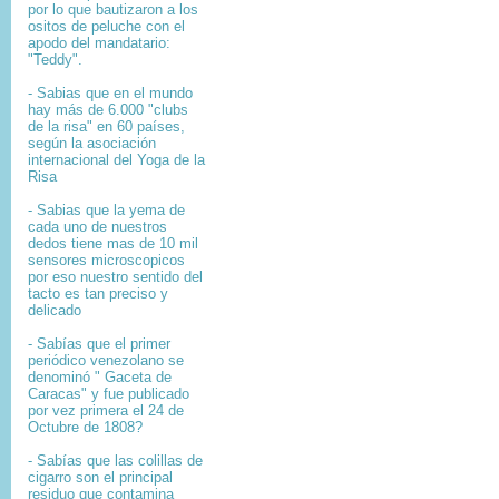
por lo que bautizaron a los
ositos de peluche con el
apodo del mandatario:
"Teddy".
- Sabias que en el mundo
hay más de 6.000 "clubs
de la risa" en 60 países,
según la asociación
internacional del Yoga de la
Risa
- Sabias que la yema de
cada uno de nuestros
dedos tiene mas de 10 mil
sensores microscopicos
por eso nuestro sentido del
tacto es tan preciso y
delicado
- Sabías que el primer
periódico venezolano se
denominó " Gaceta de
Caracas" y fue publicado
por vez primera el 24 de
Octubre de 1808?
-
Sabías que l
as colillas de
cigarro son el principal
residuo que contamina