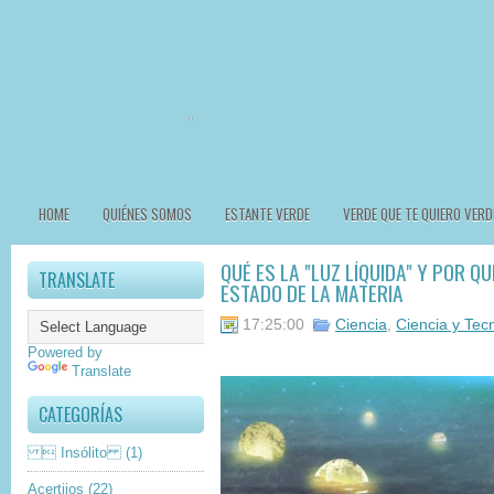
HOME
QUIÉNES SOMOS
ESTANTE VERDE
VERDE QUE TE QUIERO VERD
QUÉ ES LA "LUZ LÍQUIDA" Y POR Q
TRANSLATE
ESTADO DE LA MATERIA
17:25:00
Ciencia
,
Ciencia y Tec
Powered by
Translate
CATEGORÍAS
 Insólito
(1)
Acertijos
(22)