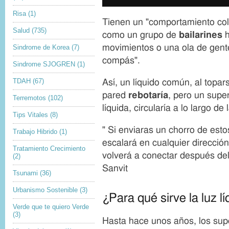
a
e
Risa
(1)
g
c
Tienen un "comportamiento cole
e
h
Salud
(735)
como un grupo de
bailarines
h
c
o
movimientos o una ola de gen
a
Sindrome de Korea
(7)
s
p
d
compás".
Sindrome SJOGREN
(1)
t
e
i
a
TDAH
(67)
Así, un líquido común, al topa
o
u
pared
rebotar
ía
, pero un super
n
Terremotos
(102)
t
líquida, circularía a lo largo de 
o
Tips Vitales
(8)
r
" Si enviaras un chorro de esto
d
Trabajo Hibrido
(1)
e
escalará en cualquier direcció
Tratamiento Crecimiento
l
volverá a conectar después del
(2)
a
Sanvit
i
Tsunami
(36)
m
Urbanismo Sostenible
(3)
a
¿Para qué sirve la luz l
g
Verde que te quiero Verde
e
(3)
Hasta hace unos años, los supe
n