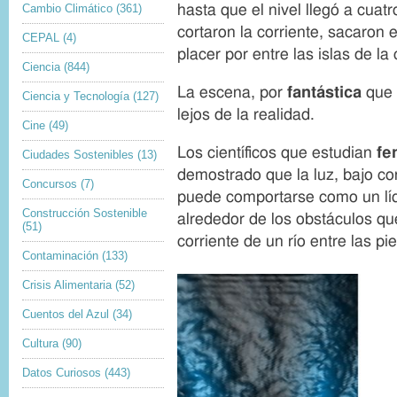
Cambio Climático
(361)
hasta que el nivel llegó a cuat
r
cortaron la corriente, sacaron 
d
CEPAL
(4)
e
placer por entre las islas de la
Ciencia
(844)
l
a
La escena, por
fantástica
que 
Ciencia y Tecnología
(127)
i
lejos de la realidad.
m
Cine
(49)
a
Los científicos que estudian
fe
Ciudades Sostenibles
(13)
g
demostrado que la luz, bajo co
e
Concursos
(7)
n
puede comportarse como un líq
Construcción Sostenible
alrededor de los obstáculos qu
(51)
corriente de un río entre las pi
Contaminación
(133)
Crisis Alimentaria
(52)
Cuentos del Azul
(34)
Cultura
(90)
Datos Curiosos
(443)