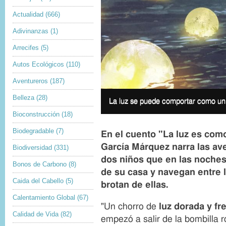
Actualidad
(666)
Adivinanzas
(1)
Arrecifes
(5)
Autos Ecológicos
(110)
Aventureros
(187)
D
Belleza
(28)
La luz se puede comportar como un 
I
e
m
Bioconstrucción
(18)
r
a
e
Biodegradable
(7)
g
En el cuento "La luz es como
c
e
h
García Márquez narra las ave
Biodiversidad
(331)
c
o
dos niños que en las noches
a
Bonos de Carbono
(8)
s
de su casa y navegan entre 
p
d
Caida del Cabello
(5)
t
brotan de ellas.
e
i
a
Calentamiento Global
(67)
o
u
"Un chorro de
luz dorada y fr
n
Calidad de Vida
(82)
t
empezó a salir de la bombilla ro
o