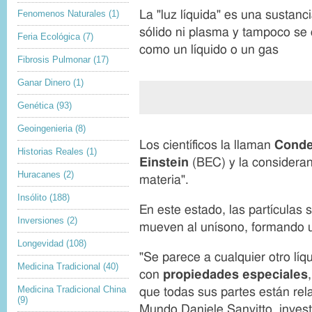
p
d
La "luz líquida" es una sustan
Fenomenos Naturales
(1)
t
e
sólido ni plasma y tampoco s
i
Feria Ecológica
(7)
a
como un líquido o un gas
o
u
Fibrosis Pulmonar
(17)
n
t
o
Ganar Dinero
(1)
r
Genética
(93)
d
F
e
Geoingenieria
(8)
i
l
Los científicos la llaman
Conde
n
a
Historias Reales
(1)
Einstein
(BEC) y la consideran 
d
i
Huracanes
(2)
m
materia".
e
a
l
Insólito
(188)
g
En este estado, las partículas 
a
e
Inversiones
(2)
s
mueven al unísono, formando u
n
r
Longevidad
(108)
e
"Se parece a cualquier otro líq
Medicina Tradicional
(40)
c
con
propiedades especiales
o
Medicina Tradicional China
que todas sus partes están rel
(9)
m
Mundo Daniele Sanvitto, investi