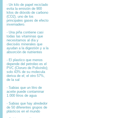
- Un kilo de papel reciclado
evita la emisión de 900
kilos de dióxido de carbono
(CO2), uno de los
principales gases de efecto
invernadero.
- Una piña contiene casi
todas las vitaminas que
necesitamos al día y
dieciséis minerales que
ayudan a la digestión y a la
absorción de nutrientes
- El plastico que menos
depende del petroleo es el
PVC (Cloruro de Polivinilo);
solo 43% de su molecula
deriva de el; el otro 57%,
de la sal
- Sabias que un litro de
aceite puede contaminar
1.000 litros de agua
- Sabias que hay alrededor
de 50 diferentes grupos de
plásticos en el mundo