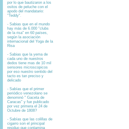
por lo que bautizaron a los
ositos de peluche con el
apodo del mandatario:
"Teddy".
- Sabias que en el mundo
hay más de 6.000 "clubs
de la risa" en 60 países,
según la asociación
internacional del Yoga de la
Risa
- Sabias que la yema de
cada uno de nuestros
dedos tiene mas de 10 mil
sensores microscopicos
por eso nuestro sentido del
tacto es tan preciso y
delicado
- Sabías que el primer
periódico venezolano se
denominó " Gaceta de
Caracas" y fue publicado
por vez primera el 24 de
Octubre de 1808?
-
Sabías que l
as colillas de
cigarro son el principal
residuo que contamina