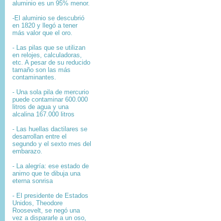
aluminio es un 95% menor.
-El aluminio se descubrió
en 1820 y llegó a tener
más valor que el oro.
- Las pilas que se utilizan
en relojes, calculadoras,
etc. A pesar de su reducido
tamaño son las más
contaminantes.
- Una sola pila de mercurio
puede contaminar 600.000
litros de agua y una
alcalina 167.000 litros
- Las huellas dactilares se
desarrollan entre el
segundo y el sexto mes del
embarazo.
- La alegría: ese estado de
animo que te dibuja una
eterna sonrisa
- El presidente de Estados
Unidos, Theodore
Roosevelt, se negó una
vez a dispararle a un oso,