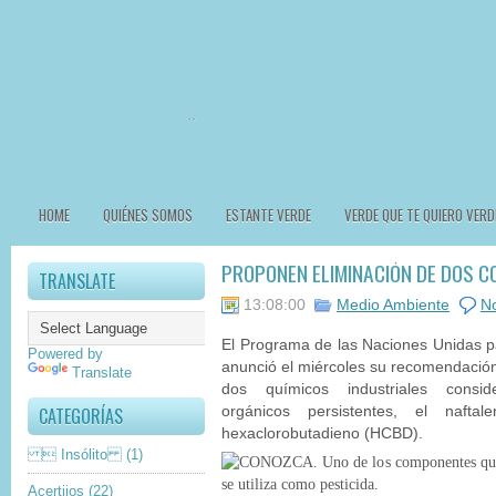
HOME
QUIÉNES SOMOS
ESTANTE VERDE
VERDE QUE TE QUIERO VERD
PROPONEN ELIMINACIÓN DE DOS 
TRANSLATE
13:08:00
Medio Ambiente
N
El Programa de las Naciones Unidas 
Powered by
anunció el miércoles su recomendació
Translate
dos químicos industriales consi
CATEGORÍAS
orgánicos persistentes, el nafta
hexaclorobutadieno (HCBD).
 Insólito
(1)
Acertijos
(22)