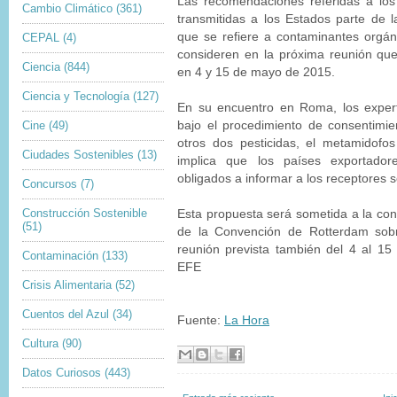
Las recomendaciones referidas a l
Cambio Climático
(361)
transmitidas a los Estados parte de 
que se refiere a contaminantes orgán
CEPAL
(4)
consideren en la próxima reunión qu
Ciencia
(844)
en 4 y 15 de mayo de 2015.
Ciencia y Tecnología
(127)
En su encuentro en Roma, los expert
Cine
(49)
bajo el procedimiento de consentimi
otros dos pesticidas, el metamidofo
Ciudades Sostenibles
(13)
implica que los países exportador
obligados a informar a los receptores s
Concursos
(7)
Construcción Sostenible
Esta propuesta será sometida a la con
(51)
de la Convención de Rotterdam sob
reunión prevista también del 4 al 1
Contaminación
(133)
EFE
Crisis Alimentaria
(52)
Cuentos del Azul
(34)
Fuente:
La Hora
Cultura
(90)
Datos Curiosos
(443)