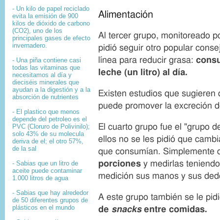
- Un kilo de papel reciclado
Alimentación
evita la emisión de 900
kilos de dióxido de carbono
(CO2), uno de los
Al tercer grupo, monitoreado po
principales gases de efecto
invernadero.
pidió seguir otro popular cons
línea para reducir grasa:
consu
- Una piña contiene casi
todas las vitaminas que
leche (un litro) al d
ía.
necesitamos al día y
dieciséis minerales que
ayudan a la digestión y a la
Existen estudios que sugieren
absorción de nutrientes
puede promover la excreción d
- El plastico que menos
depende del petroleo es el
El cuarto grupo fue el "grupo de
PVC (Cloruro de Polivinilo);
solo 43% de su molecula
ellos no se les pidió que cambi
deriva de el; el otro 57%,
de la sal
que consumían. Simplemente 
porciones
y medirlas teniendo
- Sabias que un litro de
aceite puede contaminar
medición sus manos y sus ded
1.000 litros de agua
- Sabias que hay alrededor
A este grupo también se le pid
de 50 diferentes grupos de
plásticos en el mundo
de
snacks
entre comidas.