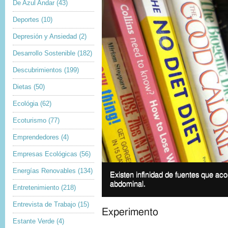
De Azul Andar
(43)
Deportes
(10)
Depresión y Ansiedad
(2)
Desarrollo Sostenible
(182)
Descubrimientos
(199)
Dietas
(50)
Ecológia
(62)
Ecoturismo
(77)
Emprendedores
(4)
Empresas Ecológicas
(56)
I
Energías Renovables
(134)
m
I
Existen infinidad de fuentes que a
a
m
abdominal.
Entretenimiento
(218)
g
a
e
g
Entrevista de Trabajo
(15)
c
e
Experimento
o
c
Estante Verde
(4)
p
a