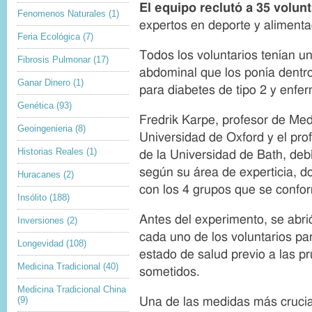
y
p
El equipo reclut
ó
a 35 volunt
Fenomenos Naturales
(1)
r
t
expertos en deporte y alimenta
i
i
Feria Ecológica
(7)
g
o
h
n
Todos los voluntarios tenían un
Fibrosis Pulmonar
(17)
t
abdominal que los ponía dentro
Ganar Dinero
(1)
para diabetes de tipo 2 y enfe
Genética
(93)
Fredrik Karpe, profesor de Med
Geoingenieria
(8)
Universidad de Oxford y el pr
Historias Reales
(1)
de la Universidad de Bath, deb
según su área de experticia, d
Huracanes
(2)
con los 4 grupos que se confo
Insólito
(188)
Antes del experimento, se abrió
Inversiones
(2)
cada uno de los voluntarios pa
Longevidad
(108)
estado de salud previo a las p
Medicina Tradicional
(40)
sometidos.
Medicina Tradicional China
(9)
Una de las medidas más crucial