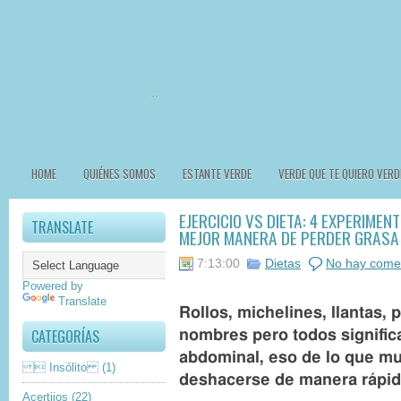
HOME
QUIÉNES SOMOS
ESTANTE VERDE
VERDE QUE TE QUIERO VERD
EJERCICIO VS DIETA: 4 EXPERIMEN
TRANSLATE
MEJOR MANERA DE PERDER GRASA
7:13:00
Dietas
No hay come
Powered by
Translate
Rollos, michelines, llantas,
CATEGORÍAS
nombres pero todos signific
abdominal, eso de lo que m
 Insólito
(1)
deshacerse de manera rápid
Acertijos
(22)