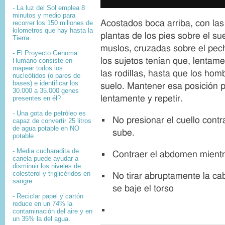
a
m
- La luz del Sol emplea 8
g
a
minutos y medio para
e
g
Acostados boca arriba, con las 
recorrer los 150 millones de
c
e
kilometros que hay hasta la
plantas de los pies sobre el su
o
c
Tierra.
p
a
muslos, cruzadas sobre el pech
y
p
- El
Proyecto Genoma
r
t
los sujetos tenían que, lentamen
Humano
consiste en
i
i
mapear
todos los
las rodillas, hasta que los ho
nucleótidos
(o pares de
g
o
bases) e identificar los
h
n
suelo. Mantener esa posición 
30.000 a 35.000
genes
t
lentamente y repetir.
presentes en él?
- Una gota de petróleo es
No presionar el cuello contr
capaz de convertir 25 litros
de agua potable en NO
sube.
potable
- Media cucharadita de
Contraer el abdomen mientras
canela puede ayudar a
disminuir los niveles de
colesterol y triglicéridos en
No tirar abruptamente la ca
sangre
se baje el torso
- Reciclar papel y cartón
reduce en un 74% la
contaminación del aire y en
un 35% la del agua.