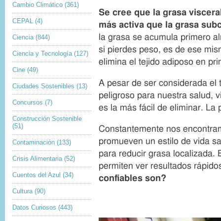
Cambio Climático
(361)
e
Se cree que la grasa viscer
c
CEPAL
(4)
a
más activa que la grasa sub
p
la grasa se acumula primero al
Ciencia
(844)
t
i
si pierdes peso, es de ese mi
Ciencia y Tecnología
(127)
o
elimina el tejido adiposo en pri
n
Cine
(49)
A pesar de ser considerada el 
Ciudades Sostenibles
(13)
peligroso para nuestra salud, vi
Concursos
(7)
es la más fácil de eliminar. L
Construcción Sostenible
(51)
Constantemente nos encontra
promueven un estilo de vida s
Contaminación
(133)
para reducir grasa localizada. 
Crisis Alimentaria
(52)
permiten ver resultados rápido
Cuentos del Azul
(34)
confiables son?
Cultura
(90)
Datos Curiosos
(443)