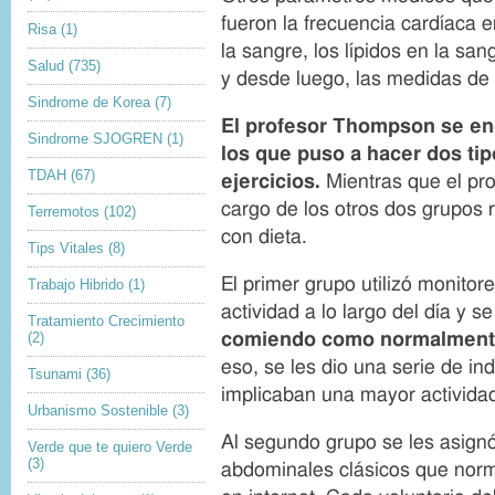
c
e
fueron la frecuencia cardíaca e
o
c
Risa
(1)
p
a
la sangre, los lípidos en la san
y
p
Salud
(735)
r
t
y desde luego, las medidas de l
i
i
Sindrome de Korea
(7)
g
o
El profesor
Thompson
se en
h
n
Sindrome SJOGREN
(1)
t
los que puso a hacer dos ti
TDAH
(67)
ejercicios.
Mientras que el pro
cargo de los otros dos grupos r
Terremotos
(102)
con dieta.
Tips Vitales
(8)
El primer grupo utilizó monitor
Trabajo Hibrido
(1)
actividad a lo largo del día y s
Tratamiento Crecimiento
comiendo como normalmente
(2)
eso, se les dio una serie de in
Tsunami
(36)
implicaban una mayor actividad 
Urbanismo Sostenible
(3)
Al segundo grupo se les asignó
Verde que te quiero Verde
(3)
abdominales clásicos que nor