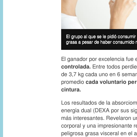
I
m
I
El grupo al que se le pidió consumi
a
m
grasa a pesar de haber consumido m
g
a
e
g
c
e
El ganador por excelencia fue 
o
c
p
a
controlada.
Entre todos perdi
y
p
de 3,7 kg cada uno en 6 sema
r
t
i
i
promedio
cada voluntario per
g
o
cintura.
h
n
t
Los resultados de la absorciom
energía dual (DEXA por sus sig
más interesantes. Revelaron u
corporal y una impresionante r
peligrosa grasa visceral en el