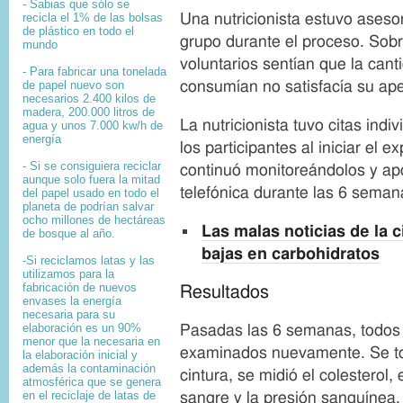
- Sabias que sólo se
recicla el 1% de las bolsas
Una nutricionista estuvo ases
de plástico en todo el
grupo durante el proceso. Sob
mundo
voluntarios sentían que la can
- Para fabricar una tonelada
de papel nuevo son
consumían no satisfacía su apet
necesarios 2.400 kilos de
madera, 200.000 litros de
La nutricionista tuvo citas ind
agua y unos 7.000 kw/h de
energía
los participantes al iniciar el 
- Si se consiguiera reciclar
continuó monitoreándolos y ap
aunque solo fuera la mitad
telefónica durante las 6 seman
del papel usado en todo el
planeta de podrían salvar
ocho millones de hectáreas
Las malas noticias de la c
de bosque al año.
bajas en carbohidratos
-Si reciclamos latas y las
utilizamos para la
fabricación de nuevos
Resultados
envases la energía
necesaria para su
elaboración es un 90%
Pasadas las 6 semanas, todos l
menor que la necesaria en
examinados nuevamente. Se t
la elaboración inicial y
además la contaminación
cintura, se midió el colesterol, 
atmosférica que se genera
en el reciclaje de latas de
sangre y la presión sanguínea.