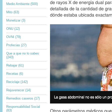
de rayos X de energía dual pa
Medio Ambiente
(500)
detallada de la cantidad de gr
Mito
(63)
dónde estaba ubicada exactam
Monetizar
(3)
ONU
(12)
OVNI
(79)
Profecias
(27)
Que a que no lo sabes
(243)
Rebajar
(61)
Recetas
(6)
Reciclaje
(142)
Rejuvenecer
(14)
I
m
I
La gasa abdominal no es sólo un pr
Remedios caseros
(17)
a
m
g
a
Responsabilidad Social
e
g
(83)
Otros parámetros médicos que 