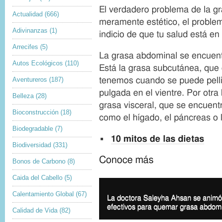
El verdadero problema de la g
Actualidad
(666)
meramente estético, el proble
Adivinanzas
(1)
indicio de que tu salud está en 
Arrecifes
(5)
La grasa abdominal se encuentr
Autos Ecológicos
(110)
Está la grasa subcutánea, que
Aventureros
(187)
tenemos cuando se puede pell
pulgada en el vientre. Por otra
Belleza
(28)
grasa visceral, que se encuent
Bioconstrucción
(18)
como el hígado, el páncreas o l
Biodegradable
(7)
10 mitos de las dietas
Biodiversidad
(331)
Conoce más
Bonos de Carbono
(8)
Caida del Cabello
(5)
Calentamiento Global
(67)
I
La doctora Saleyha Ahsan se animó
m
efectivos para quemar grasa abdomi
Calidad de Vida
(82)
a
g