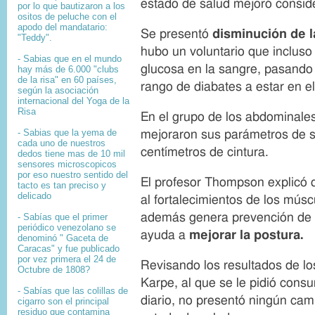
estado de salud mejoró consid
o
por lo que bautizaron a los
p
ositos de peluche con el
y
apodo del mandatario:
Se presentó
disminuci
ón de 
r
"Teddy".
i
hubo un voluntario que incluso 
- Sabias que en el mundo
g
glucosa en la sangre, pasando 
hay más de 6.000 "clubs
h
de la risa" en 60 países,
t
rango de diabates a estar en e
según la asociación
internacional del Yoga de la
Risa
En el grupo de los abdominales
- Sabias que la yema de
mejoraron sus parámetros de s
cada uno de nuestros
centímetros de cintura.
dedos tiene mas de 10 mil
sensores microscopicos
por eso nuestro sentido del
El profesor Thompson explicó q
tacto es tan preciso y
delicado
al fortalecimientos de los músc
además genera prevención de d
- Sabías que el primer
periódico venezolano se
ayuda a
mejorar la postura.
denominó " Gaceta de
Caracas" y fue publicado
por vez primera el 24 de
Revisando los resultados de lo
Octubre de 1808?
Karpe, al que se le pidió cons
-
Sabías que l
as colillas de
diario, no presentó ningún camb
cigarro son el principal
residuo que contamina