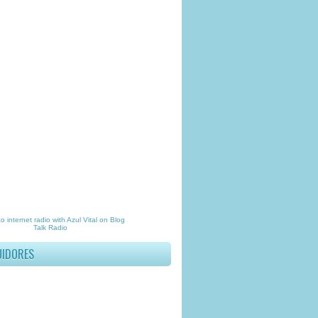
to
internet radio
with
Azul Vital
on Blog
Talk Radio
UIDORES