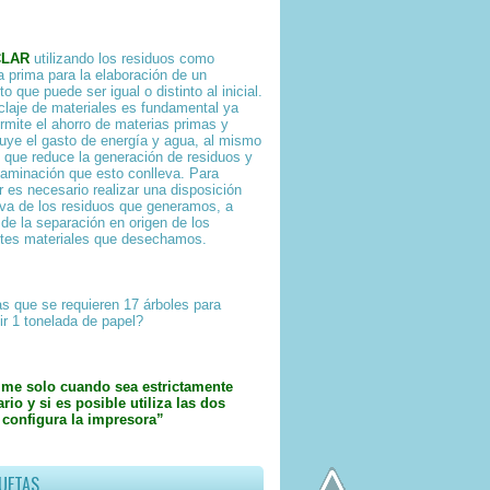
CLAR
utilizando los residuos como
a prima para la elaboración de un
o que puede ser igual o distinto al inicial.
iclaje de materiales es fundamental ya
rmite el ahorro de materias primas y
uye el gasto de energía y agua, al mismo
 que reduce la generación de residuos y
taminación que esto conlleva. Para
ar es necesario realizar una disposición
iva de los residuos que generamos, a
 de la separación en origen de los
ntes materiales que desechamos.
s que se requieren 17 árboles para
ir 1 tonelada de papel?
ime solo cuando sea estrictamente
rio y si es posible utiliza las dos
 configura la impresora”
UETAS