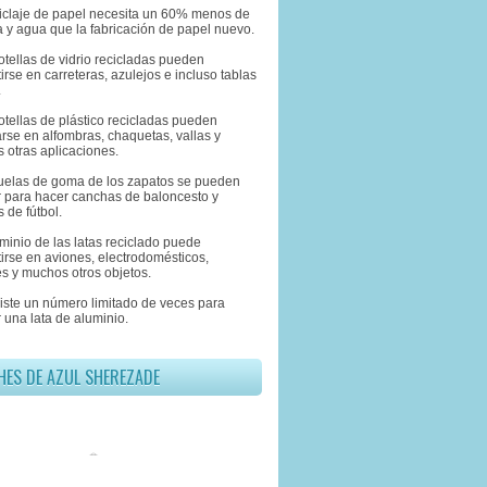
eciclaje de papel necesita un 60% menos de
 y agua que la fabricación de papel nuevo.
otellas de vidrio recicladas pueden
irse en carreteras, azulejos e incluso tablas
.
otellas de plástico recicladas pueden
rse en alfombras, chaquetas, vallas y
 otras aplicaciones.
suelas de goma de los zapatos se pueden
ar para hacer canchas de baloncesto y
 de fútbol.
uminio de las latas reciclado puede
irse en aviones, electrodomésticos,
s y muchos otros objetos.
xiste un número limitado de veces para
r una lata de aluminio.
HES DE AZUL SHEREZADE