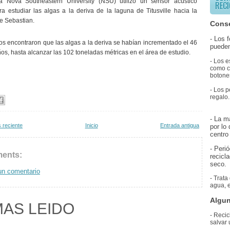
a Nova Southeastern University (NSU) utilizó un sensor acústico
RECI
ra estudiar las algas a la deriva de la laguna de Titusville hacia la
e Sebastian.
Conse
- Los 
cos encontraron que las algas a la deriva se habían incrementado el 46
pueden
os, hasta alcanzar las 102 toneladas métricas en el área de estudio.
- Los e
como co
botones
- Los p
regalo.
- La m
 reciente
Inicio
Entrada antigua
por lo
centro 
- Peri
ents:
recicl
seco.
un comentario
- Trata
agua, e
Algun
MAS LEIDO
- Recic
salvar 