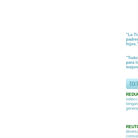
"La Ti
padre
hijos.
"Todos
para l
mejore
TEX
REDU
selecc
tengan
genera
REUTI
divers
consum