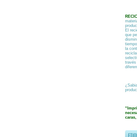
RECI
materi
product
El rec
que pe
dismin
tiempo
la con
recicl
select
través
difere
¿Sabia
produc
“Impr
necesa
caras,
ETIQ