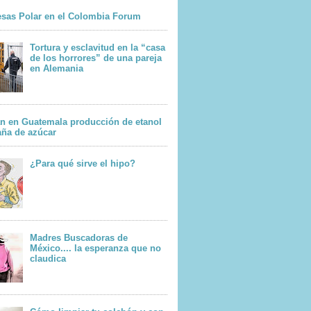
sas Polar en el Colombia Forum
Tortura y esclavitud en la “casa
de los horrores” de una pareja
en Alemania
n en Guatemala producción de etanol
aña de azúcar
¿Para qué sirve el hipo?
Madres Buscadoras de
México.... la esperanza que no
claudica