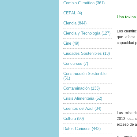
Cambio Climático
(361)
CEPAL
(4)
Una toxina 
Ciencia
(844)
Los científ
Ciencia y Tecnología
(127)
que afecta
capacidad pa
Cine
(49)
Ciudades Sostenibles
(13)
Concursos
(7)
Construcción Sostenible
(51)
Contaminación
(133)
Crisis Alimentaria
(52)
Cuentos del Azul
(34)
Las mister
Cultura
(90)
2012, cuand
exceso de a
Datos Curiosos
(443)