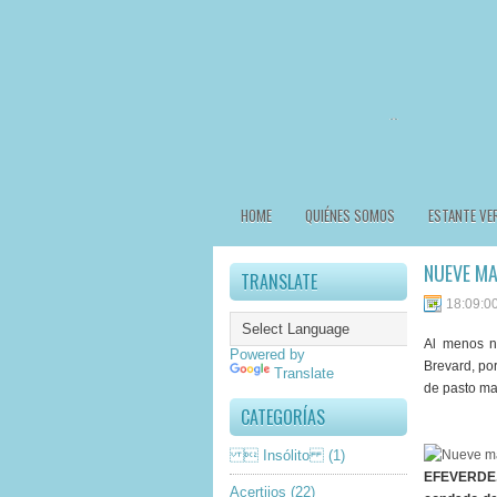
HOME
QUIÉNES SOMOS
ESTANTE VE
NUEVE MA
TRANSLATE
18:09:0
Al menos n
Powered by
Brevard, por
Translate
de pasto ma
CATEGORÍAS
 Insólito
(1)
EFEVERDE.-
Acertijos
(22)