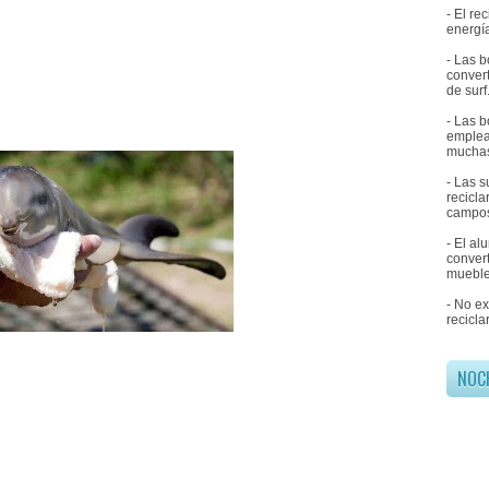
- El r
energía
- Las b
convert
de surf
- Las b
emplea
muchas
- Las 
recicl
campos
- El al
convert
mueble
- No e
recicla
NOC