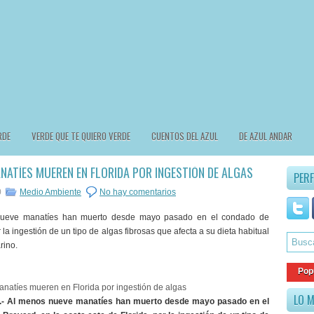
RDE
VERDE QUE TE QUIERO VERDE
CUENTOS DEL AZUL
DE AZUL ANDAR
NATÍES MUEREN EN FLORIDA POR INGESTIÓN DE ALGAS
PERF
0
Medio Ambiente
No hay comentarios
ueve manatíes han muerto desde mayo pasado en el condado de
 la ingestión de un tipo de algas fibrosas que afecta a su dieta habitual
rino.
Pop
LO M
 Al menos nueve manatíes han muerto desde mayo pasado en el