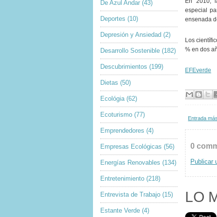
En 2010, l
De Azul Andar
(43)
especial pa
Deportes
(10)
ensenada d
Depresión y Ansiedad
(2)
Los científi
% en dos añ
Desarrollo Sostenible
(182)
Descubrimientos
(199)
EFEverde
Dietas
(50)
Ecológia
(62)
Ecoturismo
(77)
Entrada más
Emprendedores
(4)
0 comm
Empresas Ecológicas
(56)
Publicar 
Energías Renovables
(134)
Entretenimiento
(218)
LO 
Entrevista de Trabajo
(15)
Estante Verde
(4)