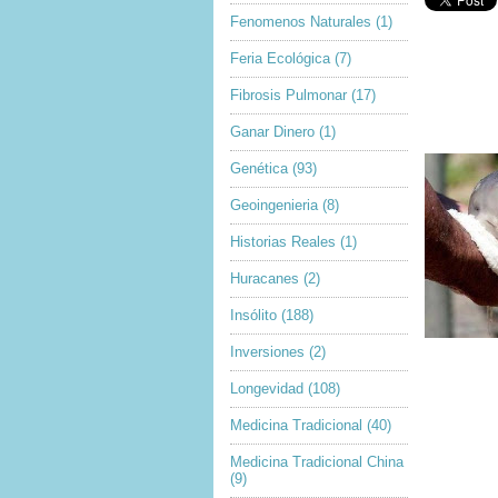
Fenomenos Naturales
(1)
Feria Ecológica
(7)
Fibrosis Pulmonar
(17)
Ganar Dinero
(1)
Genética
(93)
Geoingenieria
(8)
Historias Reales
(1)
Huracanes
(2)
Insólito
(188)
Inversiones
(2)
Longevidad
(108)
Medicina Tradicional
(40)
Medicina Tradicional China
(9)