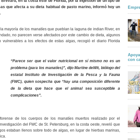
Brevard, en la costa este de Florida, por la ingestión de un tipo de
sas que afecta a su dieta habitual de pasto marino, informó hoy un
Empre
.
la mayoría de los manatíes que pueblan la laguna de indian River, en
ondado, no parecen verse afectados por este cambio de dieta, algunos
 vulnerables a los efectos de estas algas, recogió el diario Florida
Apoya
con c
“Parece ser que el valor nutricional en sí mismo no es un
problema (para los manatíes)”, dijo Martine deWit, biólogo del
estatal Instituto de Investigación de la Pesca y la Fauna
(FWC), quien sospecha que “hay una composición diferente
de la dieta que hace que el animal sea susceptible a
complicaciones”.
 forense de los cuerpos de los manatíes muertos realizado por el
 Investigación del FWC de St. Petersburg, en la costa oeste, reveló que
os estaban llenos sobre todo de algas, en lugar de hierbas marinas,
ica.