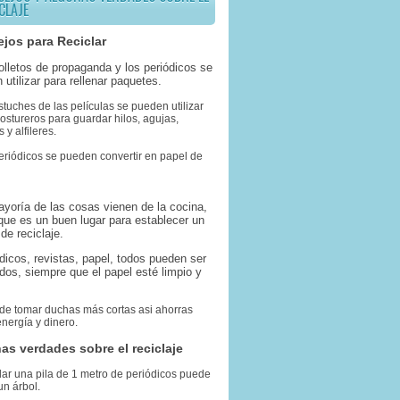
CLAJE
jos para Reciclar
folletos de propaganda y los periódicos se
 utilizar para rellenar paquetes.
stuches de las películas se pueden utilizar
stureros para guardar hilos, agujas,
 y alfileres.
eriódicos se pueden convertir en papel de
ayoría de las cosas vienen de la cocina,
 que es un buen lugar para establecer un
de reciclaje.
ódicos, revistas, papel, todos pueden ser
ados, siempre que el papel esté limpio y
 de tomar duchas más cortas asi ahorras
nergía y dinero.
as verdades sobre el reciclaje
lar una pila de 1 metro de periódicos puede
un árbol.