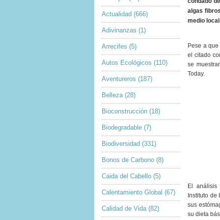
condado de 
algas fibro
Actualidad
(666)
medio local
Adivinanzas
(1)
Pese a que 
Arrecifes
(5)
el citado c
Autos Ecológicos
(110)
se muestran
Today.
Aventureros
(187)
Belleza
(28)
Bioconstrucción
(18)
Biodegradable
(7)
Biodiversidad
(331)
Bonos de Carbono
(8)
Caida del Cabello
(5)
El análisis
Calentamiento Global
(67)
Instituto de
sus estómag
Calidad de Vida
(82)
su dieta bás