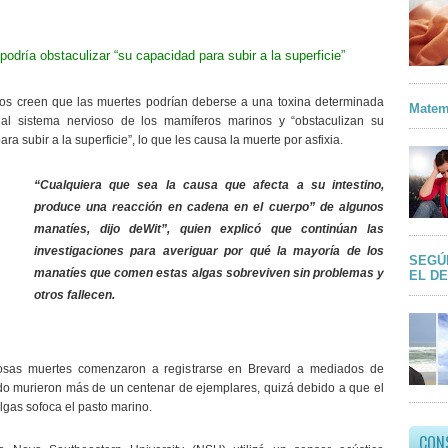
podría obstaculizar “su capacidad para subir a la superficie”
icos creen que las muertes podrían deberse a una toxina determinada
Matem
 al sistema nervioso de los mamíferos marinos y “obstaculizan su
ra subir a la superficie”, lo que les causa la muerte por asfixia.
“Cualquiera que sea la causa que afecta a su intestino,
produce una reacción en cadena en el cuerpo” de algunos
manatíes, dijo deWit”, quien explicó que continúan las
investigaciones para averiguar por qué la mayoría de los
SEGÚ
manatíes que comen estas algas sobreviven sin problemas y
EL D
otros fallecen.
iosas muertes comenzaron a registrarse en Brevard a mediados de
o murieron más de un centenar de ejemplares, quizá debido a que el
lgas sofoca el pasto marino.
CON