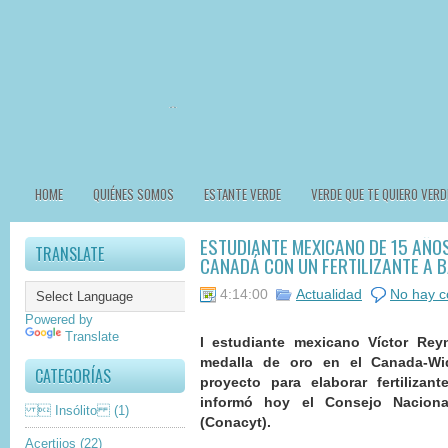
HOME
QUIÉNES SOMOS
ESTANTE VERDE
VERDE QUE TE QUIERO VERD
ESTUDIANTE MEXICANO DE 15 AÑO
TRANSLATE
CANADÁ CON UN FERTILIZANTE A B
4:14:00
Actualidad
No hay c
Powered by
Translate
l estudiante mexicano Víctor Re
medalla de oro en el Canada-Wi
CATEGORÍAS
proyecto para elaborar fertiliza
informó hoy el Consejo Naciona
 Insólito
(1)
(Conacyt).
Acertijos
(22)