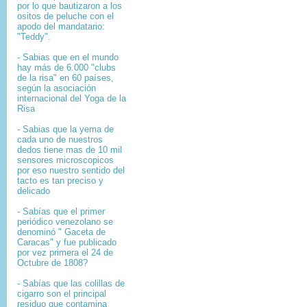
por lo que bautizaron a los
ositos de peluche con el
apodo del mandatario:
"Teddy".
- Sabias que en el mundo
hay más de 6.000 "clubs
de la risa" en 60 países,
según la asociación
internacional del Yoga de la
Risa
- Sabias que la yema de
cada uno de nuestros
dedos tiene mas de 10 mil
sensores microscopicos
por eso nuestro sentido del
tacto es tan preciso y
delicado
- Sabías que el primer
periódico venezolano se
denominó " Gaceta de
Caracas" y fue publicado
por vez primera el 24 de
Octubre de 1808?
-
Sabías que l
as colillas de
cigarro son el principal
residuo que contamina