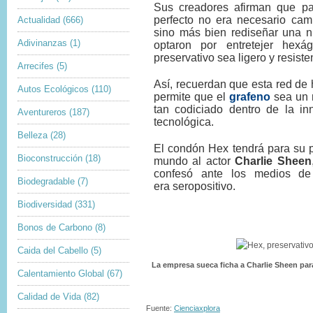
Sus creadores afirman que pa
perfecto no era necesario cambi
Actualidad
(666)
sino más bien rediseñar una nu
Adivinanzas
(1)
optaron por entretejer hex
preservativo sea ligero y resist
Arrecifes
(5)
Así, recuerdan que esta red de
Autos Ecológicos
(110)
permite que el
grafeno
sea un m
tan codiciado dentro de la inn
Aventureros
(187)
tecnológica.
Belleza
(28)
El condón Hex tendrá para su 
Bioconstrucción
(18)
mundo al actor
Charlie Sheen
confesó ante los medios de
Biodegradable
(7)
era seropositivo.
Biodiversidad
(331)
Bonos de Carbono
(8)
Caida del Cabello
(5)
La empresa sueca ficha a Charlie Sheen par
Calentamiento Global
(67)
Calidad de Vida
(82)
Fuente:
Cienciaxplora