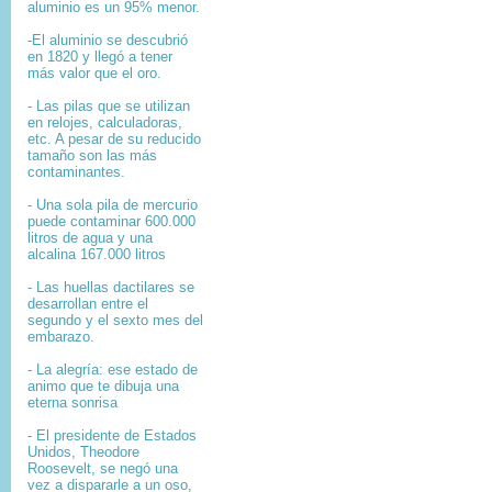
aluminio es un 95% menor.
-El aluminio se descubrió
en 1820 y llegó a tener
más valor que el oro.
- Las pilas que se utilizan
en relojes, calculadoras,
etc. A pesar de su reducido
tamaño son las más
contaminantes.
- Una sola pila de mercurio
puede contaminar 600.000
litros de agua y una
alcalina 167.000 litros
- Las huellas dactilares se
desarrollan entre el
segundo y el sexto mes del
embarazo.
- La alegría: ese estado de
animo que te dibuja una
eterna sonrisa
- El presidente de Estados
Unidos, Theodore
Roosevelt, se negó una
vez a dispararle a un oso,