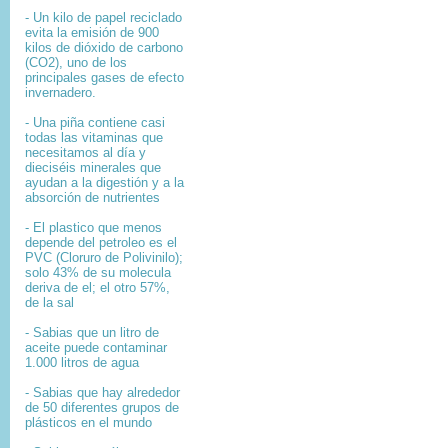
- Un kilo de papel reciclado
evita la emisión de 900
kilos de dióxido de carbono
(CO2), uno de los
principales gases de efecto
invernadero.
- Una piña contiene casi
todas las vitaminas que
necesitamos al día y
dieciséis minerales que
ayudan a la digestión y a la
absorción de nutrientes
- El plastico que menos
depende del petroleo es el
PVC (Cloruro de Polivinilo);
solo 43% de su molecula
deriva de el; el otro 57%,
de la sal
- Sabias que un litro de
aceite puede contaminar
1.000 litros de agua
- Sabias que hay alrededor
de 50 diferentes grupos de
plásticos en el mundo