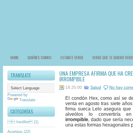
HOME
QUIÉNES SOMOS
ESTANTE VERDE
VERDE QUE TE QUIERO VERD
UNA EMPRESA AFIRMA QUE HA CR
TRANSLATE
IRROMPIBLE
18:25:00
Salud
No hay come
Powered by
El condón Hex, como así se de
Translate
venta en agosto tras siete años
firma sueca Lelo asegura que 
CATEGORÍAS
alveólos lo convertiría
irrompible
, dado que sería nec
 Insólito
(1)
una estas formas hexagonales p
Acertijos
(22)