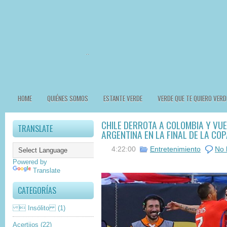
HOME
QUIÉNES SOMOS
ESTANTE VERDE
VERDE QUE TE QUIERO VERD
CHILE DERROTA A COLOMBIA Y VU
TRANSLATE
ARGENTINA EN LA FINAL DE LA CO
4:22:00
Entretenimiento
No 
Powered by
Translate
CATEGORÍAS
 Insólito
(1)
Acertijos
(22)