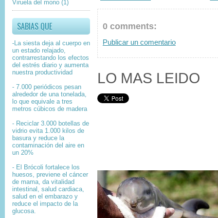
Viruela del mono
(1)
SABIAS QUE
0 comments:
Publicar un comentario
-La siesta deja al cuerpo en
un estado relajado,
contrarrestando los efectos
del estrés diario y aumenta
nuestra productividad
LO MAS LEIDO
- 7.000 periódicos pesan
alrededor de una tonelada,
lo que equivale a tres
metros cúbicos de madera
- Reciclar 3.000 botellas de
vidrio evita 1.000 kilos de
basura y reduce la
contaminación del aire en
un 20%
- El Brócoli fortalece los
huesos, previene el cáncer
de mama, da vitalidad
intestinal, salud cardiaca,
salud en el embarazo y
reduce el impacto de la
glucosa.