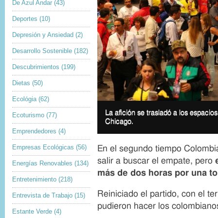
De Azul Andar
(43)
Deportes
(10)
Depresión y Ansiedad
(2)
Desarrollo Sostenible
(182)
Descubrimientos
(199)
Dietas
(50)
Ecológia
(62)
I
m
I
La afición se trasladó a los espacio
Ecoturismo
(77)
a
m
Chicago.
g
a
Emprendedores
(4)
e
g
c
e
Empresas Ecológicas
(56)
En el segundo tiempo Colombia 
o
c
p
a
salir a buscar el empate, pero
Energías Renovables
(134)
y
p
más de dos horas por una to
r
t
Entretenimiento
(218)
i
i
g
o
Reiniciado el partido, con el t
Entrevista de Trabajo
(15)
h
n
pudieron hacer los colombianos 
t
Estante Verde
(4)