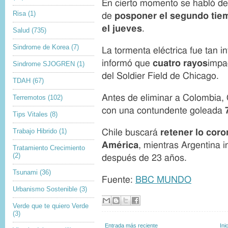
En cierto momento se habló de 
o
c
Risa
(1)
p
a
de
posponer el segundo tie
y
p
el jueves
.
Salud
(735)
r
t
i
i
Sindrome de Korea
(7)
g
o
La tormenta eléctrica fue tan 
h
n
informó que
cuatro rayos
impa
t
Sindrome SJOGREN
(1)
del Soldier Field de Chicago.
TDAH
(67)
Antes de eliminar a Colombia,
Terremotos
(102)
con una contundente goleada
7
Tips Vitales
(8)
Trabajo Hibrido
(1)
Chile buscará
retener lo cor
América
, mientras Argentina i
Tratamiento Crecimiento
(2)
después de 23 años.
Tsunami
(36)
Fuente:
BBC MUNDO
Urbanismo Sostenible
(3)
Verde que te quiero Verde
(3)
Entrada más reciente
Ini