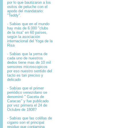
por lo que bautizaron a los
ositos de peluche con el
apodo del mandatario:
"Teddy".
- Sabias que en el mundo
hay más de 6.000 "clubs
de la risa" en 60 países,
según la asociación
internacional del Yoga de la
Risa
- Sabias que la yema de
cada uno de nuestros
dedos tiene mas de 10 mil
sensores microscopicos
por eso nuestro sentido del
tacto es tan preciso y
delicado
- Sabías que el primer
periódico venezolano se
denominó " Gaceta de
Caracas" y fue publicado
por vez primera el 24 de
Octubre de 1808?
-
Sabías que l
as colillas de
cigarro son el principal
residuo que contamina