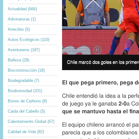
Actualidad
(666)
Adivinanzas
(1)
Arrecifes
(5)
Autos Ecológicos
(110)
Aventureros
(187)
I
Belleza
(28)
m
I
Chile marcó dos goles en los primer
a
m
Bioconstrucción
(18)
g
a
e
g
Biodegradable
(7)
c
El que pega primero, pega d
e
o
c
Biodiversidad
(331)
p
a
Chile entendió la idea a la per
y
p
Bonos de Carbono
(8)
r
t
de juego ya le ganaba
2-0
a Co
i
i
que se mantuvo hasta el fina
Caida del Cabello
(5)
g
o
h
n
Calentamiento Global
(67)
t
El equipo chileno arrancó el pa
Calidad de Vida
(82)
parecía que a los colombianos 