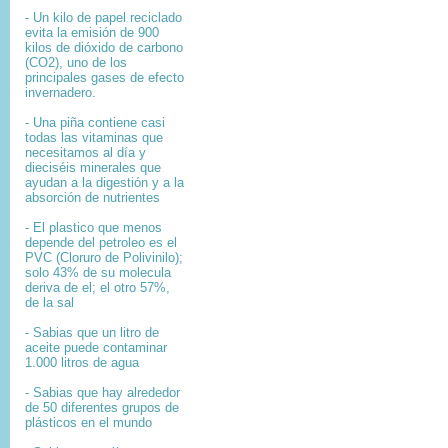
- Un kilo de papel reciclado
evita la emisión de 900
kilos de dióxido de carbono
(CO2), uno de los
principales gases de efecto
invernadero.
- Una piña contiene casi
todas las vitaminas que
necesitamos al día y
dieciséis minerales que
ayudan a la digestión y a la
absorción de nutrientes
- El plastico que menos
depende del petroleo es el
PVC (Cloruro de Polivinilo);
solo 43% de su molecula
deriva de el; el otro 57%,
de la sal
- Sabias que un litro de
aceite puede contaminar
1.000 litros de agua
- Sabias que hay alrededor
de 50 diferentes grupos de
plásticos en el mundo