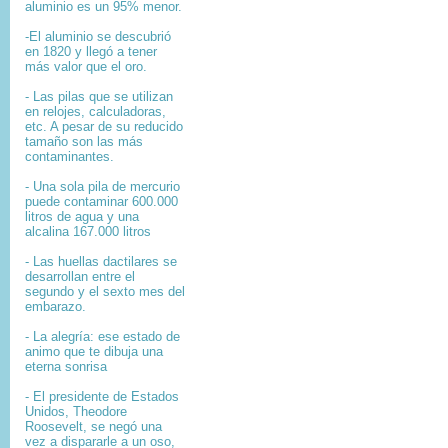
aluminio es un 95% menor.
-El aluminio se descubrió
en 1820 y llegó a tener
más valor que el oro.
- Las pilas que se utilizan
en relojes, calculadoras,
etc. A pesar de su reducido
tamaño son las más
contaminantes.
- Una sola pila de mercurio
puede contaminar 600.000
litros de agua y una
alcalina 167.000 litros
- Las huellas dactilares se
desarrollan entre el
segundo y el sexto mes del
embarazo.
- La alegría: ese estado de
animo que te dibuja una
eterna sonrisa
- El presidente de Estados
Unidos, Theodore
Roosevelt, se negó una
vez a dispararle a un oso,