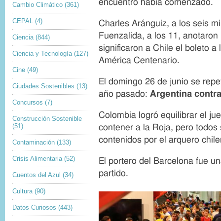
encuentro había comenzado.
Cambio Climático
(361)
CEPAL
(4)
Charles Aránguiz, a los seis m
Fuenzalida, a los 11, anotaron 
Ciencia
(844)
significaron a Chile el boleto a 
Ciencia y Tecnología
(127)
América Centenario.
Cine
(49)
El domingo 26 de junio se repeti
Ciudades Sostenibles
(13)
año pasado:
Argentina contra
Concursos
(7)
Colombia logró equilibrar el ju
Construcción Sostenible
(51)
contener a la Roja, pero todos
contenidos por el arquero chil
Contaminación
(133)
Crisis Alimentaria
(52)
El portero del Barcelona fue un
partido.
Cuentos del Azul
(34)
Cultura
(90)
Datos Curiosos
(443)