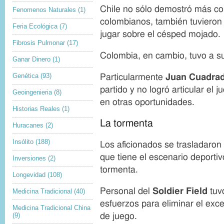
Chile no sólo demostró más co
Fenomenos Naturales
(1)
colombianos, también tuvieron 
Feria Ecológica
(7)
jugar sobre el césped mojado.
Fibrosis Pulmonar
(17)
Colombia, en cambio, tuvo a s
Ganar Dinero
(1)
Genética
(93)
Particularmente
Juan Cuadra
partido y no logró articular el
Geoingenieria
(8)
en otras oportunidades.
Historias Reales
(1)
La tormenta
Huracanes
(2)
Insólito
(188)
Los aficionados se trasladaron
que tiene el escenario deportiv
Inversiones
(2)
tormenta.
Longevidad
(108)
Personal del
Soldier Field
tuv
Medicina Tradicional
(40)
esfuerzos para eliminar el exc
Medicina Tradicional China
(9)
de juego.