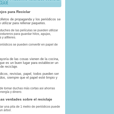
CLAJE
jos para Reciclar
folletos de propaganda y los periódicos se
 utilizar para rellenar paquetes.
stuches de las películas se pueden utilizar
stureros para guardar hilos, agujas,
 y alfileres.
eriódicos se pueden convertir en papel de
ayoría de las cosas vienen de la cocina,
 que es un buen lugar para establecer un
de reciclaje.
ódicos, revistas, papel, todos pueden ser
ados, siempre que el papel esté limpio y
 de tomar duchas más cortas asi ahorras
nergía y dinero.
as verdades sobre el reciclaje
lar una pila de 1 metro de periódicos puede
un árbol.