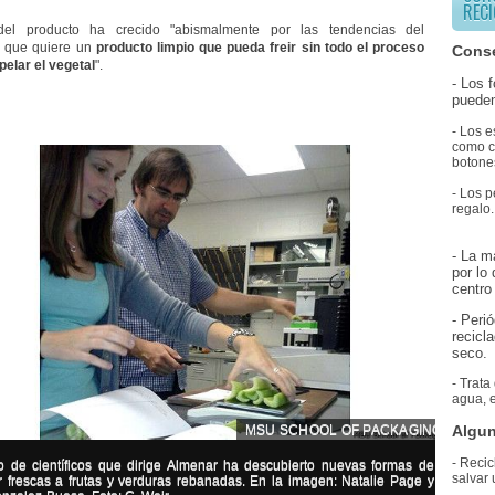
RECI
el producto ha crecido "abismalmente por las tendencias del
, que quiere un
producto limpio que pueda freir sin todo el proceso
Conse
pelar el vegetal
".
- Los 
pueden
- Los e
como co
botones
- Los p
regalo.
- La m
por lo
centro 
- Peri
recicl
seco.
- Trata
agua, e
Algun
MSU SCHOOL OF PACKAGING
- Recic
o de científicos que dirige Almenar ha descubierto nuevas formas de
salvar 
 frescas a frutas y verduras rebanadas. En la imagen: Natalie Page y