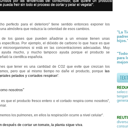
Unidos por las tendencias del consumidor, que quiere un producto
e pueda freir sin todo el proceso de cortar y pelar el vegetal".
ho perfecto para el deterioro" tiene sentido entonces exponer los
 una atmósfera que reduzca la celeridad de esos cambios.
"La Ti
padre
 de los gases que pueden añadirse a un envase tienen unas
hijos.
 específicas. Por ejemplo, el dióxido de carbono lo que hace es que
r microorganismos si está en las concentraciones adecuadas. Muy
o ayuda mucho, y mucho tampoco ayuda porque el producto se
"Todos
eñaló la científica española.
para l
mejore
enes que tener es una cantidad de CO2 que evite que crezcan los
ismos, pero que al mismo tiempo no dañe el producto, porque
las
getales pelados y cortados respiran
".
TEX
REDU
como nosotros"
selecc
tengan
genera
 es que el producto fresco entero o el cortado respira como nosotros",
enar.
nemos los pulmones, en ellos la respiración ocurre a nivel celular".
REUTI
divers
n después de cortar un tomate, la planta sigue viva
.
consum