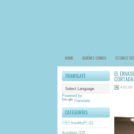
HOME
QUIÉNES SOMOS
ESTANTE VE
EL ENVAS
TRANSLATE
CORTADA
4:02:00
Powered by
Translate
CATEGORÍAS
 Insólito
(1)
Acertijos
(22)