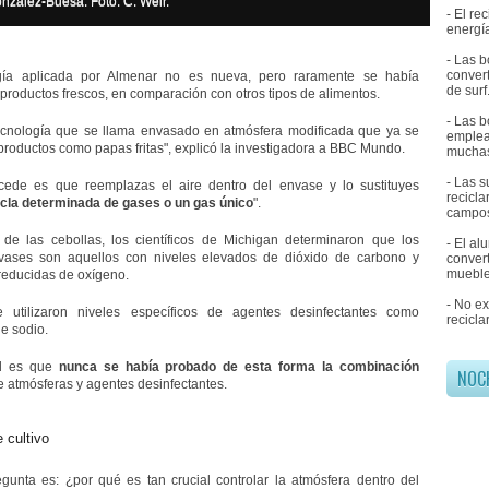
nzalez-Buesa. Foto: C. Weir.
- El r
energía
- Las b
convert
gía aplicada por Almenar no es nueva, pero raramente se había
de surf
 productos frescos, en comparación con otros tipos de alimentos.
- Las b
cnología que se llama envasado en atmósfera modificada que ya se
emplea
 productos como papas fritas", explicó la investigadora a BBC Mundo.
muchas
- Las 
cede es que reemplazas el aire dentro del envase y lo sustituyes
recicl
cla determinada de gases o un gas único
".
campos
de las cebollas, los científicos de Michigan determinaron que los
- El al
vases son aquellos con niveles elevados de dióxido de carbono y
convert
mueble
reducidas de oxígeno.
- No e
 utilizaron niveles específicos de agentes desinfectantes como
recicla
de sodio.
d es que
nunca se había probado de esta forma la combinación
NOC
e atmósferas y agentes desinfectantes.
 cultivo
gunta es: ¿por qué es tan crucial controlar la atmósfera dentro del