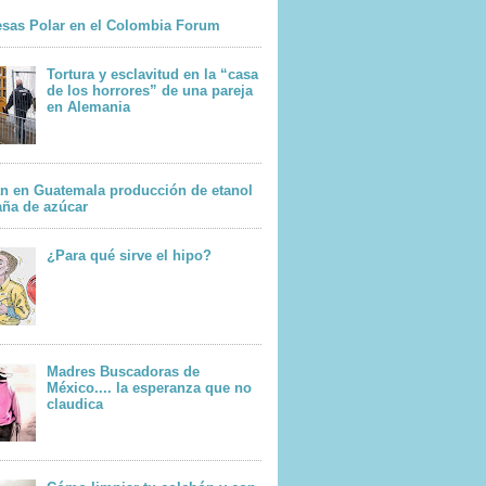
sas Polar en el Colombia Forum
Tortura y esclavitud en la “casa
de los horrores” de una pareja
en Alemania
n en Guatemala producción de etanol
aña de azúcar
¿Para qué sirve el hipo?
Madres Buscadoras de
México.... la esperanza que no
claudica