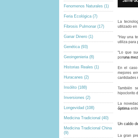
Jaime Go
g
a
Fenomenos Naturales
(1)
e
g
c
e
Feria Ecológica
(7)
o
c
p
La tecnolo
a
Fibrosis Pulmonar
(17)
y
utilizado en
p
r
t
Ganar Dinero
(1)
i
i
"Hay una te
g
o
utiliza para
h
n
Genética
(93)
t
"Lo que su
Geoingenieria
(8)
por
una mez
Historias Reales
(1)
En el caso 
mejores en
Huracanes
(2)
cantidades 
Insólito
(188)
También se
hipoclorito 
Inversiones
(2)
La noveda
Longevidad
(108)
óptima
entr
Medicina Tradicional
(40)
Un caldo de
Medicina Tradicional China
(9)
La gran pre