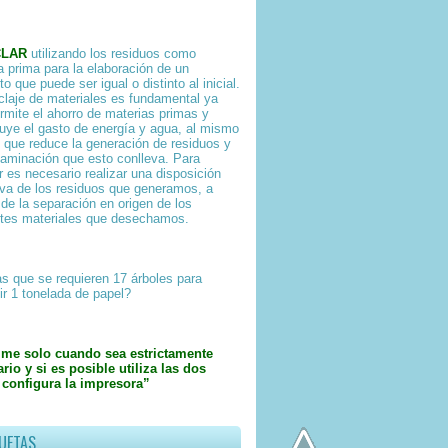
CLAR
utilizando los residuos como
a prima para la elaboración de un
o que puede ser igual o distinto al inicial.
iclaje de materiales es fundamental ya
rmite el ahorro de materias primas y
uye el gasto de energía y agua, al mismo
 que reduce la generación de residuos y
taminación que esto conlleva. Para
ar es necesario realizar una disposición
iva de los residuos que generamos, a
 de la separación en origen de los
ntes materiales que desechamos.
s que se requieren 17 árboles para
ir 1 tonelada de papel?
ime solo cuando sea estrictamente
rio y si es posible utiliza las dos
 configura la impresora”
UETAS