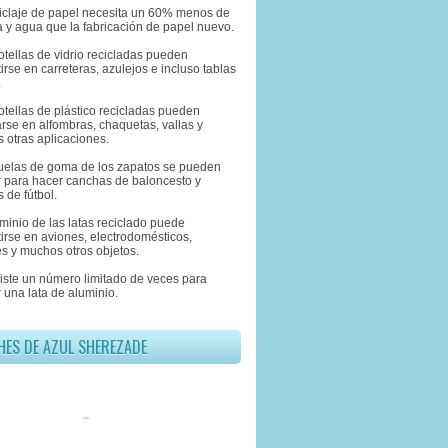
eciclaje de papel necesita un 60% menos de
 y agua que la fabricación de papel nuevo.
otellas de vidrio recicladas pueden
irse en carreteras, azulejos e incluso tablas
.
otellas de plástico recicladas pueden
rse en alfombras, chaquetas, vallas y
 otras aplicaciones.
suelas de goma de los zapatos se pueden
ar para hacer canchas de baloncesto y
 de fútbol.
uminio de las latas reciclado puede
irse en aviones, electrodomésticos,
s y muchos otros objetos.
xiste un número limitado de veces para
r una lata de aluminio.
HES DE AZUL SHEREZADE