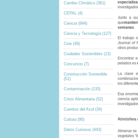
especializ
Cambio Climático
(361)
investigador
CEPAL
(4)
Junto a su
que
mantie
Ciencia
(844)
semanas
.
Ciencia y Tecnología
(127)
El trabajo 
Journal of 
Cine
(49)
otros produc
Ciudades Sostenibles
(13)
Encontrar e
pelados es
Concursos
(7)
La clave 
Construcción Sostenible
(51)
combinacion
los diferent
Contaminación
(133)
Esa enorme 
Crisis Alimentaria
(52)
ciencia apl
investigado
Cuentos del Azul
(34)
Atmósfera 
Cultura
(90)
Datos Curiosos
(443)
Almenar se 
vegetales "