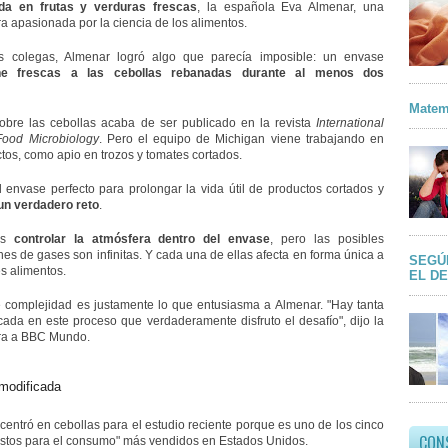
ada en frutas y verduras frescas
, la española Eva Almenar, una
a apasionada por la ciencia de los alimentos.
s colegas, Almenar logró algo que parecía imposible: un envase
ne frescas a las cebollas rebanadas durante al menos dos
Matem
sobre las cebollas acaba de ser publicado en la revista
International
Food Microbiology
. Pero el equipo de Michigan viene trabajando en
tos, como apio en trozos y tomates cortados.
l envase perfecto para prolongar la vida útil de productos cortados y
un verdadero reto
.
es
controlar la atmósfera dentro del envase
, pero las posibles
es de gases son infinitas. Y cada una de ellas afecta en forma única a
SEGÚ
es alimentos.
EL D
complejidad es justamente lo que entusiasma a Almenar. "Hay tanta
icada en este proceso que verdaderamente disfruto el desafío", dijo la
ra a BBC Mundo.
modificada
centró en cebollas para el estudio reciente porque es uno de los cinco
CON
listos para el consumo" más vendidos en Estados Unidos.