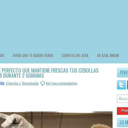
RDE
VERDE QUE TE QUIERO VERDE
CUENTOS DEL AZUL
DE AZUL ANDAR
E PERFECTO QUE MANTIENE FRESCAS TUS CEBOLLAS
PERF
S DURANTE 2 SEMANAS
Ciencia y Tecnología
No hay comentarios
Pop
LO M