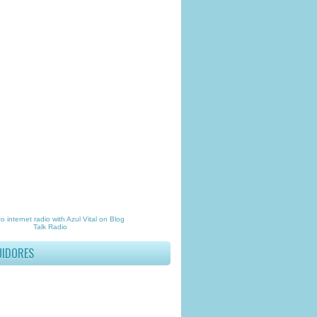
to
internet radio
with
Azul Vital
on Blog
Talk Radio
UIDORES