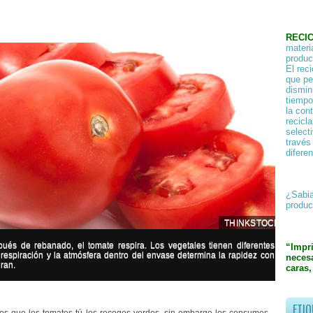
RECI
materi
product
El rec
que pe
dismin
tiempo
la con
recicl
select
través
difere
¿Sabia
produc
THINKSTOCK
ués de rebanado, el tomate respira. Los vegetales tienen diferentes
“Impr
 respiración y la atmósfera dentro del envase determina la rapidez con
necesa
ran.
caras,
ETIQ