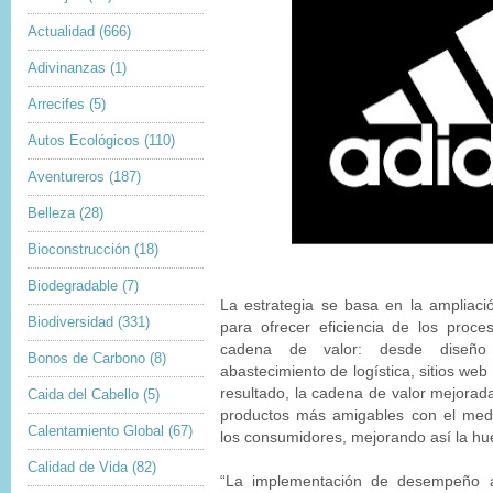
Actualidad
(666)
Adivinanzas
(1)
Arrecifes
(5)
Autos Ecológicos
(110)
Aventureros
(187)
Belleza
(28)
Bioconstrucción
(18)
Biodegradable
(7)
La estrategia se basa en la ampliaci
Biodiversidad
(331)
para ofrecer eficiencia de los proc
cadena de valor: desde diseño 
Bonos de Carbono
(8)
abastecimiento de logística, sitios we
resultado, la cadena de valor mejorad
Caida del Cabello
(5)
productos más amigables con el medi
Calentamiento Global
(67)
los consumidores, mejorando así la hue
Calidad de Vida
(82)
“La implementación de desempeño a