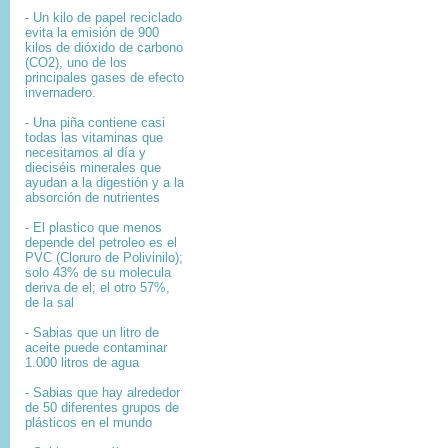
- Un kilo de papel reciclado
evita la emisión de 900
kilos de dióxido de carbono
(CO2), uno de los
principales gases de efecto
invernadero.
- Una piña contiene casi
todas las vitaminas que
necesitamos al día y
dieciséis minerales que
ayudan a la digestión y a la
absorción de nutrientes
- El plastico que menos
depende del petroleo es el
PVC (Cloruro de Polivinilo);
solo 43% de su molecula
deriva de el; el otro 57%,
de la sal
- Sabias que un litro de
aceite puede contaminar
1.000 litros de agua
- Sabias que hay alrededor
de 50 diferentes grupos de
plásticos en el mundo