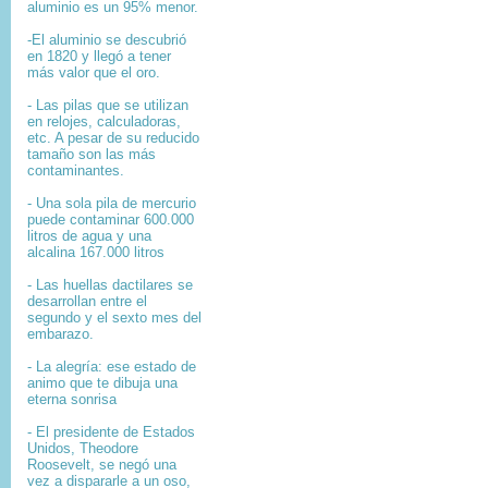
aluminio es un 95% menor.
-El aluminio se descubrió
en 1820 y llegó a tener
más valor que el oro.
- Las pilas que se utilizan
en relojes, calculadoras,
etc. A pesar de su reducido
tamaño son las más
contaminantes.
- Una sola pila de mercurio
puede contaminar 600.000
litros de agua y una
alcalina 167.000 litros
- Las huellas dactilares se
desarrollan entre el
segundo y el sexto mes del
embarazo.
- La alegría: ese estado de
animo que te dibuja una
eterna sonrisa
- El presidente de Estados
Unidos, Theodore
Roosevelt, se negó una
vez a dispararle a un oso,