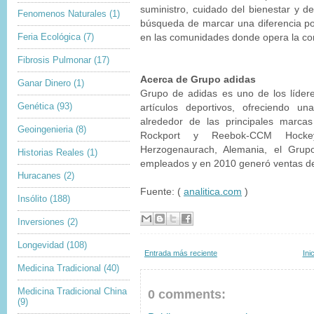
suministro, cuidado del bienestar y de
Fenomenos Naturales
(1)
búsqueda de marcar una diferencia pos
Feria Ecológica
(7)
en las comunidades donde opera la c
Fibrosis Pulmonar
(17)
Acerca de Grupo adidas
Ganar Dinero
(1)
Grupo de adidas es uno de los lídere
Genética
(93)
artículos deportivos, ofreciendo 
alrededor de las principales marca
Geoingenieria
(8)
Rockport y Reebok-CCM Hocke
Herzogenaurach, Alemania, el Gru
Historias Reales
(1)
empleados y en 2010 generó ventas de 
Huracanes
(2)
Fuente: (
analitica.com
)
Insólito
(188)
Inversiones
(2)
Longevidad
(108)
Entrada más reciente
Ini
Medicina Tradicional
(40)
Medicina Tradicional China
0 comments:
(9)