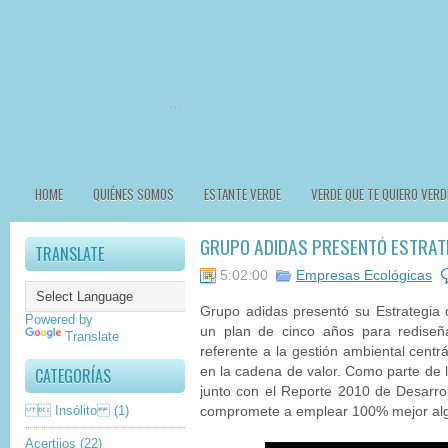
HOME
QUIÉNES SOMOS
ESTANTE VERDE
VERDE QUE TE QUIERO VERD
GRUPO ADIDAS PRESENTÓ ESTRATE
TRANSLATE
5:02:00
Empresas Ecológicas
Grupo adidas presentó su Estrategia
Powered by
un plan de cinco años para rediseñ
Translate
referente a la gestión ambiental centr
CATEGORÍAS
en la cadena de valor. Como parte de l
junto con el Reporte 2010 de Desarro
 Insólito
(1)
compromete a emplear 100% mejor al
Acertijos
(22)