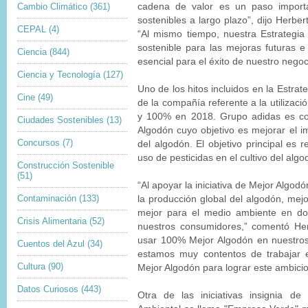
Cambio Climático
(361)
cadena de valor es un paso importa
sostenibles a largo plazo”, dijo Herbe
CEPAL
(4)
“Al mismo tiempo, nuestra Estrategia
sostenible para las mejoras futuras e
Ciencia
(844)
esencial para el éxito de nuestro negoc
Ciencia y Tecnología
(127)
Uno de los hitos incluidos en la Estra
Cine
(49)
de la compañía referente a la utiliza
y 100% en 2018. Grupo adidas es cof
Ciudades Sostenibles
(13)
Algodón cuyo objetivo es mejorar el im
Concursos
(7)
del algodón. El objetivo principal es 
uso de pesticidas en el cultivo del algo
Construcción Sostenible
(51)
“Al apoyar la iniciativa de Mejor Algod
Contaminación
(133)
la producción global del algodón, mejo
mejor para el medio ambiente en do
Crisis Alimentaria
(52)
nuestros consumidores,” comentó Her
usar 100% Mejor Algodón en nuestros
Cuentos del Azul
(34)
estamos muy contentos de trabajar e
Cultura
(90)
Mejor Algodón para lograr este ambicio
Datos Curiosos
(443)
Otra de las iniciativas insignia de