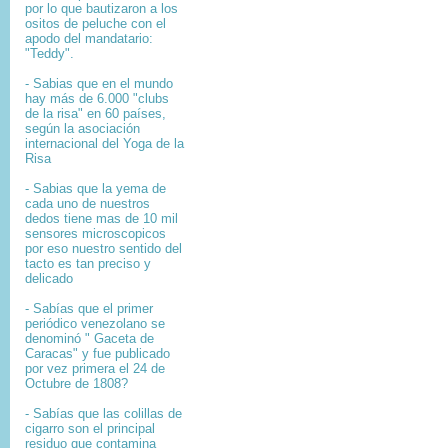
por lo que bautizaron a los
ositos de peluche con el
apodo del mandatario:
"Teddy".
- Sabias que en el mundo
hay más de 6.000 "clubs
de la risa" en 60 países,
según la asociación
internacional del Yoga de la
Risa
- Sabias que la yema de
cada uno de nuestros
dedos tiene mas de 10 mil
sensores microscopicos
por eso nuestro sentido del
tacto es tan preciso y
delicado
- Sabías que el primer
periódico venezolano se
denominó " Gaceta de
Caracas" y fue publicado
por vez primera el 24 de
Octubre de 1808?
-
Sabías que l
as colillas de
cigarro son el principal
residuo que contamina