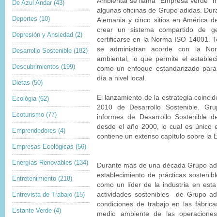
Ambiental se llama "Empresa Verde" 
De Azul Andar
(43)
algunas oficinas de Grupo adidas. Dur
Deportes
(10)
Alemania y cinco sitios en América de
crear un sistema compartido de ge
Depresión y Ansiedad
(2)
certificarse en la Norma ISO 14001. To
se administran acorde con la Nor
Desarrollo Sostenible
(182)
ambiental, lo que permite el estable
Descubrimientos
(199)
como un enfoque estandarizado para 
día a nivel local.
Dietas
(50)
El lanzamiento de la estrategia coincid
Ecológia
(62)
2010 de Desarrollo Sostenible. Gr
Ecoturismo
(77)
informes de Desarrollo Sostenible 
desde el año 2000, lo cual es único e
Emprendedores
(4)
contiene un extenso capítulo sobre la E
Empresas Ecológicas
(56)
Energías Renovables
(134)
Durante más de una década Grupo adi
establecimiento de prácticas sosteni
Entretenimiento
(218)
como un líder de la industria en est
Entrevista de Trabajo
(15)
actividades sostenibles de Grupo ad
condiciones de trabajo en las fábric
Estante Verde
(4)
medio ambiente de las operacione