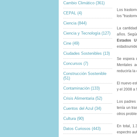
Cambio Climático
(361)
Los trastorn
CEPAL
(4)
los "trastor
Ciencia
(844)
La cantidad
Ciencia y Tecnología
(127)
años. Segú
Estados U
Cine
(49)
estadouniden
Ciudades Sostenibles
(13)
Se espera q
Concursos
(7)
Mentales ac
reduciría la
Construcción Sostenible
(51)
El nuevo est
Contaminación
(133)
y el 2008 a
Crisis Alimentaria
(52)
Los padres 
tenía un tra
Cuentos del Azul
(34)
otros probl
Cultura
(90)
En total, 1
Datos Curiosos
(443)
espectro aut