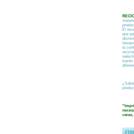
RECI
materi
product
El rec
que pe
dismin
tiempo
la con
recicl
select
través
difere
¿Sabia
produc
“Impr
necesa
caras,
ETIQ