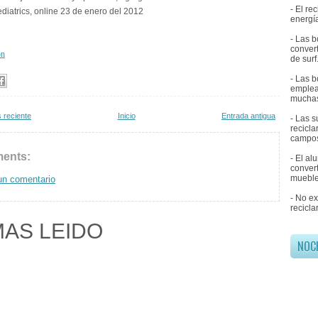
- El r
iatrics, online 23 de enero del 2012
energía
- Las b
convert
on
de surf
- Las b
emplea
muchas
 reciente
Inicio
Entrada antigua
- Las 
recicl
campos
ents:
- El al
convert
mueble
un comentario
- No e
recicla
MAS LEIDO
NOC