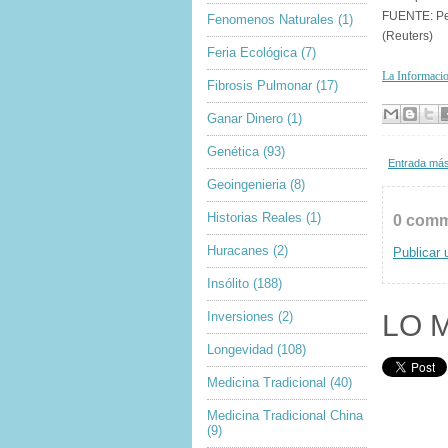
FUENTE: Ped
Fenomenos Naturales
(1)
(Reuters)
Feria Ecológica
(7)
La Informaci
Fibrosis Pulmonar
(17)
Ganar Dinero
(1)
Genética
(93)
Entrada más
Geoingenieria
(8)
Historias Reales
(1)
0 comm
Huracanes
(2)
Publicar 
Insólito
(188)
LO 
Inversiones
(2)
Longevidad
(108)
Medicina Tradicional
(40)
Medicina Tradicional China
(9)