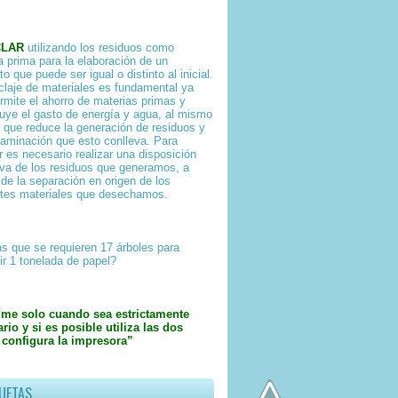
CLAR
utilizando los residuos como
a prima para la elaboración de un
o que puede ser igual o distinto al inicial.
iclaje de materiales es fundamental ya
rmite el ahorro de materias primas y
uye el gasto de energía y agua, al mismo
 que reduce la generación de residuos y
taminación que esto conlleva. Para
ar es necesario realizar una disposición
iva de los residuos que generamos, a
 de la separación en origen de los
ntes materiales que desechamos.
s que se requieren 17 árboles para
ir 1 tonelada de papel?
ime solo cuando sea estrictamente
rio y si es posible utiliza las dos
 configura la impresora”
UETAS