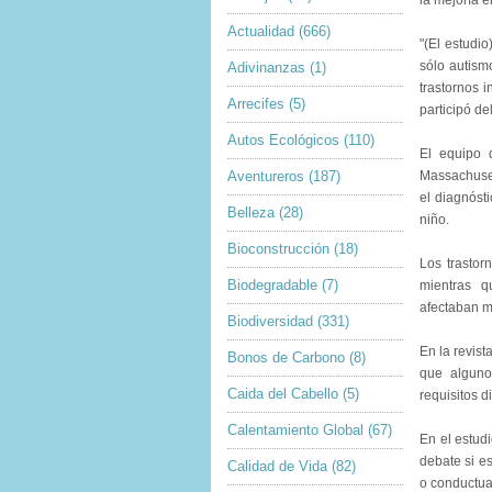
la mejoría 
Actualidad
(666)
"(El estudi
sólo autismo
Adivinanzas
(1)
trastornos i
Arrecifes
(5)
participó de
Autos Ecológicos
(110)
El equipo 
Aventureros
(187)
Massachuset
el diagnósti
Belleza
(28)
niño.
Bioconstrucción
(18)
Los trasto
Biodegradable
(7)
mientras q
afectaban m
Biodiversidad
(331)
En la revist
Bonos de Carbono
(8)
que algunos
Caida del Cabello
(5)
requisitos d
Calentamiento Global
(67)
En el estudi
debate si e
Calidad de Vida
(82)
o conductua