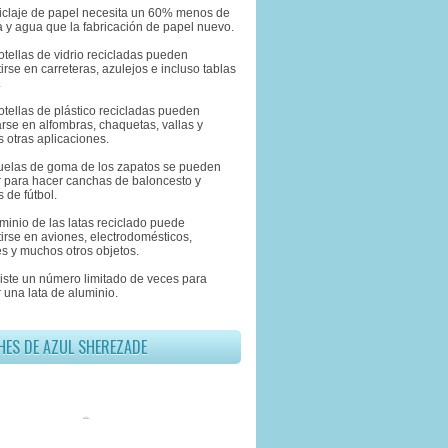
eciclaje de papel necesita un 60% menos de
 y agua que la fabricación de papel nuevo.
otellas de vidrio recicladas pueden
irse en carreteras, azulejos e incluso tablas
.
otellas de plástico recicladas pueden
rse en alfombras, chaquetas, vallas y
 otras aplicaciones.
suelas de goma de los zapatos se pueden
ar para hacer canchas de baloncesto y
 de fútbol.
uminio de las latas reciclado puede
irse en aviones, electrodomésticos,
s y muchos otros objetos.
xiste un número limitado de veces para
r una lata de aluminio.
HES DE AZUL SHEREZADE