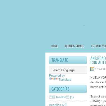
HOME
QUIÉNES SOMOS
ESTANTE VE
ANSIEDAD
TRANSLATE
CON AUT
16:41:0
Powered by
NUEVA YORK 
Translate
de otras
en
nuevo estud
CATEGORÍAS
Esas otras e
 Insólito
(1)
(TDAH) o pr
Acertijos
(22)