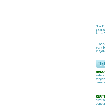
"La Ti
padre
hijos.
"Todos
para l
mejore
TEX
REDU
selecc
tengan
genera
REUTI
divers
consum