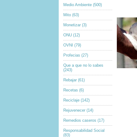
Medio Ambiente
(500)
Mito
(63)
Monetizar
(3)
ONU
(12)
OVNI
(79)
Profecias
(27)
Que a que no lo sabes
(243)
Rebajar
(61)
Recetas
(6)
Reciclaje
(142)
Rejuvenecer
(14)
Remedios caseros
(17)
Responsabilidad Social
(83)