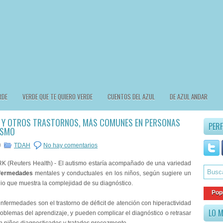
RDE
VERDE QUE TE QUIERO VERDE
CUENTOS DEL AZUL
DE AZUL ANDAR
 Y OTROS TRASTORNOS, MÁS COMUNES EN PERSONAS
PERF
ISMO
0
TDAH
No hay comentarios
(Reuters Health) - El autismo estaría acompañado de una variedad
fermedades
mentales y conductuales en los niños, según sugiere un
io que muestra la complejidad de su diagnóstico.
Pop
nfermedades son el trastorno de déficit de atención con hiperactividad
LO M
oblemas del aprendizaje, y pueden complicar el diagnóstico o retrasar