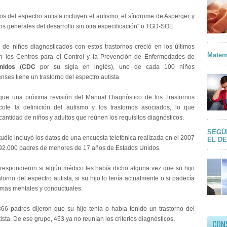
os del espectro autista incluyen el autismo, el síndrome de Asperger y
nos generales del desarrollo sin otra especificación" o TGD-SOE.
 de niños diagnosticados con estos trastornos creció en los últimos
Matem
n los Centros para el Control y la Prevención de Enfermedades de
nidos
(
CDC
por su sigla en inglés), uno de cada 100 niños
ses tiene un trastorno del espectro autista.
ue una próxima revisión del Manual Diagnóstico de los Trastornos
ote la definición del autismo y los trastornos asociados, lo que
 cantidad de niños y adultos que reúnen los requisitos diagnósticos.
SEGÚ
udio incluyó los datos de una encuesta telefónica realizada en el 2007
EL D
 92.000 padres de menores de 17 años de Estados Unidos.
respondieron si algún médico les había dicho alguna vez que su hijo
storno del espectro autista, si su hijo lo tenía actualmente o si padecía
emas mentales y conductuales.
.366 padres dijeron que su hijo tenía o había tenido un trastorno del
ista. De ese grupo, 453 ya no reunían los criterios diagnósticos.
CON