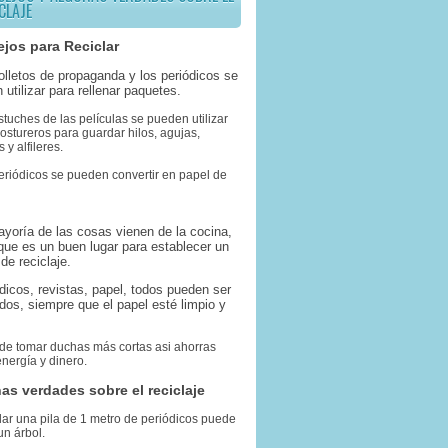
CLAJE
jos para Reciclar
folletos de propaganda y los periódicos se
 utilizar para rellenar paquetes.
stuches de las películas se pueden utilizar
stureros para guardar hilos, agujas,
 y alfileres.
eriódicos se pueden convertir en papel de
ayoría de las cosas vienen de la cocina,
 que es un buen lugar para establecer un
de reciclaje.
ódicos, revistas, papel, todos pueden ser
ados, siempre que el papel esté limpio y
 de tomar duchas más cortas asi ahorras
nergía y dinero.
as verdades sobre el reciclaje
lar una pila de 1 metro de periódicos puede
un árbol.