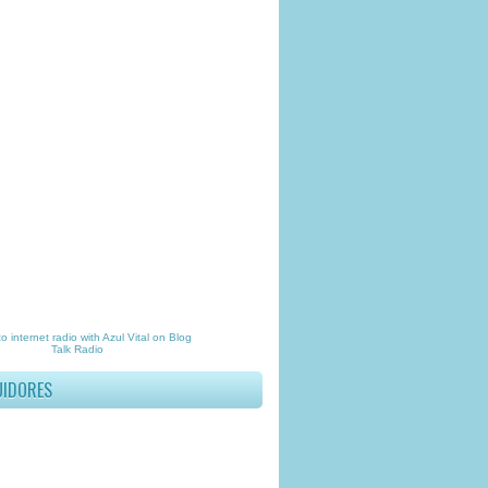
to
internet radio
with
Azul Vital
on Blog
Talk Radio
UIDORES