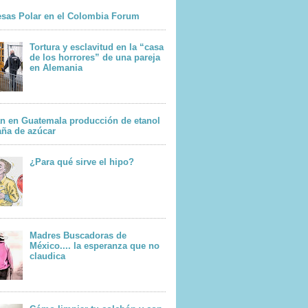
sas Polar en el Colombia Forum
Tortura y esclavitud en la “casa
de los horrores” de una pareja
en Alemania
n en Guatemala producción de etanol
aña de azúcar
¿Para qué sirve el hipo?
Madres Buscadoras de
México.... la esperanza que no
claudica