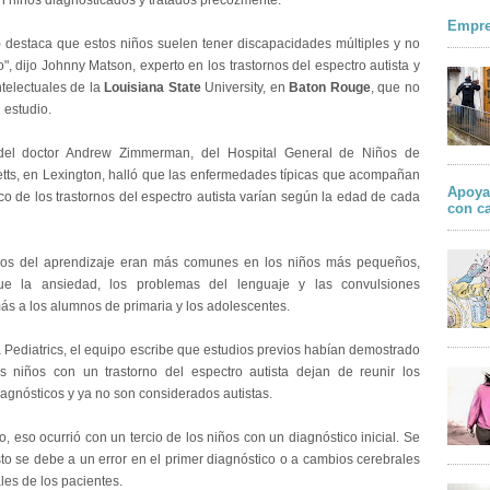
en niños diagnosticados y tratados precozmente.
Empre
o) destaca que estos niños suelen tener discapacidades múltiples y no
", dijo Johnny Matson, experto en los trastornos del espectro autista y
ntelectuales de la
Louisiana State
University, en
Baton Rouge
, que no
l estudio.
del doctor Andrew Zimmerman, del Hospital General de Niños de
ts, en Lexington, halló que las enfermedades típicas que acompañan
Apoya
co de los trastornos del espectro autista varían según la edad de cada
con c
rnos del aprendizaje eran más comunes en los niños más pequeños,
ue la ansiedad, los problemas del lenguaje y las convulsiones
ás a los alumnos de primaria y los adolescentes.
a Pediatrics, el equipo escribe que estudios previos habían demostrado
 niños con un trastorno del espectro autista dejan de reunir los
iagnósticos y ya no son considerados autistas.
o, eso ocurrió con un tercio de los niños con un diagnóstico inicial. Se
sto se debe a un error en el primer diagnóstico o a cambios cerebrales
les de los pacientes.