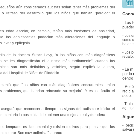
RECI
equeños aún considerados autistas solían tener más problemas del
e o retraso del desarrollo que los niños que habían "perdido" el
Conse
- Los 
pueden
en edad escolar, en cambio, tenían más trastornos de ansiedad,
- Los e
ue los adolescentes padecían más alteraciones del lenguaje o
como co
 leves y epilepsia.
botones
- Los p
dio de la doctora Susan Levy, "a los niños con más diagnósticos
regalo.
es se les diagnosticaba el autismo más tardíamente", cuando los
clínicos son más definidos y estables, según explicó la autora,
- La m
a del Hospital de Niños de Filadelfia.
por lo
centro 
mentó que "los niños con más diagnósticos concurrentes tenían
- Peri
problemas, que habrían retrasado su mejoría". Y esto dificulta el
recicl
seco.
- Trata
agua, e
seguró que reconocer a tiempo los signos del autismo e iniciar el
aumentaría la posibilidad de obtener una mejoría real y duradera.
Algun
- Recic
ento temprano es fundamental y existen motivos para pensar que los
salvar 
n mejorar. Son muy optimista", agregó.