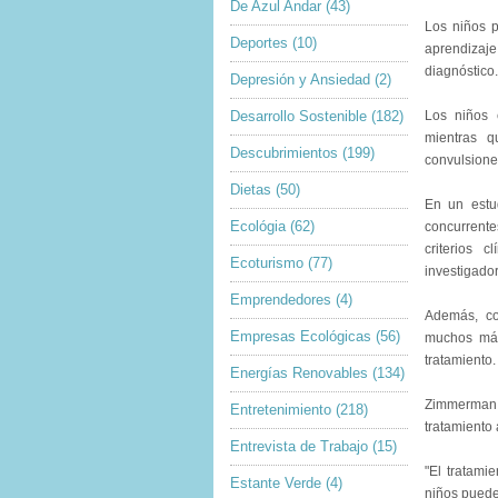
De Azul Andar
(43)
Los niños p
Deportes
(10)
aprendizaj
diagnóstico.
Depresión y Ansiedad
(2)
Desarrollo Sostenible
(182)
Los niños 
mientras q
Descubrimientos
(199)
convulsiones
Dietas
(50)
En un estu
Ecológia
(62)
concurrent
criterios 
Ecoturismo
(77)
investigador
Emprendedores
(4)
Además, co
Empresas Ecológicas
(56)
muchos más 
tratamiento.
Energías Renovables
(134)
Zimmerman a
Entretenimiento
(218)
tratamiento 
Entrevista de Trabajo
(15)
"El tratami
Estante Verde
(4)
niños puede