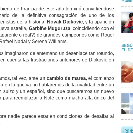
Matem
abierto de Francia de este año terminó convirtiéndose
ario de la definitiva consagración de uno de los
enistas de la historia,
Novak Djokovic
, y la aparición
ueva estrella,
Garbiñe Muguruza
, coincidiendo con el
aparente o real?) de grandes campeones como Roger
 Rafael Nadal y Serena Williams.
SEGÚ
EL D
s imaginaron de antemano un desenlace tan rotundo,
en cuenta las frustraciones anteriores de Djokovic en
amos, tal vez, ante
un cambio de marea
, el comienzo
a en la que ya no hablaremos de la rivalidad entre un
un suizo y un español, sino que buscaremos un nuevo
o para reemplazar a Nole como macho alfa único del
ora nadie parece estar en condiciones de desafiar al
.
CON