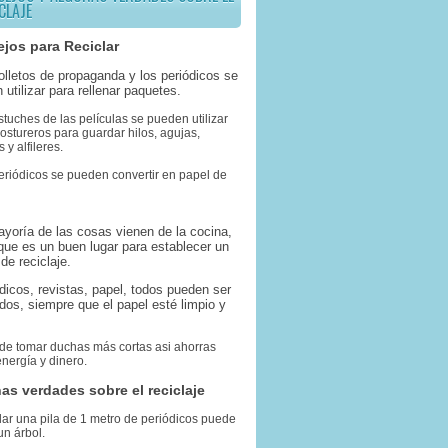
CLAJE
jos para Reciclar
folletos de propaganda y los periódicos se
 utilizar para rellenar paquetes.
stuches de las películas se pueden utilizar
stureros para guardar hilos, agujas,
 y alfileres.
eriódicos se pueden convertir en papel de
ayoría de las cosas vienen de la cocina,
 que es un buen lugar para establecer un
de reciclaje.
ódicos, revistas, papel, todos pueden ser
ados, siempre que el papel esté limpio y
 de tomar duchas más cortas asi ahorras
nergía y dinero.
as verdades sobre el reciclaje
lar una pila de 1 metro de periódicos puede
un árbol.