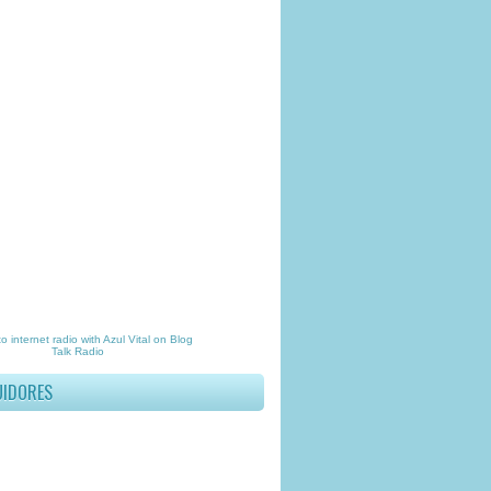
to
internet radio
with
Azul Vital
on Blog
Talk Radio
UIDORES