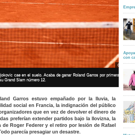
Empre
Apoya
con c
GETTY
okovic cae en el suelo. Acaba de ganar Roland Garros por primera vez
su Grand Slam número 12.
land Garros estuvo empañado por la lluvia, la
ilidad social en Francia, la indignación del público
organizadores que en vez de devolver el dinero de
adas preferían extender partidos bajo la llovizna, la
 de Roger Federer y el retiro por lesión de Rafael
 Todo parecía presagiar un desastre.