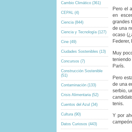
Cambio Climático
(361)
Pero el 
CEPAL
(4)
en escen
grandes t
Ciencia
(844)
de una n
Ciencia y Tecnología
(127)
ocaso (¿
Federer,
Cine
(49)
Ciudades Sostenibles
(13)
Muy poco
teniendo 
Concursos
(7)
París.
Construcción Sostenible
(51)
Pero est
de una er
Contaminación
(133)
serbio, 
Crisis Alimentaria
(52)
candidat
tenis.
Cuentos del Azul
(34)
Cultura
(90)
Y por ah
campeón
Datos Curiosos
(443)