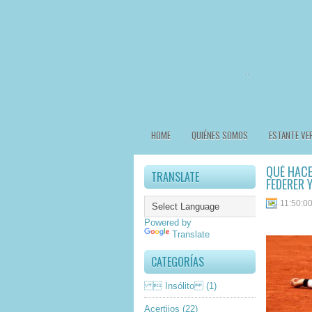
HOME
QUIÉNES SOMOS
ESTANTE VE
QUÉ HACE
TRANSLATE
FEDERER 
11:50:0
Powered by
Translate
CATEGORÍAS
 Insólito
(1)
Acertijos
(22)