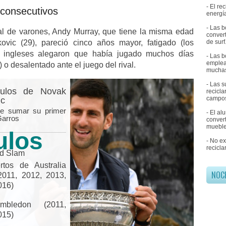
- El r
 consecutivos
energía
- Las b
nal de varones, Andy Murray, que tiene la misma edad
convert
ovic (29), pareció cinco años mayor, fatigado (los
de surf
s ingleses alegaron que había jugado muchos días
- Las b
emplea
 o desalentado ante el juego del rival.
muchas
- Las 
tulos de Novak
recicl
campos
ic
e sumar su primer
- El al
Garros
convert
mueble
tulos
- No e
recicla
d Slam
tos de Australia
NOC
2011, 2012, 2013,
016)
ledon (2011,
015)