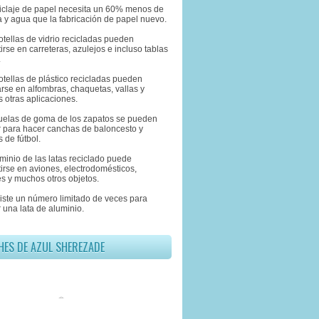
eciclaje de papel necesita un 60% menos de
 y agua que la fabricación de papel nuevo.
otellas de vidrio recicladas pueden
irse en carreteras, azulejos e incluso tablas
.
otellas de plástico recicladas pueden
rse en alfombras, chaquetas, vallas y
 otras aplicaciones.
suelas de goma de los zapatos se pueden
ar para hacer canchas de baloncesto y
 de fútbol.
uminio de las latas reciclado puede
irse en aviones, electrodomésticos,
s y muchos otros objetos.
xiste un número limitado de veces para
r una lata de aluminio.
HES DE AZUL SHEREZADE