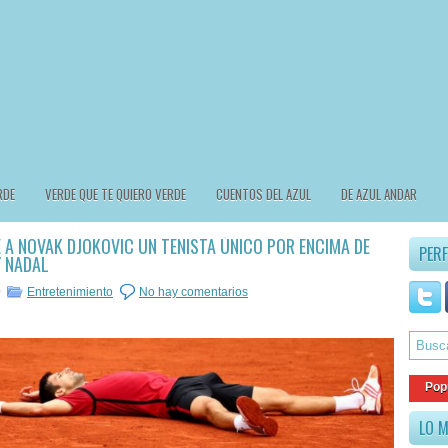
RDE
VERDE QUE TE QUIERO VERDE
CUENTOS DEL AZUL
DE AZUL ANDAR
 A NOVAK DJOKOVIC UN TENISTA ÚNICO POR ENCIMA DE
PERF
Y NADAL
0
Entretenimiento
No hay comentarios
Pop
LO M