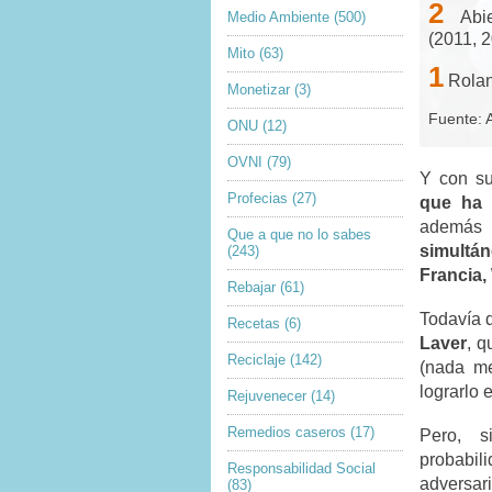
2
Abie
Medio Ambiente
(500)
(2011, 
Mito
(63)
1
Rolan
Monetizar
(3)
Fuente: 
ONU
(12)
OVNI
(79)
Y con su
Profecias
(27)
que ha 
ademá
Que a que no lo sabes
simultá
(243)
Francia
Rebajar
(61)
Todavía d
Recetas
(6)
Laver
, q
Reciclaje
(142)
(nada me
lograrlo 
Rejuvenecer
(14)
Remedios caseros
(17)
Pero, s
probabil
Responsabilidad Social
adversari
(83)