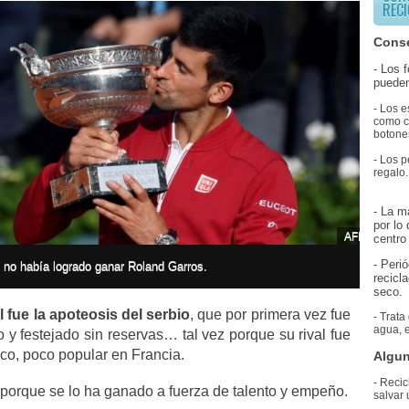
RECI
Conse
- Los 
pueden
- Los e
como co
botones
- Los p
regalo.
- La m
por lo
AFP
centro 
- Peri
 no había logrado ganar Roland Garros.
recicl
seco.
l fue la apoteosis del serbio
, que por primera vez fue
- Trata
agua, e
 y festejado sin reservas… tal vez porque su rival fue
ico, poco popular en Francia.
Algun
- Recic
 porque se lo ha ganado a fuerza de talento y empeño.
salvar 