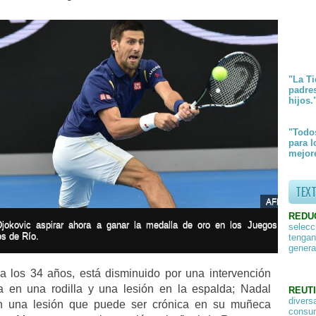
"La Ti
padre
hijos.
"Todos
para l
mejore
TEX
AFP
REDU
jokovic aspirar ahora a ganar la medalla de oro en los Juegos
selecc
s de Río.
tengan
genera
 a los 34 años, está disminuido por una intervención
ca en una rodilla y una lesión en la espalda; Nadal
REUTI
divers
n una lesión que puede ser crónica en su muñeca
consum