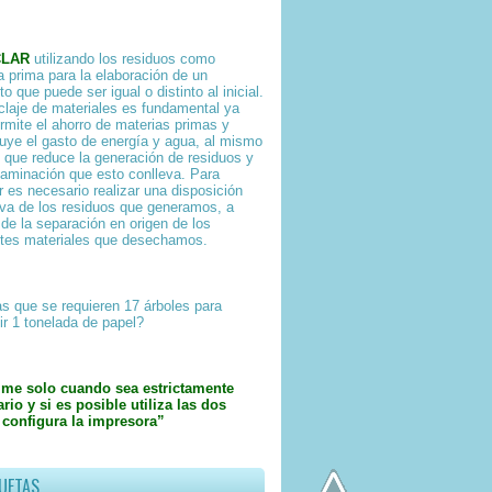
CLAR
utilizando los residuos como
a prima para la elaboración de un
o que puede ser igual o distinto al inicial.
iclaje de materiales es fundamental ya
rmite el ahorro de materias primas y
uye el gasto de energía y agua, al mismo
 que reduce la generación de residuos y
taminación que esto conlleva. Para
ar es necesario realizar una disposición
iva de los residuos que generamos, a
 de la separación en origen de los
ntes materiales que desechamos.
s que se requieren 17 árboles para
ir 1 tonelada de papel?
ime solo cuando sea estrictamente
rio y si es posible utiliza las dos
 configura la impresora”
UETAS