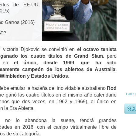
rtos de EE.UU.
2015)
d Garros (2016)
ATP
 victoria Djokovic se convirtió en
el octavo tenista
ganado los cuatro títulos de Grand Slam
, pero
s en
el único, desde 1969, que ha sido
neamente campeón de los abiertos de Australia,
, Wimbledon y Estados Unidos
.
ebe emular la hazaña del inolvidable australiano
Rod
ue ganó los cuatro títulos en el mismo año calendario
Listen 
nos que dos veces, en 1962 y 1969), el único en
SEG
en la Era Abierta.
i no lo abandona la suerte, tendrá grandes
idades en 2016, con el campo virtualmente libre de
os de su categoría.