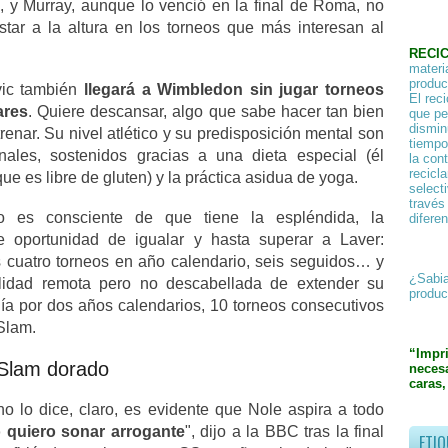
a, y Murray, aunque lo venció en la final de Roma, no
star a la altura en los torneos que más interesan al
RECI
materi
product
vic también
llegará a Wimbledon sin jugar torneos
El rec
ares
. Quiere descansar, algo que sabe hacer tan bien
que pe
dismin
enar. Su nivel atlético y su predisposición mental son
tiempo
nales, sostenidos gracias a una dieta especial (él
la con
recicl
que es libre de gluten) y la práctica asidua de yoga.
select
través
io es consciente de que tiene la espléndida, la
difere
ble oportunidad de igualar y hasta superar a Laver:
s cuatro torneos en año calendario, seis seguidos… y
¿Sabia
ilidad remota pero no descabellada de extender su
produc
a por dos años calendarios, 10 torneos consecutivos
Slam.
“Impr
Slam dorado
necesa
caras,
o lo dice, claro, es evidente que Nole aspira a todo
 quiero sonar arrogante
", dijo a la BBC tras la final
ETIQ