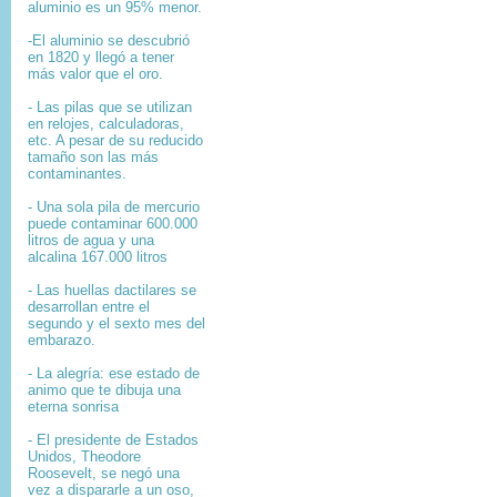
aluminio es un 95% menor.
-El aluminio se descubrió
en 1820 y llegó a tener
más valor que el oro.
- Las pilas que se utilizan
en relojes, calculadoras,
etc. A pesar de su reducido
tamaño son las más
contaminantes.
- Una sola pila de mercurio
puede contaminar 600.000
litros de agua y una
alcalina 167.000 litros
- Las huellas dactilares se
desarrollan entre el
segundo y el sexto mes del
embarazo.
- La alegría: ese estado de
animo que te dibuja una
eterna sonrisa
- El presidente de Estados
Unidos, Theodore
Roosevelt, se negó una
vez a dispararle a un oso,