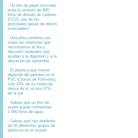
- Un kilo de papel reciclado
evita la emisión de 900
kilos de dióxido de carbono
(CO2), uno de los
principales gases de efecto
invernadero.
- Una piña contiene casi
todas las vitaminas que
necesitamos al día y
dieciséis minerales que
ayudan a la digestión y a la
absorción de nutrientes
- El plastico que menos
depende del petroleo es el
PVC (Cloruro de Polivinilo);
solo 43% de su molecula
deriva de el; el otro 57%,
de la sal
- Sabias que un litro de
aceite puede contaminar
1.000 litros de agua
- Sabias que hay alrededor
de 50 diferentes grupos de
plásticos en el mundo