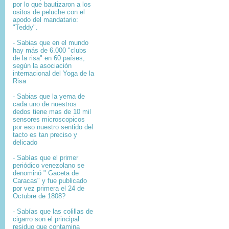
por lo que bautizaron a los
ositos de peluche con el
apodo del mandatario:
"Teddy".
- Sabias que en el mundo
hay más de 6.000 "clubs
de la risa" en 60 países,
según la asociación
internacional del Yoga de la
Risa
- Sabias que la yema de
cada uno de nuestros
dedos tiene mas de 10 mil
sensores microscopicos
por eso nuestro sentido del
tacto es tan preciso y
delicado
- Sabías que el primer
periódico venezolano se
denominó " Gaceta de
Caracas" y fue publicado
por vez primera el 24 de
Octubre de 1808?
-
Sabías que l
as colillas de
cigarro son el principal
residuo que contamina