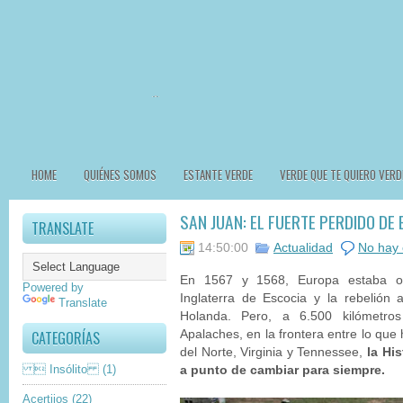
HOME
QUIÉNES SOMOS
ESTANTE VERDE
VERDE QUE TE QUIERO VERD
SAN JUAN: EL FUERTE PERDIDO DE
TRANSLATE
14:50:00
Actualidad
No hay 
En 1567 y 1568, Europa estaba o
Powered by
Inglaterra de Escocia y la rebelión
Translate
Holanda. Pero, a 6.500 kilómetr
CATEGORÍAS
Apalaches, en la frontera entre lo que
del Norte, Virginia y Tennessee,
la Hi
 Insólito
(1)
a punto de cambiar para siempre.
Acertijos
(22)