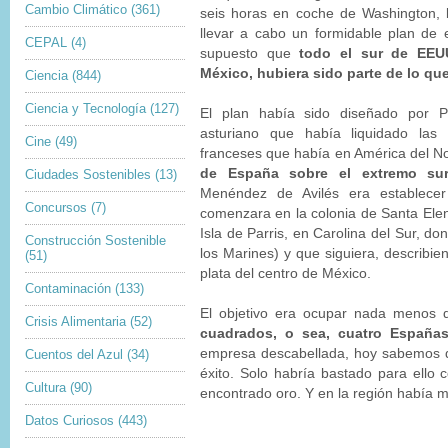
Cambio Climático
(361)
seis horas en coche de Washington, l
llevar a cabo un formidable plan de 
CEPAL
(4)
supuesto que
todo el sur de EEUU
México, hubiera sido parte de lo qu
Ciencia
(844)
Ciencia y Tecnología
(127)
El plan había sido diseñado por P
asturiano que había liquidado las 
Cine
(49)
franceses que había en América del N
de España sobre el extremo su
Ciudades Sostenibles
(13)
Menéndez de Avilés era establece
Concursos
(7)
comenzara en la colonia de Santa Elen
Isla de Parris, en Carolina del Sur, d
Construcción Sostenible
los Marines) y que siguiera, describie
(51)
plata del centro de México.
Contaminación
(133)
El objetivo era ocupar nada menos
Crisis Alimentaria
(52)
cuadrados, o sea, cuatro Españas
empresa descabellada, hoy sabemos q
Cuentos del Azul
(34)
éxito. Solo habría bastado para ello
Cultura
(90)
encontrado oro. Y en la región había 
Datos Curiosos
(443)