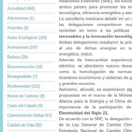
Relaciones Exteriores (SRE), los funcio
ambos países para promover las ene
Actualidad
(666)
tecnológica, eficiencia energética y ate
Adivinanzas
(1)
La cancillería mexicana detalló en u
las delegaciones compartieron sus
Arrecifes
(5)
recientes en torno a las polític
renovables y la innovación tecnológ
Autos Ecológicos
(110)
Ambas delegaciones resaltaron la pri
Aventureros
(187)
al uso de dichas energías en su
energética, indicó.
Belleza
(28)
Además de intercambiar experiencia
eléctrico, se abordaron nuevos desarr
Bioconstrucción
(18)
como la homologación de normas, 
Biodegradable
(7)
incentivos económicos y sistemas de 
y grandes usuarios.
Biodiversidad
(331)
Asimismo, abundó, se examinaron algu
propuestas en el marco de la Ministe
Bonos de Carbono
(8)
Alianza para la Energía y el Clima d
Caida del Cabello
(5)
importancia de la participación 
Electricidad del Siglo 21.
Calentamiento Global
(67)
De acuerdo con la SRE, la delegación 
de la Ley General de Cambio Climá
Calidad de Vida
(82)
Estrategia Nacional de Cambio Climá