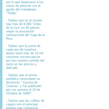
por lo que bautizaron a los
ositos de peluche con el
apodo del mandatario:
"Teddy".
- Sabias que en el mundo
hay más de 6.000 "clubs
de la risa" en 60 países,
según la asociación
internacional del Yoga de la
Risa
- Sabias que la yema de
cada uno de nuestros
dedos tiene mas de 10 mil
sensores microscopicos
por eso nuestro sentido del
tacto es tan preciso y
delicado
- Sabías que el primer
periódico venezolano se
denominó " Gaceta de
Caracas" y fue publicado
por vez primera el 24 de
Octubre de 1808?
-
Sabías que l
as colillas de
cigarro son el principal
residuo que contamina