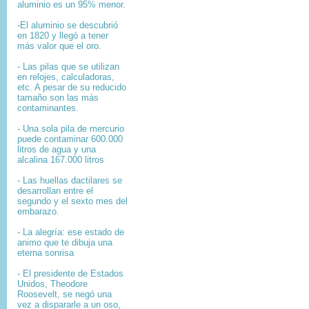
aluminio es un 95% menor.
-El aluminio se descubrió
en 1820 y llegó a tener
más valor que el oro.
- Las pilas que se utilizan
en relojes, calculadoras,
etc. A pesar de su reducido
tamaño son las más
contaminantes.
- Una sola pila de mercurio
puede contaminar 600.000
litros de agua y una
alcalina 167.000 litros
- Las huellas dactilares se
desarrollan entre el
segundo y el sexto mes del
embarazo.
- La alegría: ese estado de
animo que te dibuja una
eterna sonrisa
- El presidente de Estados
Unidos, Theodore
Roosevelt, se negó una
vez a dispararle a un oso,