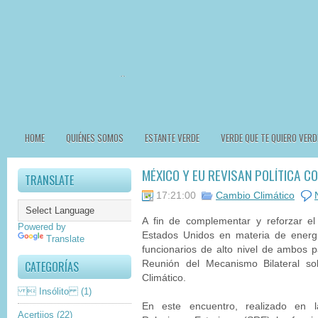
HOME
QUIÉNES SOMOS
ESTANTE VERDE
VERDE QUE TE QUIERO VERD
MÉXICO Y EU REVISAN POLÍTICA C
TRANSLATE
17:21:00
Cambio Climático
A fin de complementar y reforzar el
Powered by
Estados Unidos en materia de energí
Translate
funcionarios de alto nivel de ambos p
CATEGORÍAS
Reunión del Mecanismo Bilateral s
Climático.
 Insólito
(1)
En este encuentro, realizado en 
Acertijos
(22)