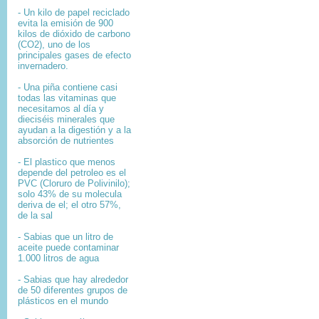
- Un kilo de papel reciclado
evita la emisión de 900
kilos de dióxido de carbono
(CO2), uno de los
principales gases de efecto
invernadero.
- Una piña contiene casi
todas las vitaminas que
necesitamos al día y
dieciséis minerales que
ayudan a la digestión y a la
absorción de nutrientes
- El plastico que menos
depende del petroleo es el
PVC (Cloruro de Polivinilo);
solo 43% de su molecula
deriva de el; el otro 57%,
de la sal
- Sabias que un litro de
aceite puede contaminar
1.000 litros de agua
- Sabias que hay alrededor
de 50 diferentes grupos de
plásticos en el mundo