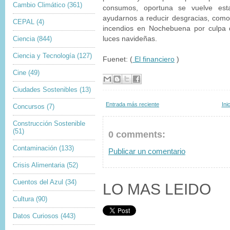
Cambio Climático
(361)
consumos, oportuna se vuelve es
ayudarnos a reducir desgracias, como
CEPAL
(4)
incendios en Nochebuena por culpa 
Ciencia
(844)
luces navideñas.
Ciencia y Tecnología
(127)
Fuenet: (
El financiero
)
Cine
(49)
Ciudades Sostenibles
(13)
Entrada más reciente
Ini
Concursos
(7)
Construcción Sostenible
(51)
0 comments:
Contaminación
(133)
Publicar un comentario
Crisis Alimentaria
(52)
Cuentos del Azul
(34)
LO MAS LEIDO
Cultura
(90)
Datos Curiosos
(443)