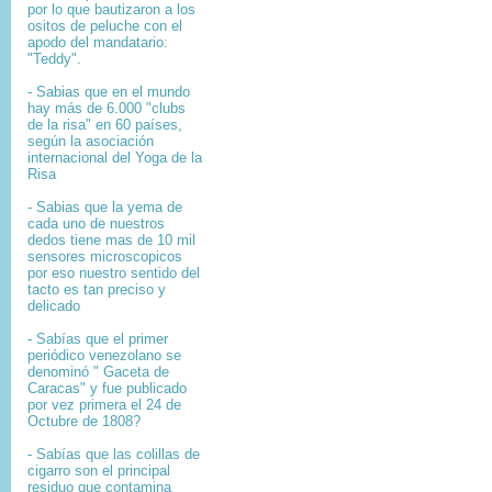
por lo que bautizaron a los
ositos de peluche con el
apodo del mandatario:
"Teddy".
- Sabias que en el mundo
hay más de 6.000 "clubs
de la risa" en 60 países,
según la asociación
internacional del Yoga de la
Risa
- Sabias que la yema de
cada uno de nuestros
dedos tiene mas de 10 mil
sensores microscopicos
por eso nuestro sentido del
tacto es tan preciso y
delicado
- Sabías que el primer
periódico venezolano se
denominó " Gaceta de
Caracas" y fue publicado
por vez primera el 24 de
Octubre de 1808?
-
Sabías que l
as colillas de
cigarro son el principal
residuo que contamina