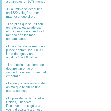
aluminio es un 95% menor.
-El aluminio se descubrió
en 1820 y llegó a tener
más valor que el oro.
- Las pilas que se utilizan
en relojes, calculadoras,
etc. A pesar de su reducido
tamaño son las más
contaminantes.
- Una sola pila de mercurio
puede contaminar 600.000
litros de agua y una
alcalina 167.000 litros
- Las huellas dactilares se
desarrollan entre el
segundo y el sexto mes del
embarazo.
- La alegría: ese estado de
animo que te dibuja una
eterna sonrisa
- El presidente de Estados
Unidos, Theodore
Roosevelt, se negó una
vez a dispararle a un oso,