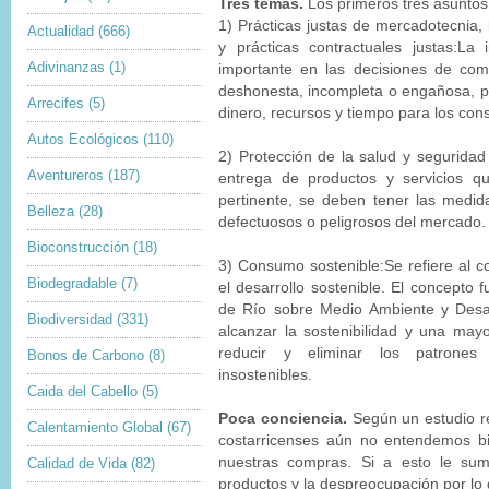
Tres temas.
Los primeros tres asuntos 
1) Prácticas justas de mercadotecnia, 
Actualidad
(666)
y prácticas contractuales justas:La
Adivinanzas
(1)
importante en las decisiones de com
deshonesta, incompleta o engañosa, p
Arrecifes
(5)
dinero, recursos y tiempo para los co
Autos Ecológicos
(110)
2) Protección de la salud y seguridad
Aventureros
(187)
entrega de productos y servicios 
pertinente, se deben tener las medi
Belleza
(28)
defectuosos o peligrosos del mercado.
Bioconstrucción
(18)
3) Consumo sostenible:Se refiere al 
Biodegradable
(7)
el desarrollo sostenible. El concepto 
de Río sobre Medio Ambiente y Desar
Biodiversidad
(331)
alcanzar la sostenibilidad y una may
reducir y eliminar los patrone
Bonos de Carbono
(8)
insostenibles.
Caida del Cabello
(5)
Poca conciencia.
Según un estudio re
Calentamiento Global
(67)
costarricenses aún no entendemos bi
nuestras compras. Si a esto le su
Calidad de Vida
(82)
productos y la despreocupación por lo