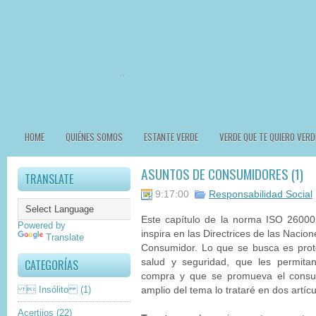
HOME
QUIÉNES SOMOS
ESTANTE VERDE
VERDE QUE TE QUIERO VERD
ASUNTOS DE CONSUMIDORES (1)
TRANSLATE
9:17:00
Responsabilidad Social
Este capítulo de la norma ISO 26000
Powered by
inspira en las Directrices de las Nacio
Translate
Consumidor. Lo que se busca es prote
CATEGORÍAS
salud y seguridad, que les permita
compra y que se promueva el consum
 Insólito
(1)
amplio del tema lo trataré en dos artícu
Acertijos
(22)