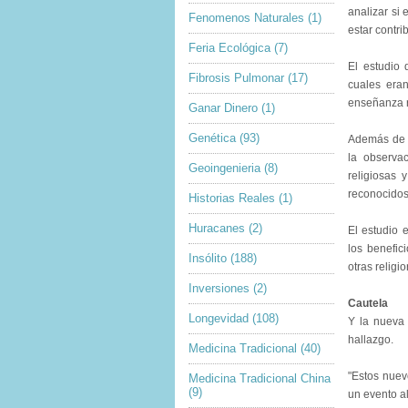
analizar si
Fenomenos Naturales
(1)
estar contr
Feria Ecológica
(7)
El estudio
Fibrosis Pulmonar
(17)
cuales era
enseñanza r
Ganar Dinero
(1)
Genética
(93)
Además de l
la observa
Geoingenieria
(8)
religiosas 
reconocidos
Historias Reales
(1)
Huracanes
(2)
El estudio 
los benefic
Insólito
(188)
otras religi
Inversiones
(2)
Cautela
Longevidad
(108)
Y la nueva 
hallazgo.
Medicina Tradicional
(40)
"Estos nuev
Medicina Tradicional China
(9)
un evento al