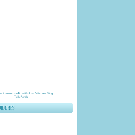
to
internet radio
with
Azul Vital
on Blog
Talk Radio
UIDORES