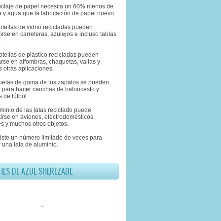
eciclaje de papel necesita un 60% menos de
 y agua que la fabricación de papel nuevo.
otellas de vidrio recicladas pueden
irse en carreteras, azulejos e incluso tablas
.
otellas de plástico recicladas pueden
rse en alfombras, chaquetas, vallas y
 otras aplicaciones.
suelas de goma de los zapatos se pueden
ar para hacer canchas de baloncesto y
 de fútbol.
uminio de las latas reciclado puede
irse en aviones, electrodomésticos,
s y muchos otros objetos.
xiste un número limitado de veces para
r una lata de aluminio.
HES DE AZUL SHEREZADE