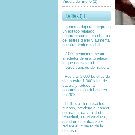
Viruela del mono
(1)
SABIAS QUE
-La siesta deja al cuerpo en
un estado relajado,
contrarrestando los efectos
del estrés diario y aumenta
nuestra productividad
- 7.000 periódicos pesan
alrededor de una tonelada,
lo que equivale a tres
metros cúbicos de madera
- Reciclar 3.000 botellas de
vidrio evita 1.000 kilos de
basura y reduce la
contaminación del aire en
un 20%
- El Brócoli fortalece los
huesos, previene el cáncer
de mama, da vitalidad
intestinal, salud cardiaca,
salud en el embarazo y
reduce el impacto de la
glucosa.