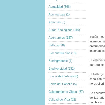
Actualidad
(666)
Adivinanzas
(1)
Arrecifes
(5)
Autos Ecológicos
(110)
Según los
Aventureros
(187)
Intermounta
Belleza
(28)
enfermedade
importantes 
Bioconstrucción
(18)
El estudio 
Biodegradable
(7)
de Cardiolo
Biodiversidad
(331)
El hallazgo
Bonos de Carbono
(8)
cabo con m
horas el pr
Caida del Cabello
(5)
Calentamiento Global
(67)
Se encontró
de las arte
Calidad de Vida
(82)
hombres co