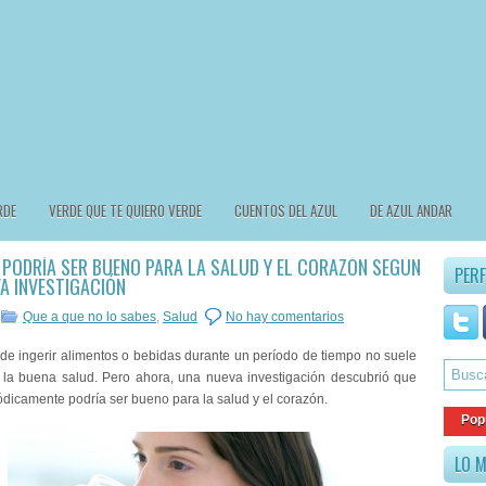
RDE
VERDE QUE TE QUIERO VERDE
CUENTOS DEL AZUL
DE AZUL ANDAR
 PODRÍA SER BUENO PARA LA SALUD Y EL CORAZÓN SEGÚN
PERF
A INVESTIGACIÓN
Que a que no lo sabes
,
Salud
No hay comentarios
de ingerir alimentos o bebidas durante un período de tiempo no suele
 la buena salud. Pero ahora, una nueva investigación descubrió que
ódicamente podría ser bueno para la salud y el corazón
.
Pop
LO M