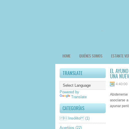
HOME
QUIÉNES SOMOS
ESTANTE VE
EL AYUNO
TRANSLATE
UNA NUEV
4:40:00
Powered by
Abstenerse 
Translate
asociarse a
ayunar peri
CATEGORÍAS
 Insólito
(1)
Acertijos
(22)