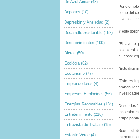
De Azul Andar
(43)
Por ejemplo
Deportes
(10)
como del co
nivel total d
Depresión y Ansiedad
(2)
Y esto sorpr
Desarrollo Sostenible
(182)
Descubrimientos
(199)
"El ayuno 
colesterol 
Dietas
(50)
glucosa" exp
Ecológia
(62)
"Esto dismin
Ecoturismo
(77)
"Esto es im
Emprendedores
(4)
probabilida
investigador
Empresas Ecológicas
(56)
Energías Renovables
(134)
Desde los 1
mostraba me
Entretenimiento
(218)
grupo pobla
Entrevista de Trabajo
(15)
Según el do
Estante Verde
(4)
mormones c