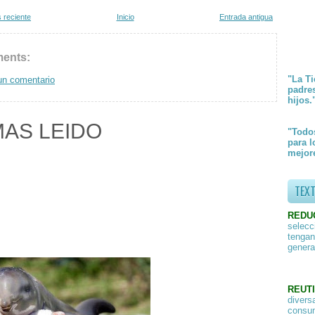
 reciente
Inicio
Entrada antigua
ents:
"La Ti
un comentario
padre
hijos.
MAS LEIDO
"Todos
para l
mejore
TEX
REDU
selecc
tengan
genera
REUTI
divers
consum