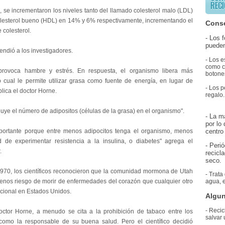
RECI
, se incrementaron los niveles tanto del llamado colesterol malo (LDL)
lesterol bueno (HDL) en 14% y 6% respectivamente, incrementando el
Conse
e colesterol.
- Los 
pueden
endió a los investigadores.
- Los e
como co
provoca hambre y estrés. En respuesta, el organismo libera más
botones
lo cual le permite utilizar grasa como fuente de energía, en lugar de
- Los p
lica el doctor Horne.
regalo.
uye el número de adipositos (células de la grasa) en el organismo".
- La m
por lo
portante porque entre menos adipocitos tenga el organismo, menos
centro 
d de experimentar resistencia a la insulina, o diabetes" agrega el
- Peri
.
recicl
seco.
970, los científicos reconocieron que la comunidad mormona de Utah
- Trata
nos riesgo de morir de enfermedades del corazón que cualquier otro
agua, e
cional en Estados Unidos.
Algun
- Recic
ctor Horne, a menudo se cita a la prohibición de tabaco entre los
salvar 
omo la responsable de su buena salud. Pero el científico decidió