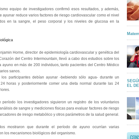
ismo equipo de investigadores confirmó esos resultados, y además,
e ayunar reduce varios factores de riesgo cardiovascular como el nivel
ridos en la sangre, el peso corporal y los niveles de glucosa en la
Matem
ológica
enjamin Horne, director de epidemiología cardiovascular y genética del
 Corazón del Centro Intermountain, llevó a cabo dos estudios sobre los
la ayuno en más de 200 individuos, tanto pacientes del Centro Médico
arios sanos.
 los participantes debían ayunar -bebiendo sólo agua- durante un
SEGÚ
 24 horas y posteriormente comer una dieta normal durante las 24
EL D
iores.
 período los investigadores siguieron un registro de los voluntarios
análisis de sangre y mediciones físicas para evaluar factores de riesgo
arcadores de iresgo metabólico y otros parámetros de la salud general.
dos mostraron que durante el período de ayuno ocurrían varias
en los mecanismos biológicos del organismo.
CON