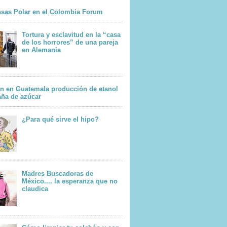
sas Polar en el Colombia Forum
Tortura y esclavitud en la “casa
de los horrores” de una pareja
en Alemania
n en Guatemala producción de etanol
aña de azúcar
¿Para qué sirve el hipo?
Madres Buscadoras de
México.... la esperanza que no
claudica