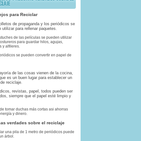
CLAJE
jos para Reciclar
folletos de propaganda y los periódicos se
 utilizar para rellenar paquetes.
stuches de las películas se pueden utilizar
stureros para guardar hilos, agujas,
 y alfileres.
eriódicos se pueden convertir en papel de
ayoría de las cosas vienen de la cocina,
 que es un buen lugar para establecer un
de reciclaje.
ódicos, revistas, papel, todos pueden ser
ados, siempre que el papel esté limpio y
 de tomar duchas más cortas asi ahorras
nergía y dinero.
as verdades sobre el reciclaje
lar una pila de 1 metro de periódicos puede
un árbol.