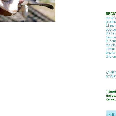
RECI
materi
product
El rec
que pe
dismin
tiempo
la con
recicl
select
través
difere
¿Sabia
produc
“Impr
necesa
caras,
ETIQ