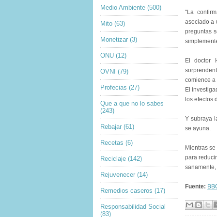
Medio Ambiente
(500)
"La confir
asociado a 
Mito
(63)
preguntas s
Monetizar
(3)
simplemente
ONU
(12)
El doctor 
sorprenden
OVNI
(79)
comience a 
Profecias
(27)
El investig
los efectos 
Que a que no lo sabes
(243)
Y subraya l
Rebajar
(61)
se ayuna.
Recetas
(6)
Mientras se
para reduci
Reciclaje
(142)
sanamente, r
Rejuvenecer
(14)
Fuente:
BB
Remedios caseros
(17)
Responsabilidad Social
(83)