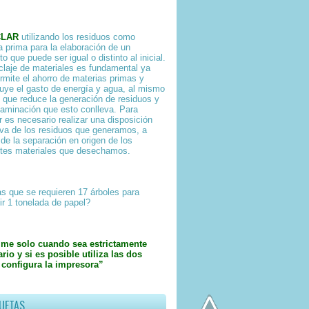
CLAR
utilizando los residuos como
a prima para la elaboración de un
o que puede ser igual o distinto al inicial.
iclaje de materiales es fundamental ya
rmite el ahorro de materias primas y
uye el gasto de energía y agua, al mismo
 que reduce la generación de residuos y
taminación que esto conlleva. Para
ar es necesario realizar una disposición
iva de los residuos que generamos, a
 de la separación en origen de los
ntes materiales que desechamos.
s que se requieren 17 árboles para
ir 1 tonelada de papel?
ime solo cuando sea estrictamente
rio y si es posible utiliza las dos
 configura la impresora”
UETAS