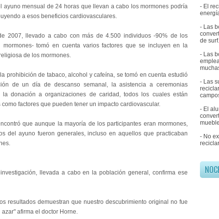
 el ayuno mensual de 24 horas que llevan a cabo los mormones podría
- El r
energía
ibuyendo a esos beneficios cardiovasculares.
- Las b
convert
 de 2007, llevado a cabo con más de 4.500 individuos -90% de los
de surf
n mormones- tomó en cuenta varios factores que se incluyen en la
- Las b
eligiosa de los mormones.
emplea
muchas
a prohibición de tabaco, alcohol y cafeína, se tomó en cuenta estudió
- Las 
ción de un día de descanso semanal, la asistencia a ceremonias
recicl
y la donación a organizaciones de caridad, todos los cuales están
campos
 como factores que pueden tener un impacto cardiovascular.
- El al
convert
mueble
encontró que aunque la mayoría de los participantes eran mormones,
ios del ayuno fueron generales, incluso en aquellos que practicaban
- No e
ones.
recicla
NOC
investigación, llevada a cabo en la población general, confirma ese
os resultados demuestran que nuestro descubrimiento original no fue
 azar" afirma el doctor Horne.