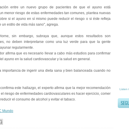
mación entre un nuevo grupo de pacientes de que el ayuno está
un menor riesgo de estas enfermedades tan comunes, plantea nuevas
obre si el ayuno en sí mismo puede reducir el riesgo o si éste refleja
 un estilo de vida más sano", agrega.
Horne, sin embargo, subraya que, aunque estos resultados son
tes, no deben interpretarse como una luz verde para que la gente
ayunar regularmente.
ador afirma que es necesario llevar a cabo más estudios para confirmar
del ayuno en la salud cardiovascular y la salud en general.
a importancia de ingerir una dieta sana y bien balanceada cuando no
 confirma este hallazgo, el experto afirma que la mejor recomendación
Listen 
r el riesgo de enfermedades cardiovasculares es hacer ejercicio, comer
educir el consumo de alcohol y evitar el tabaco.
SEG
C Mundo