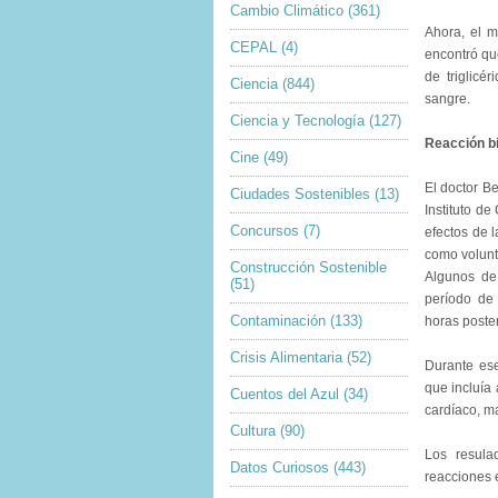
Cambio Climático
(361)
Ahora, el m
CEPAL
(4)
encontró qu
de triglicé
Ciencia
(844)
sangre.
Ciencia y Tecnología
(127)
Reacción bi
Cine
(49)
El doctor B
Ciudades Sostenibles
(13)
Instituto de
Concursos
(7)
efectos de 
como volunt
Construcción Sostenible
Algunos de
(51)
período de
Contaminación
(133)
horas poster
Crisis Alimentaria
(52)
Durante ese
que incluía 
Cuentos del Azul
(34)
cardíaco, m
Cultura
(90)
Los resula
Datos Curiosos
(443)
reacciones 