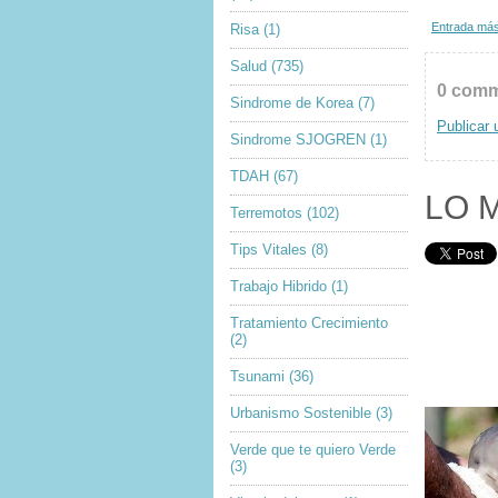
Entrada más
Risa
(1)
Salud
(735)
0 comm
Sindrome de Korea
(7)
Publicar 
Sindrome SJOGREN
(1)
TDAH
(67)
LO 
Terremotos
(102)
Tips Vitales
(8)
Trabajo Hibrido
(1)
Tratamiento Crecimiento
(2)
Tsunami
(36)
Urbanismo Sostenible
(3)
Verde que te quiero Verde
(3)