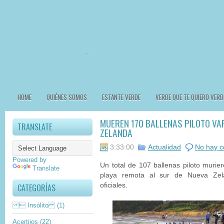
HOME
QUIÉNES SOMOS
ESTANTE VERDE
VERDE QUE TE QUIERO VERD
MUEREN 170 BALLENAS PILOTO VA
TRANSLATE
ZELANDA
3:33:00
Actualidad
No hay c
Powered by
Un total de 107 ballenas piloto muri
Translate
playa remota al sur de Nueva Zela
oficiales.
CATEGORÍAS
 Insólito
(1)
Acertijos
(22)