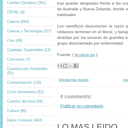
Cambio Climático
(361)
tras quedar atrapadas frente a las cos
de Australia y Nueva Zelanda, donde 
CEPAL
(4)
habituales.
Ciencia
(844)
Los científicos desconocen la razón 
Ciencia y Tecnología
(127)
cetáceos terminan en el litoral, y bara
atraídas por los sonares de grandes 
Cine
(49)
grupo desorientado por enfermedad.
Ciudades Sostenibles
(13)
Fuente: (
la razon.es
)
Concursos
(7)
Construcción Sostenible
(51)
Entrada más reciente
Ini
Contaminación
(133)
Crisis Alimentaria
(52)
0 comments:
Cuentos del Azul
(34)
Publicar un comentario
Cultura
(90)
Datos Curiosos
(443)
LO MAS LEIDO