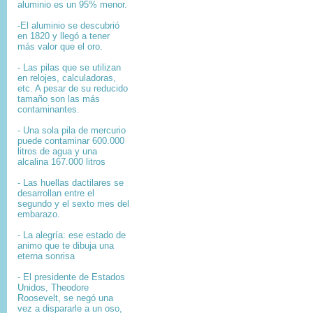
aluminio es un 95% menor.
-El aluminio se descubrió
en 1820 y llegó a tener
más valor que el oro.
- Las pilas que se utilizan
en relojes, calculadoras,
etc. A pesar de su reducido
tamaño son las más
contaminantes.
- Una sola pila de mercurio
puede contaminar 600.000
litros de agua y una
alcalina 167.000 litros
- Las huellas dactilares se
desarrollan entre el
segundo y el sexto mes del
embarazo.
- La alegría: ese estado de
animo que te dibuja una
eterna sonrisa
- El presidente de Estados
Unidos, Theodore
Roosevelt, se negó una
vez a dispararle a un oso,