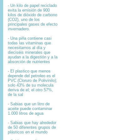
- Un kilo de papel reciclado
evita la emisión de 900
kilos de dióxido de carbono
(CO2), uno de los
principales gases de efecto
invernadero.
- Una piña contiene casi
todas las vitaminas que
necesitamos al día y
dieciséis minerales que
ayudan a la digestión y a la
absorción de nutrientes
- El plastico que menos
depende del petroleo es el
PVC (Cloruro de Polivinilo);
solo 43% de su molecula
deriva de el; el otro 57%,
de la sal
- Sabias que un litro de
aceite puede contaminar
1.000 litros de agua
- Sabias que hay alrededor
de 50 diferentes grupos de
plásticos en el mundo