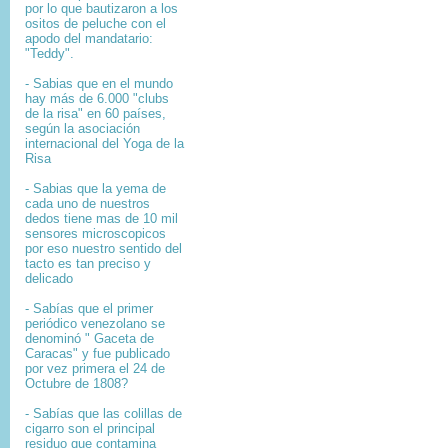
por lo que bautizaron a los
ositos de peluche con el
apodo del mandatario:
"Teddy".
- Sabias que en el mundo
hay más de 6.000 "clubs
de la risa" en 60 países,
según la asociación
internacional del Yoga de la
Risa
- Sabias que la yema de
cada uno de nuestros
dedos tiene mas de 10 mil
sensores microscopicos
por eso nuestro sentido del
tacto es tan preciso y
delicado
- Sabías que el primer
periódico venezolano se
denominó " Gaceta de
Caracas" y fue publicado
por vez primera el 24 de
Octubre de 1808?
-
Sabías que l
as colillas de
cigarro son el principal
residuo que contamina