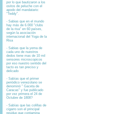
por lo que bautizaron a los
ositos de peluche con el
apodo del mandatario:
"Teddy".
- Sabias que en el mundo
hay más de 6.000 "clubs
de la risa" en 60 países,
según la asociación
internacional del Yoga de la
Risa
- Sabias que la yema de
cada uno de nuestros
dedos tiene mas de 10 mil
sensores microscopicos
por eso nuestro sentido del
tacto es tan preciso y
delicado
- Sabías que el primer
periódico venezolano se
denominó " Gaceta de
Caracas" y fue publicado
por vez primera el 24 de
Octubre de 1808?
-
Sabías que l
as colillas de
cigarro son el principal
residuo que contamina