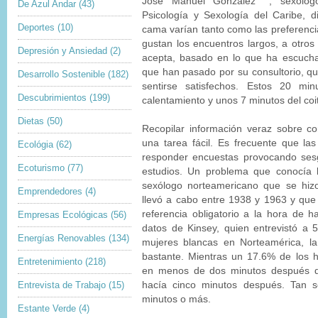
José Manuel González
, sexólo
De Azul Andar
(43)
Psicología y Sexología del Caribe, d
Deportes
(10)
cama varían tanto como las preferencia
gustan los encuentros largos, a otros
Depresión y Ansiedad
(2)
acepta, basado en lo que ha escuch
que han pasado por su consultorio, qu
Desarrollo Sostenible
(182)
sentirse satisfechos. Estos 20 min
Descubrimientos
(199)
calentamiento y unos 7 minutos del coi
Dietas
(50)
Recopilar información veraz sobre c
una tarea fácil. Es frecuente que la
Ecológia
(62)
responder encuestas provocando sesg
Ecoturismo
(77)
estudios. Un problema que conocía b
sexólogo norteamericano que se hizo
Emprendedores
(4)
llevó a cabo entre 1938 y 1963 y que
referencia obligatorio a la hora de 
Empresas Ecológicas
(56)
datos de Kinsey, quien entrevistó a
Energías Renovables
(134)
mujeres blancas en Norteamérica, la 
bastante. Mientras un 17.6% de los 
Entretenimiento
(218)
en menos de dos minutos después de
Entrevista de Trabajo
(15)
hacía cinco minutos después. Tan 
minutos o más.
Estante Verde
(4)