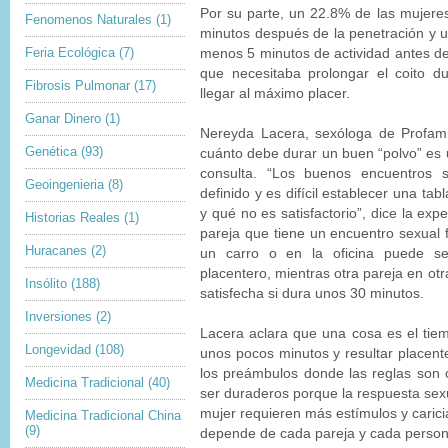
Por su parte, un 22.8% de las mujeres
Fenomenos Naturales
(1)
minutos después de la penetración y u
Feria Ecológica
(7)
menos 5 minutos de actividad antes de
que necesitaba prolongar el coito 
Fibrosis Pulmonar
(17)
llegar al máximo placer.
Ganar Dinero
(1)
Nereyda Lacera, sexóloga de Profamil
Genética
(93)
cuánto debe durar un buen “polvo” es 
consulta. “Los buenos encuentros 
Geoingenieria
(8)
definido y es difícil establecer una ta
y qué no es satisfactorio”, dice la ex
Historias Reales
(1)
pareja que tiene un encuentro sexual 
Huracanes
(2)
un carro o en la oficina puede se
placentero, mientras otra pareja en otr
Insólito
(188)
satisfecha si dura unos 30 minutos.
Inversiones
(2)
Lacera aclara que una cosa es el tie
Longevidad
(108)
unos pocos minutos y resultar placente
los preámbulos donde las reglas son 
Medicina Tradicional
(40)
ser duraderos porque la respuesta sexu
mujer requieren más estímulos y carici
Medicina Tradicional China
(9)
depende de cada pareja y cada person