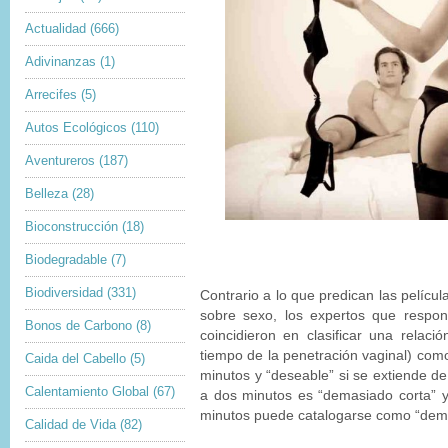
Actualidad
(666)
Adivinanzas
(1)
Arrecifes
(5)
Autos Ecológicos
(110)
Aventureros
(187)
Belleza
(28)
Bioconstrucción
(18)
Biodegradable
(7)
Biodiversidad
(331)
Contrario a lo que predican las películ
sobre sexo, los expertos que respo
Bonos de Carbono
(8)
coincidieron en clasificar una relaci
tiempo de la penetración vaginal) como
Caida del Cabello
(5)
minutos y “deseable” si se extiende de
Calentamiento Global
(67)
a dos minutos es “demasiado corta” y
minutos puede catalogarse como “dema
Calidad de Vida
(82)