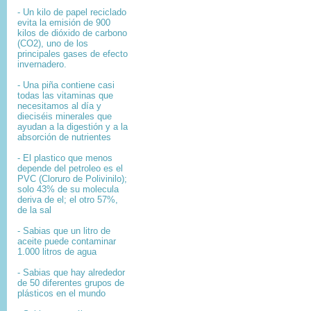
- Un kilo de papel reciclado
evita la emisión de 900
kilos de dióxido de carbono
(CO2), uno de los
principales gases de efecto
invernadero.
- Una piña contiene casi
todas las vitaminas que
necesitamos al día y
dieciséis minerales que
ayudan a la digestión y a la
absorción de nutrientes
- El plastico que menos
depende del petroleo es el
PVC (Cloruro de Polivinilo);
solo 43% de su molecula
deriva de el; el otro 57%,
de la sal
- Sabias que un litro de
aceite puede contaminar
1.000 litros de agua
- Sabias que hay alrededor
de 50 diferentes grupos de
plásticos en el mundo