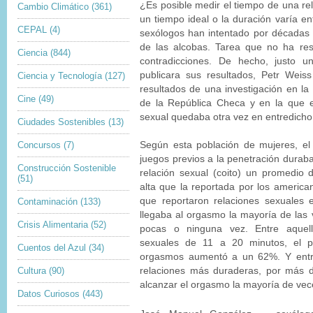
¿Es posible medir el tiempo de una re
Cambio Climático
(361)
un tiempo ideal o la duración varía e
CEPAL
(4)
sexólogos han intentado por décadas
de las alcobas. Tarea que no ha res
Ciencia
(844)
contradicciones. De hecho, justo 
publicara sus resultados, Petr Weiss
Ciencia y Tecnología
(127)
resultados de una investigación en la
Cine
(49)
de la República Checa y en la que e
sexual quedaba otra vez en entredicho
Ciudades Sostenibles
(13)
Concursos
(7)
Según esta población de mujeres, el
juegos previos a la penetración duraba
Construcción Sostenible
relación sexual (coito) un promedio
(51)
alta que la reportada por los america
que reportaron relaciones sexuales
Contaminación
(133)
llegaba al orgasmo la mayoría de las
Crisis Alimentaria
(52)
pocas o ninguna vez. Entre aquell
sexuales de 11 a 20 minutos, el p
Cuentos del Azul
(34)
orgasmos aumentó a un 62%. Y entre
Cultura
(90)
relaciones más duraderas, por más 
alcanzar el orgasmo la mayoría de vec
Datos Curiosos
(443)