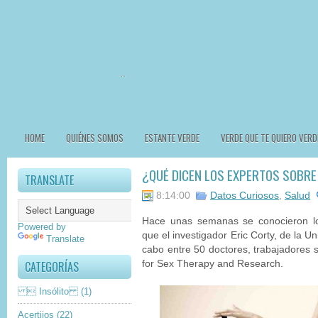
HOME
QUIÉNES SOMOS
ESTANTE VERDE
VERDE QUE TE QUIERO VERD
¿QUÉ DICEN LOS EXPERTOS SOBRE 
TRANSLATE
8:14:00
Datos Curiosos
,
Salud
Hace unas semanas se conocieron lo
Powered by
que el investigador Eric Corty, de la Un
Translate
cabo entre 50 doctores, trabajadores s
CATEGORÍAS
for Sex Therapy and Research.
 Insólito
(1)
Acertijos
(22)