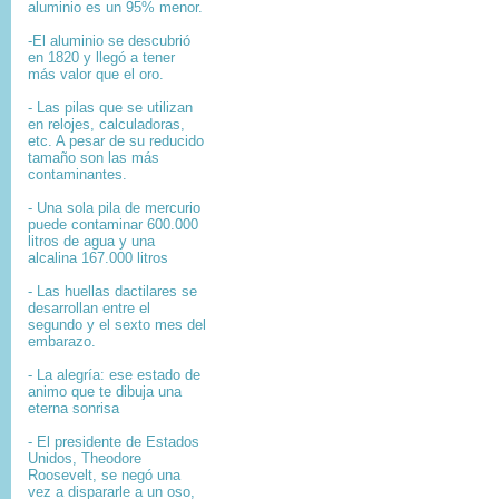
aluminio es un 95% menor.
-El aluminio se descubrió
en 1820 y llegó a tener
más valor que el oro.
- Las pilas que se utilizan
en relojes, calculadoras,
etc. A pesar de su reducido
tamaño son las más
contaminantes.
- Una sola pila de mercurio
puede contaminar 600.000
litros de agua y una
alcalina 167.000 litros
- Las huellas dactilares se
desarrollan entre el
segundo y el sexto mes del
embarazo.
- La alegría: ese estado de
animo que te dibuja una
eterna sonrisa
- El presidente de Estados
Unidos, Theodore
Roosevelt, se negó una
vez a dispararle a un oso,