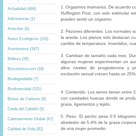
1. Orgasmos mamarios. De acuerdo co
Actualidad
(666)
Huffington Post, con solo estimular es
Adivinanzas
(1)
pueden sentir un orgasmo.
Arrecifes
(5)
2. Pezones diferentes. Los normales s
la areola. Los planos solo destacan cu
Autos Ecológicos
(110)
cambio de temperatura. Invertidos, cu
Aventureros
(187)
3. Cambian de tamaño cada mes. Dura
Belleza
(28)
algunas mujeres experimentan un aum
altos niveles de progesterona y pr
Bioconstrucción
(18)
excitación sexual crecen hasta un 25%
Biodegradable
(7)
Biodiversidad
(331)
4. Contenido. Los senos tienen entre 1
con cavidades huecas donde se produ
Bonos de Carbono
(8)
grasa, ligamentos y tejido.
Caida del Cabello
(5)
5. Peso. El pecho pesa 0.5 kilogra
Calentamiento Global
(67)
alrededor de 5.4% de la grasa corporal
de una mujer promedio.
Calidad de Vida
(82)