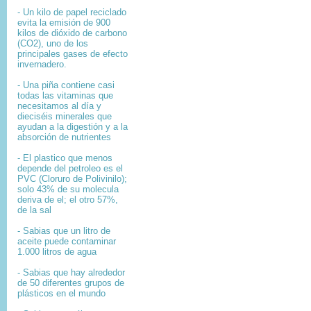
- Un kilo de papel reciclado
evita la emisión de 900
kilos de dióxido de carbono
(CO2), uno de los
principales gases de efecto
invernadero.
- Una piña contiene casi
todas las vitaminas que
necesitamos al día y
dieciséis minerales que
ayudan a la digestión y a la
absorción de nutrientes
- El plastico que menos
depende del petroleo es el
PVC (Cloruro de Polivinilo);
solo 43% de su molecula
deriva de el; el otro 57%,
de la sal
- Sabias que un litro de
aceite puede contaminar
1.000 litros de agua
- Sabias que hay alrededor
de 50 diferentes grupos de
plásticos en el mundo