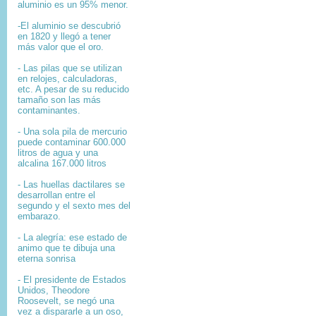
aluminio es un 95% menor.
-El aluminio se descubrió
en 1820 y llegó a tener
más valor que el oro.
- Las pilas que se utilizan
en relojes, calculadoras,
etc. A pesar de su reducido
tamaño son las más
contaminantes.
- Una sola pila de mercurio
puede contaminar 600.000
litros de agua y una
alcalina 167.000 litros
- Las huellas dactilares se
desarrollan entre el
segundo y el sexto mes del
embarazo.
- La alegría: ese estado de
animo que te dibuja una
eterna sonrisa
- El presidente de Estados
Unidos, Theodore
Roosevelt, se negó una
vez a dispararle a un oso,