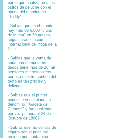
por lo que bautizaron a los
ositos de peluche con el
apodo del mandatario:
"Teddy".
- Sabias que en el mundo
hay más de 6.000 "clubs
de la risa" en 60 países,
según la asociación
internacional del Yoga de la
Risa
- Sabias que la yema de
cada uno de nuestros
dedos tiene mas de 10 mil
sensores microscopicos
por eso nuestro sentido del
tacto es tan preciso y
delicado
- Sabías que el primer
periódico venezolano se
denominó " Gaceta de
Caracas" y fue publicado
por vez primera el 24 de
Octubre de 1808?
-
Sabías que l
as colillas de
cigarro son el principal
residuo que contamina