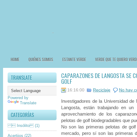
HOME
QUIÉNES SOMOS
ESTANTE VERDE
VERDE QUE TE QUIERO VERD
CAPARAZONES DE LANGOSTA SE CO
TRANSLATE
GOLF
16:16:00
Reciclaje
No hay c
Powered by
Investigadores de la Universidad de M
Translate
Langosta, están trabajando en un 
CATEGORÍAS
aprovechamiento de los caparazone
pelotas de golf biodegradables que pue
 Insólito
(1)
No son las primeras pelotas de golf
mercado, pero sí son las primeras 
Acertijos
(22)