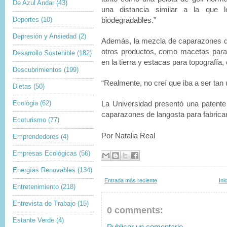
De Azul Andar
(43)
una distancia similar a la que l
Deportes
(10)
biodegradables.”
Depresión y Ansiedad
(2)
Además, la mezcla de caparazones de
otros productos, como macetas par
Desarrollo Sostenible
(182)
en la tierra y estacas para topografía
Descubrimientos
(199)
“Realmente, no creí que iba a ser tan ú
Dietas
(50)
Ecológia
(62)
La Universidad presentó una patente
caparazones de langosta para fabricar 
Ecoturismo
(77)
Por Natalia Real
Emprendedores
(4)
Empresas Ecológicas
(56)
Energías Renovables
(134)
Entrada más reciente
Ini
Entretenimiento
(218)
Entrevista de Trabajo
(15)
0 comments:
Estante Verde
(4)