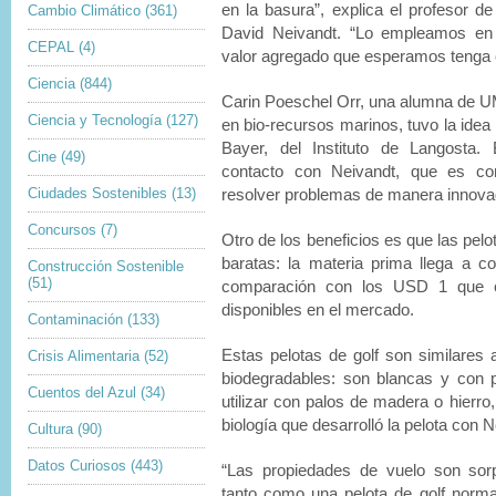
en la basura”, explica el profesor de
Cambio Climático
(361)
David Neivandt. “Lo empleamos e
CEPAL
(4)
valor agregado que esperamos tenga é
Ciencia
(844)
Carin Poeschel Orr, una alumna de U
Ciencia y Tecnología
(127)
en bio-recursos marinos, tuvo la idea 
Bayer, del Instituto de Langosta
Cine
(49)
contacto con Neivandt, que es con
Ciudades Sostenibles
(13)
resolver problemas de manera innova
Concursos
(7)
Otro de los beneficios es que las pel
baratas: la materia prima llega a c
Construcción Sostenible
(51)
comparación con los USD 1 que cu
disponibles en el mercado.
Contaminación
(133)
Estas pelotas de golf son similares 
Crisis Alimentaria
(52)
biodegradables: son blancas y con
Cuentos del Azul
(34)
utilizar con palos de madera o hierro,
biología que desarrolló la pelota con N
Cultura
(90)
Datos Curiosos
(443)
“Las propiedades de vuelo son sorp
tanto como una pelota de golf norma