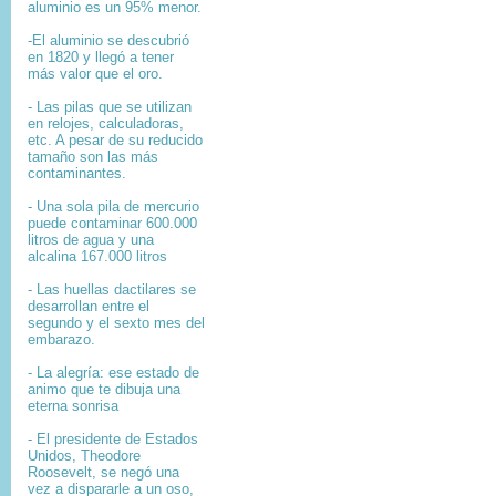
aluminio es un 95% menor.
-El aluminio se descubrió
en 1820 y llegó a tener
más valor que el oro.
- Las pilas que se utilizan
en relojes, calculadoras,
etc. A pesar de su reducido
tamaño son las más
contaminantes.
- Una sola pila de mercurio
puede contaminar 600.000
litros de agua y una
alcalina 167.000 litros
- Las huellas dactilares se
desarrollan entre el
segundo y el sexto mes del
embarazo.
- La alegría: ese estado de
animo que te dibuja una
eterna sonrisa
- El presidente de Estados
Unidos, Theodore
Roosevelt, se negó una
vez a dispararle a un oso,