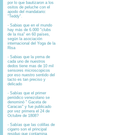
por lo que bautizaron a los
ositos de peluche con el
apodo del mandatario:
"Teddy".
- Sabias que en el mundo
hay más de 6.000 "clubs
de la risa" en 60 países,
según la asociación
internacional del Yoga de la
Risa
- Sabias que la yema de
cada uno de nuestros
dedos tiene mas de 10 mil
sensores microscopicos
por eso nuestro sentido del
tacto es tan preciso y
delicado
- Sabías que el primer
periódico venezolano se
denominó " Gaceta de
Caracas" y fue publicado
por vez primera el 24 de
Octubre de 1808?
-
Sabías que l
as colillas de
cigarro son el principal
residuo que contamina