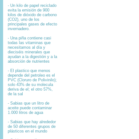
- Un kilo de papel reciclado
evita la emisión de 900
kilos de dióxido de carbono
(CO2), uno de los
principales gases de efecto
invernadero.
- Una piña contiene casi
todas las vitaminas que
necesitamos al día y
dieciséis minerales que
ayudan a la digestión y a la
absorción de nutrientes
- El plastico que menos
depende del petroleo es el
PVC (Cloruro de Polivinilo);
solo 43% de su molecula
deriva de el; el otro 57%,
de la sal
- Sabias que un litro de
aceite puede contaminar
1.000 litros de agua
- Sabias que hay alrededor
de 50 diferentes grupos de
plásticos en el mundo