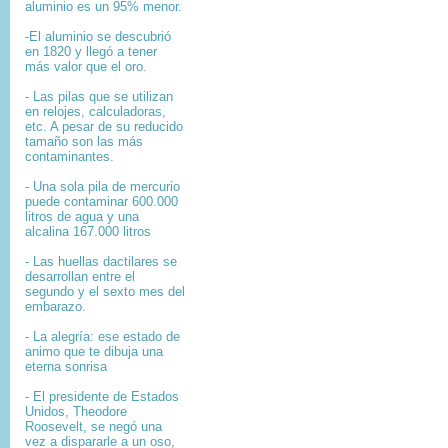
aluminio es un 95% menor.
-El aluminio se descubrió
en 1820 y llegó a tener
más valor que el oro.
- Las pilas que se utilizan
en relojes, calculadoras,
etc. A pesar de su reducido
tamaño son las más
contaminantes.
- Una sola pila de mercurio
puede contaminar 600.000
litros de agua y una
alcalina 167.000 litros
- Las huellas dactilares se
desarrollan entre el
segundo y el sexto mes del
embarazo.
- La alegría: ese estado de
animo que te dibuja una
eterna sonrisa
- El presidente de Estados
Unidos, Theodore
Roosevelt, se negó una
vez a dispararle a un oso,