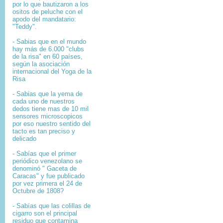
por lo que bautizaron a los
ositos de peluche con el
apodo del mandatario:
"Teddy".
- Sabias que en el mundo
hay más de 6.000 "clubs
de la risa" en 60 países,
según la asociación
internacional del Yoga de la
Risa
- Sabias que la yema de
cada uno de nuestros
dedos tiene mas de 10 mil
sensores microscopicos
por eso nuestro sentido del
tacto es tan preciso y
delicado
- Sabías que el primer
periódico venezolano se
denominó " Gaceta de
Caracas" y fue publicado
por vez primera el 24 de
Octubre de 1808?
-
Sabías que l
as colillas de
cigarro son el principal
residuo que contamina