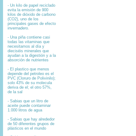
- Un kilo de papel reciclado
evita la emisión de 900
kilos de dióxido de carbono
(CO2), uno de los
principales gases de efecto
invernadero.
- Una piña contiene casi
todas las vitaminas que
necesitamos al día y
dieciséis minerales que
ayudan a la digestión y a la
absorción de nutrientes
- El plastico que menos
depende del petroleo es el
PVC (Cloruro de Polivinilo);
solo 43% de su molecula
deriva de el; el otro 57%,
de la sal
- Sabias que un litro de
aceite puede contaminar
1.000 litros de agua
- Sabias que hay alrededor
de 50 diferentes grupos de
plásticos en el mundo