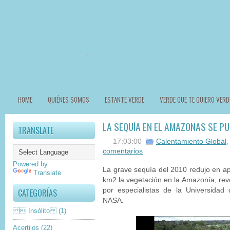
HOME
QUIÉNES SOMOS
ESTANTE VERDE
VERDE QUE TE QUIERO VERD
LA SEQUÍA EN EL AMAZONAS SE PU
TRANSLATE
17:03:00
Calentamiento Global
comentarios
Powered by
La grave sequía del 2010 redujo en a
Translate
km2 la vegetación en la Amazonía, revel
por especialistas de la Universidad
CATEGORÍAS
NASA.
 Insólito
(1)
Acertijos
(22)