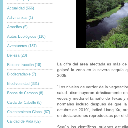
Actualidad
(666)
Adivinanzas
(1)
Arrecifes
(5)
Autos Ecológicos
(110)
Aventureros
(187)
Belleza
(28)
La cifra del área afectada es más de
Bioconstrucción
(18)
golpeó la zona en la severa sequía 
Biodegradable
(7)
2005.
Biodiversidad
(331)
“Los niveles de verdor de la vegetac
salud- disminuyeron drásticamente en
Bonos de Carbono
(8)
veces y media el tamaño de Texas y n
Caida del Cabello
(5)
normales incluso después de que la 
octubre de 2010”, indicó Liang Xu, auto
Calentamiento Global
(67)
en declaraciones reproducidas por el d
Calidad de Vida
(82)
Según los científicos, quienes estud