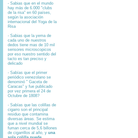
- Sabias que en el mundo
hay más de 6.000 "clubs
de la risa" en 60 países,
según la asociación
internacional del Yoga de la
Risa
- Sabias que la yema de
cada uno de nuestros
dedos tiene mas de 10 mil
sensores microscopicos
por eso nuestro sentido del
tacto es tan preciso y
delicado
- Sabías que el primer
periódico venezolano se
denominó " Gaceta de
Caracas" y fue publicado
por vez primera el 24 de
Octubre de 1808?
-
Sabías que l
as colillas de
cigarro son el principal
residuo que contamina
diversas áreas. Se estima
que a nivel mundial se
fuman cerca de 5,6 billones
de cigarrillos al año, y
una
sola colilla puede