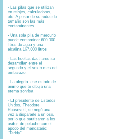
- Las pilas que se utilizan
en relojes, calculadoras,
etc. A pesar de su reducido
tamaño son las más
contaminantes.
- Una sola pila de mercurio
puede contaminar 600.000
litros de agua y una
alcalina 167.000 litros
- Las huellas dactilares se
desarrollan entre el
segundo y el sexto mes del
embarazo.
- La alegría: ese estado de
animo que te dibuja una
eterna sonrisa
- El presidente de Estados
Unidos, Theodore
Roosevelt, se negó una
vez a dispararle a un oso,
por lo que bautizaron a los
ositos de peluche con el
apodo del mandatario:
"Teddy".