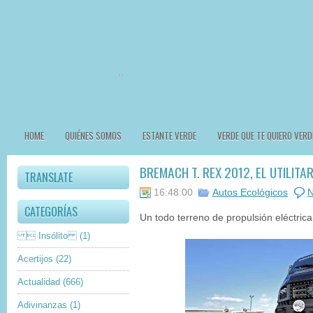
HOME
QUIÉNES SOMOS
ESTANTE VERDE
VERDE QUE TE QUIERO VERD
BREMACH T. REX 2012, EL UTILITA
TRANSLATE
16:48:00
Autos Ecológicos
N
CATEGORÍAS
Un todo terreno de propulsión eléctrica
 Insólito
(1)
Acertijos
(22)
Actualidad
(666)
Adivinanzas
(1)