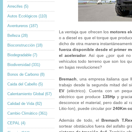
Arrecifes
(5)
Autos Ecológicos
(110)
Aventureros
(187)
La ventaja que ofrecen los
motores el
Belleza
(28)
o a diesel es que el torque que produ
dicho de otra manera instantáneament
Bioconstrucción
(18)
fuerza disponible desde el primer 
Biodegradable
(7)
el acelerador
. Así que ¿por qué no u
vehículos todo terreno que son los q
Biodiversidad
(331)
en bajas revoluciones?
Bonos de Carbono
(8)
Bremach
, una empresa italiana que 
Caida del Cabello
(5)
trabajo desde la segunda mitad del s
EV
(eléctrico). Cuenta con un peq
Calentamiento Global
(67)
eléctrico que produce
135Hp
y graci
desconoce el material, pero dado al 
Calidad de Vida
(82)
Litio-Ion), puede circular por
240Km co
Cambio Climático
(361)
Además de todo, el
Bremach T.R
CEPAL
(4)
sortear obstáculos fuera del asfalto g