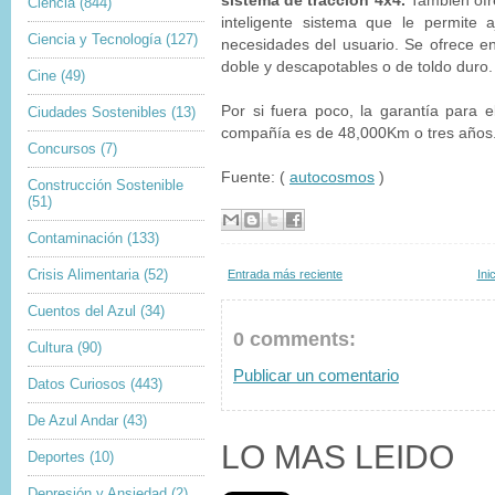
sistema de tracción 4x4.
También ofr
Ciencia
(844)
inteligente sistema que le permite 
Ciencia y Tecnología
(127)
necesidades del usuario. Se ofrece en
doble y descapotables o de toldo duro.
Cine
(49)
Por si fuera poco, la garantía para el
Ciudades Sostenibles
(13)
compañía es de 48,000Km o tres años
Concursos
(7)
Fuente: (
autocosmos
)
Construcción Sostenible
(51)
Contaminación
(133)
Crisis Alimentaria
(52)
Entrada más reciente
Ini
Cuentos del Azul
(34)
0 comments:
Cultura
(90)
Publicar un comentario
Datos Curiosos
(443)
De Azul Andar
(43)
LO MAS LEIDO
Deportes
(10)
Depresión y Ansiedad
(2)