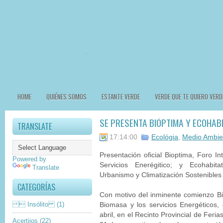
HOME
QUIÉNES SOMOS
ESTANTE VERDE
VERDE QUE TE QUIERO VERD
SE PRESENTA BIÓPTIMA Y ECOHAB
TRANSLATE
17:14:00
Ecológia
,
Medio Ambie
Presentación oficial Bioptima, Foro In
Powered by
Servicios Enerégitico; y Ecohabita
Translate
Urbanismo y Climatización Sostenibles
CATEGORÍAS
Con motivo del inminente comienzo Bi
 Insólito
(1)
Biomasa y los servicios Energéticos,
abril, en el Recinto Provincial de Fer
Acertijos
(22)