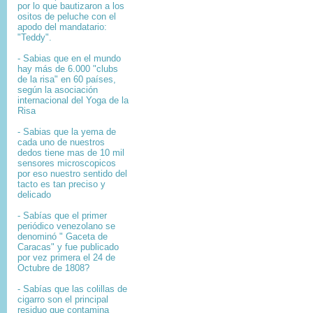
por lo que bautizaron a los
ositos de peluche con el
apodo del mandatario:
"Teddy".
- Sabias que en el mundo
hay más de 6.000 "clubs
de la risa" en 60 países,
según la asociación
internacional del Yoga de la
Risa
- Sabias que la yema de
cada uno de nuestros
dedos tiene mas de 10 mil
sensores microscopicos
por eso nuestro sentido del
tacto es tan preciso y
delicado
- Sabías que el primer
periódico venezolano se
denominó " Gaceta de
Caracas" y fue publicado
por vez primera el 24 de
Octubre de 1808?
-
Sabías que l
as colillas de
cigarro son el principal
residuo que contamina