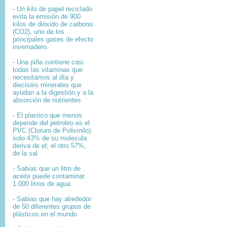
- Un kilo de papel reciclado
evita la emisión de 900
kilos de dióxido de carbono
(CO2), uno de los
principales gases de efecto
invernadero.
- Una piña contiene casi
todas las vitaminas que
necesitamos al día y
dieciséis minerales que
ayudan a la digestión y a la
absorción de nutrientes
- El plastico que menos
depende del petroleo es el
PVC (Cloruro de Polivinilo);
solo 43% de su molecula
deriva de el; el otro 57%,
de la sal
- Sabias que un litro de
aceite puede contaminar
1.000 litros de agua
- Sabias que hay alrededor
de 50 diferentes grupos de
plásticos en el mundo