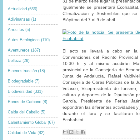
31 de marzo tiene lugar la presentación
Igualmente se presentará Ecohabitat,
Actualidad
(666)
Climatización y Sostenibles que se 
Adivinanzas
(1)
Biópitma del 7 al 9 de abril.
Arrecifes
(5)
Autos Ecológicos
(110)
Aventureros
(187)
El acto se llevará a cabo en la
Convenciones del Recinto Provincial
Belleza
(28)
10:30 h. y al mismo acudirán Man
provincial de la Consejería de Econo
Bioconstrucción
(18)
Junta de Andalucía, Rafael Valdivie
Biodegradable
(7)
Consejería de Obras Públicas de la J
Velasco, Vicepresidenta de turismo, de
Biodiversidad
(331)
cultura y deportes de la Diputación pr
García, Presidente de Ferias Jaé
Bonos de Carbono
(8)
expondrán las diferentes actividades y
Caida del Cabello
(5)
durante el foro y se facilitarán 
Ecohabitat.
Calentamiento Global
(67)
Calidad de Vida
(82)