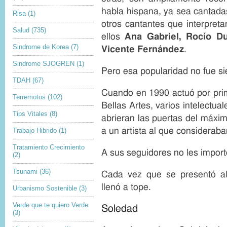
habla hispana, ya sea cantada
Risa
(1)
otros cantantes que interpreta
Salud
(735)
ellos
Ana Gabriel, Rocío Du
Sindrome de Korea
(7)
Vicente Fernández
.
Sindrome SJOGREN
(1)
Pero esa popularidad no fue si
TDAH
(67)
Cuando en 1990 actuó por prim
Terremotos
(102)
Bellas Artes, varios intelectua
Tips Vitales
(8)
abrieran las puertas del máximo
a un artista al que consideraba
Trabajo Hibrido
(1)
Tratamiento Crecimiento
A sus seguidores no les import
(2)
Tsunami
(36)
Cada vez que se presentó all
llenó a tope.
Urbanismo Sostenible
(3)
Verde que te quiero Verde
Soledad
(3)