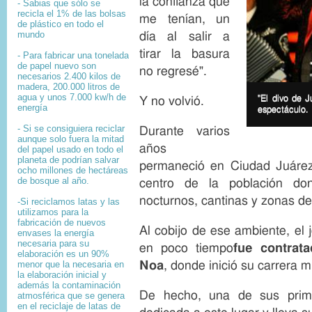
la confianza que
- Sabias que sólo se
recicla el 1% de las bolsas
me tenían, un
de plástico en todo el
mundo
día al salir a
tirar la basura
- Para fabricar una tonelada
de papel nuevo son
no regresé".
necesarios 2.400 kilos de
madera, 200.000 litros de
I
agua y unos 7.000 kw/h de
m
I
"El divo de J
Y no volvió.
energía
a
m
espectáculo.
g
a
- Si se consiguiera reciclar
Durante varios
e
g
aunque solo fuera la mitad
c
e
años
del papel usado en todo el
o
c
planeta de podrían salvar
permaneció en Ciudad Juárez
p
a
ocho millones de hectáreas
y
p
de bosque al año.
centro de la población do
r
t
nocturnos, cantinas y zonas de 
i
i
-Si reciclamos latas y las
g
o
utilizamos para la
h
n
fabricación de nuevos
Al cobijo de ese ambiente, el 
envases la energía
t
necesaria para su
en poco tiempo
fue contrat
elaboración es un 90%
Noa
, donde inició su carrera m
menor que la necesaria en
la elaboración inicial y
además la contaminación
De hecho, una de sus prim
atmosférica que se genera
en el reciclaje de latas de