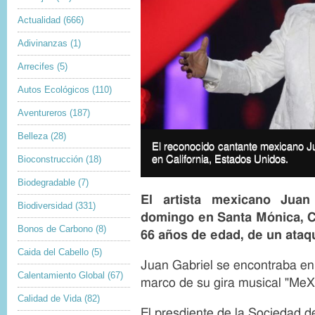
Actualidad
(666)
Adivinanzas
(1)
Arrecifes
(5)
Autos Ecológicos
(110)
Aventureros
(187)
I
Belleza
(28)
m
I
El reconocido cantante mexicano Ju
a
m
en California, Estados Unidos.
Bioconstrucción
(18)
g
a
e
g
Biodegradable
(7)
c
e
El artista mexicano Juan 
o
c
Biodiversidad
(331)
p
a
domingo en Santa Mónica, Cal
y
p
Bonos de Carbono
(8)
66 años de edad, de un ataq
r
t
i
i
Caida del Cabello
(5)
g
o
Juan Gabriel se encontraba en
h
n
Calentamiento Global
(67)
t
marco de su gira musical "MeX
Calidad de Vida
(82)
El presdiente de la Sociedad 