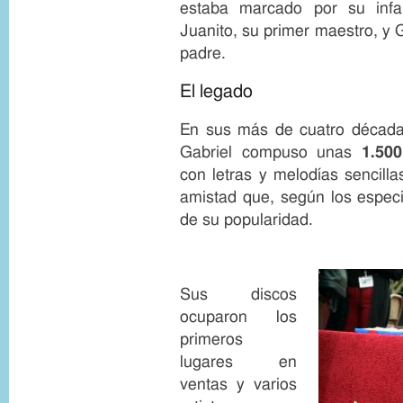
p
a
estaba marcado por su inf
y
p
Juanito, su primer maestro, y 
r
t
i
i
padre.
g
o
h
n
El legado
t
En sus más de cuatro década
Gabriel compuso unas
1.50
con letras y melodías sencill
amistad que, según los especia
de su popularidad.
Sus discos
ocuparon los
primeros
lugares en
ventas y varios