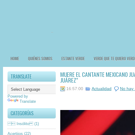
HOME
QUIÉNES SOMOS
ESTANTE VERDE
VERDE QUE TE QUIERO VERD
MUERE EL CANTANTE MEXICANO JUA
TRANSLATE
JUÁREZ"
16:57:00
Actualidad
No hay 
Powered by
Translate
CATEGORÍAS
 Insólito
(1)
Acertijos
(22)