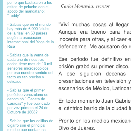
por lo que bautizaron a los
Carlos Monsiváis, escritor
ositos de peluche con el
apodo del mandatario:
"Teddy".
"Viví muchas cosas al llegar
- Sabias que en el mundo
hay más de 6.000 "clubs
Aunque era bueno para hac
de la risa" en 60 países,
según la asociación
inocente para otras, y al caer
internacional del Yoga de la
defenderme. Me acusaron de ro
Risa
- Sabias que la yema de
Ese período fue definitivo en
cada uno de nuestros
dedos tiene mas de 10 mil
prisión grabó su primer disco
sensores microscopicos
por eso nuestro sentido del
A ese siguieron decenas
tacto es tan preciso y
presentaciones en televisión y
delicado
escenarios de México, Latinoa
- Sabías que el primer
periódico venezolano se
denominó " Gaceta de
En todo momento Juan Gabriel
Caracas" y fue publicado
el céntrico barrio de la ciudad f
por vez primera el 24 de
Octubre de 1808?
Pronto en los medios mexican
-
Sabías que l
as colillas de
cigarro son el principal
Divo de Juárez.
residuo que contamina