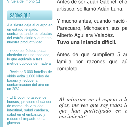
Antes de ser Juan Gabriel, el 
Viruela del mono
(1)
artístico: se llamó Adán Luna.
SABIAS QUE
Y mucho antes, cuando nació 
-La siesta deja al cuerpo en
Parácuaro, Michoacán, sus pa
un estado relajado,
contrarrestando los efectos
Alberto Aguilera Valadéz.
del estrés diario y aumenta
Tuvo una infancia difícil.
nuestra productividad
- 7.000 periódicos pesan
Antes de que cumpliera 5 añ
alrededor de una tonelada,
lo que equivale a tres
familia por razones que 
metros cúbicos de madera
completo.
- Reciclar 3.000 botellas de
vidrio evita 1.000 kilos de
basura y reduce la
contaminación del aire en
un 20%
Al mirarme en el espejo a l
- El Brócoli fortalece los
huesos, previene el cáncer
ojos, me veo que soy todos l
de mama, da vitalidad
que han participado en 
intestinal, salud cardiaca,
nacimiento"
salud en el embarazo y
reduce el impacto de la
glucosa.