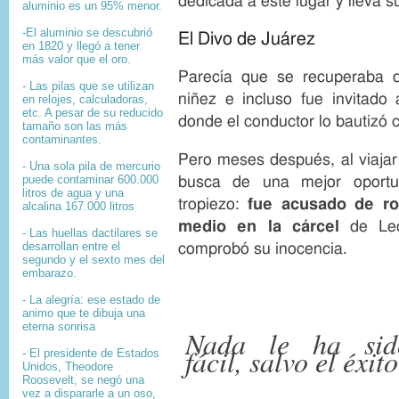
dedicada a este lugar y lleva 
aluminio es un 95% menor.
-El aluminio se descubrió
El Divo de Juárez
en 1820 y llegó a tener
más valor que el oro.
Parecía que se recuperaba de
- Las pilas que se utilizan
niñez e incluso fue invitado
en relojes, calculadoras,
etc. A pesar de su reducido
donde el conductor lo bautizó
tamaño son las más
contaminantes.
Pero meses después, al viajar
- Una sola pila de mercurio
puede contaminar 600.000
busca de una mejor oportu
litros de agua y una
tropiezo:
fue acusado de r
alcalina 167.000 litros
medio en la cárcel
de Lec
- Las huellas dactilares se
desarrollan entre el
comprobó su inocencia.
segundo y el sexto mes del
embarazo.
- La alegría: ese estado de
animo que te dibuja una
eterna sonrisa
Nada le ha sid
fácil, salvo el éxit
- El presidente de Estados
Unidos, Theodore
Roosevelt, se negó una
vez a dispararle a un oso,