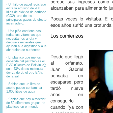
porque sus ingresos como 
- Un kilo de papel reciclado
alcanzaban para alimentarlo ju
evita la emisión de 900
kilos de dióxido de carbono
(CO2), uno de los
Pocas veces lo visitaba. El 
principales gases de efecto
invernadero.
esos años sufrió una profunda
- Una piña contiene casi
todas las vitaminas que
Los comienzos
necesitamos al día y
dieciséis minerales que
ayudan a la digestión y a la
absorción de nutrientes
Desde que llegó
- El plastico que menos
depende del petroleo es el
al orfanato,
PVC (Cloruro de Polivinilo);
solo 43% de su molecula
Juan Gabriel
deriva de el; el otro 57%,
pensaba en
de la sal
escaparse, pero
- Sabias que un litro de
aceite puede contaminar
tardó nueve
1.000 litros de agua
años en
- Sabias que hay alrededor
conseguirlo
de 50 diferentes grupos de
plásticos en el mundo
cuando "ya con