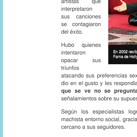
artistas que
interpretaron
sus canciones
se contagiaron
del éxito.
Hubo quienes
I
intentaron
m
I
En 2002 recib
a
m
Fama de Holl
opacar sus
g
a
e
g
triunfos
c
e
atacando sus preferencias sex
o
c
p
a
dio en el gusto y les respond
y
p
que se ve no se pregunt
r
t
i
i
señalamientos sobre su supue
g
o
h
n
t
Según los especialistas lo
machista entorno social, gracia
cercano a sus seguidores.