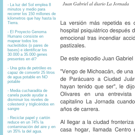
Juan Gabriel al diario La Jornada
- La luz del Sol emplea 8
minutos y medio para
recorrer los 150 millones de
kilometros que hay hasta la
La versión más repetida es 
Tierra.
hospital psiquiátrico después d
- El
Proyecto Genoma
Humano
consiste en
emocional tras incendiar acc
mapear
todos los
pastizales.
nucleótidos
(o pares de
bases) e identificar los
30.000 a 35.000
genes
De este episodio Juan Gabriel 
presentes en él?
- Una gota de petróleo es
"Vengo de Michoacán, de una f
capaz de convertir 25 litros
de agua potable en NO
de Parácuaro a Ciudad Juár
potable
hayan tenido que ser", le dij
- Media cucharadita de
Olivares en una entrevista 
canela puede ayudar a
disminuir los niveles de
capitalino La Jornada cuando
colesterol y triglicéridos en
años de carrera.
sangre
- Reciclar papel y cartón
Al llegar a la ciudad fronteri
reduce en un 74% la
contaminación del aire y en
casa hogar, llamada Centro d
un 35% la del agua.