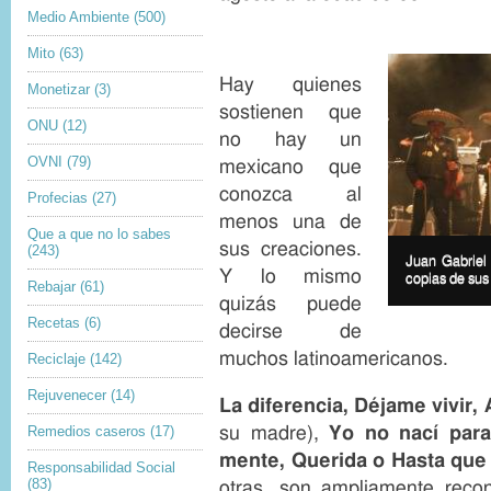
Medio Ambiente
(500)
Mito
(63)
Hay quienes
Monetizar
(3)
sostienen que
ONU
(12)
no hay un
OVNI
(79)
mexicano que
conozca al
Profecias
(27)
menos una de
Que a que no lo sabes
I
sus creaciones.
(243)
m
I
Juan Gabriel
Y lo mismo
a
m
copias de sus
Rebajar
(61)
g
a
quizás puede
e
g
Recetas
(6)
decirse de
c
e
o
c
muchos latinoamericanos.
Reciclaje
(142)
p
a
y
p
Rejuvenecer
(14)
r
t
La diferencia, Déjame vivir,
i
i
su madre),
Yo no nací par
Remedios caseros
(17)
g
o
h
n
mente, Querida o Hasta que 
Responsabilidad Social
t
(83)
otras, son ampliamente reco