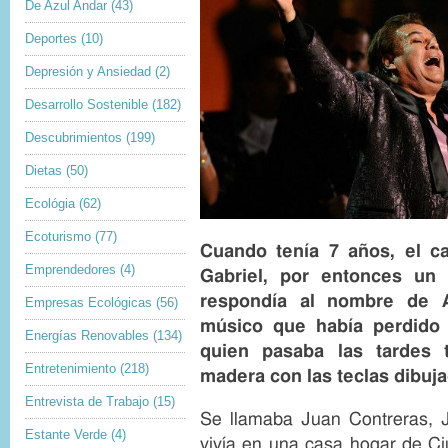
De Azul Andar
(43)
Deportes
(10)
Depresión y Ansiedad
(2)
Desarrollo Sostenible
(182)
Descubrimientos
(199)
Dietas
(50)
Ecológia
(62)
I
Ecoturismo
(77)
m
Cuando tenía 7 años, el c
a
Emprendedores
(4)
Gabriel, por entonces un 
g
e
respondía al nombre de A
Empresas Ecológicas
(56)
c
o
músico que había perdido 
Energías Renovables
(134)
p
quien pasaba las tardes 
y
Entretenimiento
(218)
r
madera con las teclas dibuj
i
Entrevista de Trabajo
(15)
g
Se llamaba Juan Contreras, Ju
h
Estante Verde
(4)
t
vivía en una casa hogar de C