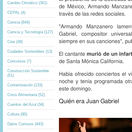
Cambio Climático
(361)
de México, Armando Manzanero
CEPAL
(4)
través de las redes sociales.
Ciencia
(844)
"Armando Manzanero lamen
Ciencia y Tecnología
(127)
Gabriel, compositor universa
siempre en sus canciones", pu
Cine
(49)
Ciudades Sostenibles
(13)
El cantante
murió de un infar
de Santa Mónica California.
Concursos
(7)
Construcción Sostenible
Había ofrecido conciertos el v
(51)
noche y tenía programada otr
Contaminación
(133)
este domingo.
Crisis Alimentaria
(52)
Quién era Juan Gabriel
Cuentos del Azul
(34)
Cultura
(90)
Datos Curiosos
(443)