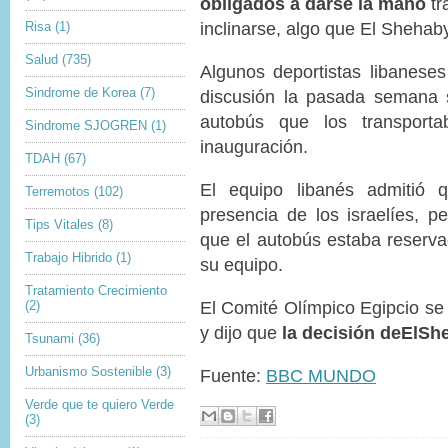
obligados a darse la mano
tr
r
t
i
i
inclinarse, algo que El Shehaby
Risa
(1)
g
o
h
n
Salud
(735)
Algunos deportistas libaneses
t
Sindrome de Korea
(7)
discusión la pasada semana 
autobús que los transport
Sindrome SJOGREN
(1)
inauguración.
TDAH
(67)
El equipo libanés admitió q
Terremotos
(102)
presencia de los israelíes, p
Tips Vitales
(8)
que el autobús estaba reserv
Trabajo Hibrido
(1)
su equipo.
Tratamiento Crecimiento
El Comité Olímpico Egipcio se
(2)
y dijo que
la decisión de
El
Sh
Tsunami
(36)
Urbanismo Sostenible
(3)
Fuente:
BBC MUNDO
Verde que te quiero Verde
(3)