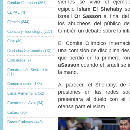
viernes se vivió el ejempl
Cambio Climático
(361)
egipcio
Islam El Shehaby
se
CEPAL
(4)
israelí
Or Sasson
al final de
Ciencia
(844)
los abucheos del público d
también un debate sobre la into
Ciencia y Tecnología
(127)
Cine
(49)
El Comité Olímpico Internaci
una comisión de disciplina de
Ciudades Sostenibles
(13)
que perdió en la primera ro
Concursos
(7)
a
Sasson
cuando el israelí se i
Construcción Sostenible
la mano.
(51)
Contaminación
(133)
Al parecer, el Shehaby, de 
presiones en las redes so
Crisis Alimentaria
(52)
presentara al duelo con el i
Cuentos del Azul
(34)
ofensa para el Islam.
Cultura
(90)
Datos Curiosos
(443)