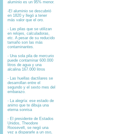
aluminio es un 95% menor.
-El aluminio se descubrió
en 1820 y llegó a tener
más valor que el oro.
- Las pilas que se utilizan
en relojes, calculadoras,
etc. A pesar de su reducido
tamaño son las más
contaminantes.
- Una sola pila de mercurio
puede contaminar 600.000
litros de agua y una
alcalina 167.000 litros
- Las huellas dactilares se
desarrollan entre el
segundo y el sexto mes del
embarazo.
- La alegría: ese estado de
animo que te dibuja una
eterna sonrisa
- El presidente de Estados
Unidos, Theodore
Roosevelt, se negó una
vez a dispararle a un oso,