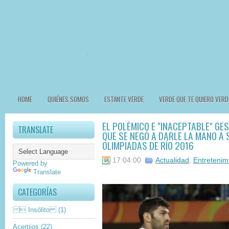
HOME
QUIÉNES SOMOS
ESTANTE VERDE
VERDE QUE TE QUIERO VERD
EL POLÉMICO E "INACEPTABLE" GE
TRANSLATE
QUE SE NEGÓ A DARLE LA MANO A S
OLIMPIADAS DE RÍO 2016
17:04:00
Actualidad
,
Entretenim
Powered by
Translate
CATEGORÍAS
 Insólito
(1)
Acertijos
(22)