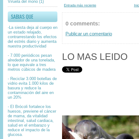
Viruela del mono
(1)
Entrada más reciente
Ini
SABIAS QUE
0 comments:
-La siesta deja al cuerpo en
un estado relajado,
Publicar un comentario
contrarrestando los efectos
del estrés diario y aumenta
nuestra productividad
LO MAS LEIDO
- 7.000 periódicos pesan
alrededor de una tonelada,
lo que equivale a tres
metros cúbicos de madera
- Reciclar 3.000 botellas de
vidrio evita 1.000 kilos de
basura y reduce la
contaminación del aire en
un 20%
- El Brócoli fortalece los
huesos, previene el cáncer
de mama, da vitalidad
intestinal, salud cardiaca,
salud en el embarazo y
reduce el impacto de la
glucosa.