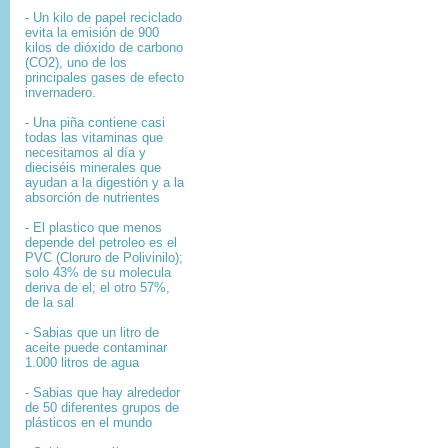
- Un kilo de papel reciclado
evita la emisión de 900
kilos de dióxido de carbono
(CO2), uno de los
principales gases de efecto
invernadero.
- Una piña contiene casi
todas las vitaminas que
necesitamos al día y
dieciséis minerales que
ayudan a la digestión y a la
absorción de nutrientes
- El plastico que menos
depende del petroleo es el
PVC (Cloruro de Polivinilo);
solo 43% de su molecula
deriva de el; el otro 57%,
de la sal
- Sabias que un litro de
aceite puede contaminar
1.000 litros de agua
- Sabias que hay alrededor
de 50 diferentes grupos de
plásticos en el mundo