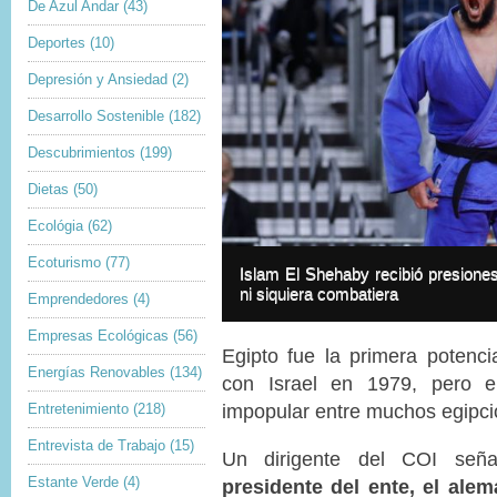
De Azul Andar
(43)
Deportes
(10)
Depresión y Ansiedad
(2)
Desarrollo Sostenible
(182)
Descubrimientos
(199)
Dietas
(50)
Ecológia
(62)
I
Ecoturismo
(77)
m
I
Islam El Shehaby recibió presiones
a
m
ni siquiera combatiera
Emprendedores
(4)
g
a
e
g
Empresas Ecológicas
(56)
c
e
Egipto fue la primera potenci
o
c
Energías Renovables
(134)
p
a
con Israel en 1979, pero e
y
p
impopular entre muchos egipci
Entretenimiento
(218)
r
t
i
i
Entrevista de Trabajo
(15)
g
o
Un dirigente del COI se
h
n
Estante Verde
(4)
presidente del ente, el al
t