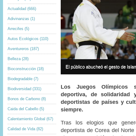
Actualidad
(666)
Adivinanzas
(1)
Arrecifes
(5)
Autos Ecológicos
(110)
Aventureros
(187)
Belleza
(28)
I
m
I
El público abucheó el gesto de Isl
Bioconstrucción
(18)
a
m
g
a
Biodegradable
(7)
e
g
c
Los Juegos Olímpicos s
e
Biodiversidad
(331)
o
c
deportiva, de solidaridad
p
a
Bonos de Carbono
(8)
y
p
deportistas de países y cult
r
t
siempre.
Caida del Cabello
(5)
i
i
g
o
Calentamiento Global
(67)
h
n
Tras los elogios que gener
t
Calidad de Vida
(82)
deportista de Corea del Norte