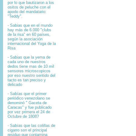
por lo que bautizaron a los
ositos de peluche con el
apodo del mandatario:
"Teddy".
- Sabias que en el mundo
hay más de 6.000 "clubs
de la risa" en 60 países,
según la asociación
internacional del Yoga de la
Risa
- Sabias que la yema de
cada uno de nuestros
dedos tiene mas de 10 mil
sensores microscopicos
por eso nuestro sentido del
tacto es tan preciso y
delicado
- Sabías que el primer
periódico venezolano se
denominó " Gaceta de
Caracas" y fue publicado
por vez primera el 24 de
Octubre de 1808?
-
Sabías que l
as colillas de
cigarro son el principal
residuo que contamina