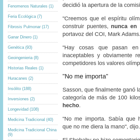
decidió la apertura de la comis
Fenomenos Naturales
(1)
Feria Ecológica
(7)
"Creemos que el espíritu olím
construir puentes,
nunca en 
Fibrosis Pulmonar
(17)
portavoz del COI, Mark Adams
Ganar Dinero
(1)
"Hay cosas que pasan en
Genética
(93)
inaceptables y obviamente r
Geoingenieria
(8)
competidores los valores olímp
Historias Reales
(1)
"No me importa"
Huracanes
(2)
Insólito
(188)
Sasson, que finalmente ganó l
categoría de más de 100 kilo
Inversiones
(2)
hecho
.
Longevidad
(108)
"No me importa. Sabía que h
Medicina Tradicional
(40)
que no me diera la mano", dijo.
Medicina Tradicional China
(9)
El Shehaby no hizo comentario