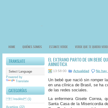
HOME
QUIÉNES SOMOS
ESTANTE VERDE
VERDE QUE TE QUIERO VERD
EL EXTRAÑO PARTO DE UN BEBÉ Q
TRANSLATE
AMNIÓTICA
13:58:00
Actualidad
No hay 
Powered by
Un bebé que nació sin romper la
Translate
en una clínica de Brasil, se ha 
de las redes sociales.
CATEGORÍAS
La enfermera Gisele Correa, qu
 Insólito
(1)
Santa Casa de la Misericordia d
Acertijos
(22)