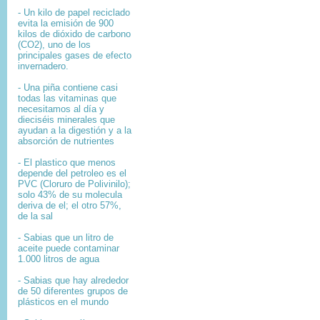
- Un kilo de papel reciclado
evita la emisión de 900
kilos de dióxido de carbono
(CO2), uno de los
principales gases de efecto
invernadero.
- Una piña contiene casi
todas las vitaminas que
necesitamos al día y
dieciséis minerales que
ayudan a la digestión y a la
absorción de nutrientes
- El plastico que menos
depende del petroleo es el
PVC (Cloruro de Polivinilo);
solo 43% de su molecula
deriva de el; el otro 57%,
de la sal
- Sabias que un litro de
aceite puede contaminar
1.000 litros de agua
- Sabias que hay alrededor
de 50 diferentes grupos de
plásticos en el mundo