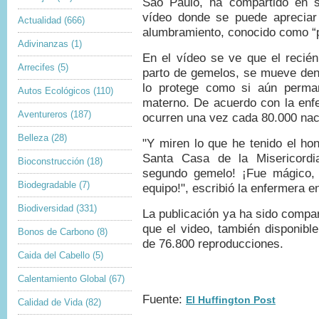
Sao Paulo, ha compartido en 
vídeo donde se puede apreciar
Actualidad
(666)
alumbramiento, conocido como “p
Adivinanzas
(1)
En el vídeo se ve que el recié
Arrecifes
(5)
parto de gemelos, se mueve den
lo protege como si aún perman
Autos Ecológicos
(110)
materno. De acuerdo con la enfe
Aventureros
(187)
ocurren una vez cada 80.000 nac
Belleza
(28)
"Y miren lo que he tenido el ho
Santa Casa de la Misericordia
Bioconstrucción
(18)
segundo gemelo! ¡Fue mágico, 
Biodegradable
(7)
equipo!", escribió la enfermera 
Biodiversidad
(331)
La publicación ya ha sido compa
que el video, también disponibl
Bonos de Carbono
(8)
de 76.800 reproducciones.
Caida del Cabello
(5)
Calentamiento Global
(67)
Fuente:
El Huffington Post
Calidad de Vida
(82)