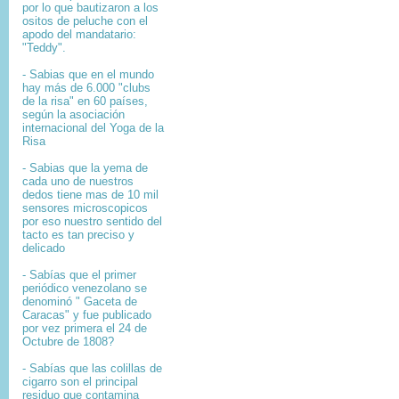
por lo que bautizaron a los
ositos de peluche con el
apodo del mandatario:
"Teddy".
- Sabias que en el mundo
hay más de 6.000 "clubs
de la risa" en 60 países,
según la asociación
internacional del Yoga de la
Risa
- Sabias que la yema de
cada uno de nuestros
dedos tiene mas de 10 mil
sensores microscopicos
por eso nuestro sentido del
tacto es tan preciso y
delicado
- Sabías que el primer
periódico venezolano se
denominó " Gaceta de
Caracas" y fue publicado
por vez primera el 24 de
Octubre de 1808?
-
Sabías que l
as colillas de
cigarro son el principal
residuo que contamina