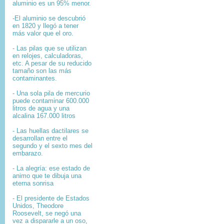
aluminio es un 95% menor.
-El aluminio se descubrió
en 1820 y llegó a tener
más valor que el oro.
- Las pilas que se utilizan
en relojes, calculadoras,
etc. A pesar de su reducido
tamaño son las más
contaminantes.
- Una sola pila de mercurio
puede contaminar 600.000
litros de agua y una
alcalina 167.000 litros
- Las huellas dactilares se
desarrollan entre el
segundo y el sexto mes del
embarazo.
- La alegría: ese estado de
animo que te dibuja una
eterna sonrisa
- El presidente de Estados
Unidos, Theodore
Roosevelt, se negó una
vez a dispararle a un oso,