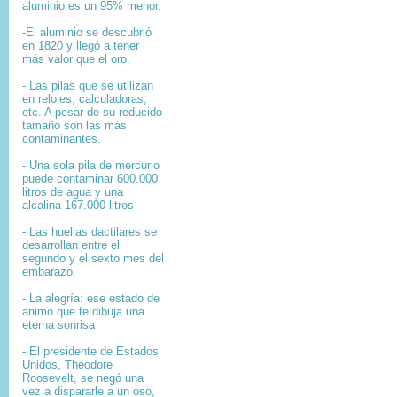
aluminio es un 95% menor.
-El aluminio se descubrió
en 1820 y llegó a tener
más valor que el oro.
- Las pilas que se utilizan
en relojes, calculadoras,
etc. A pesar de su reducido
tamaño son las más
contaminantes.
- Una sola pila de mercurio
puede contaminar 600.000
litros de agua y una
alcalina 167.000 litros
- Las huellas dactilares se
desarrollan entre el
segundo y el sexto mes del
embarazo.
- La alegría: ese estado de
animo que te dibuja una
eterna sonrisa
- El presidente de Estados
Unidos, Theodore
Roosevelt, se negó una
vez a dispararle a un oso,