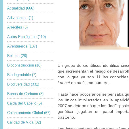
Actualidad
(666)
Adivinanzas
(1)
Arrecifes
(5)
Autos Ecológicos
(110)
Aventureros
(187)
Belleza
(28)
Bioconstrucción
(18)
Un grupo de científicos identificó cin
que incrementan el riesgo de desarrol
Biodegradable
(7)
con lo que ya son 11 las conocidas,
Lancet
en su último número.
Biodiversidad
(331)
Bonos de Carbono
(8)
Hasta hace pocos años se pensaba que
los únicos involucrados en la aparic
Caida del Cabello
(5)
2007 se determinó que los "loci" -posi
genética- jugaban un papel import
Calentamiento Global
(67)
trastorno.
Calidad de Vida
(82)
Los investigadores observaron cómo 