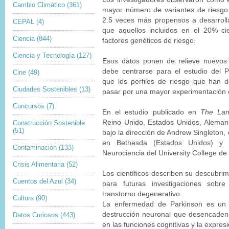
Cambio Climático
(361)
mayor número de variantes de riesgo
2.5 veces más propensos a desarroll
CEPAL
(4)
que aquellos incluidos en el 20% c
Ciencia
(844)
factores genéticos de riesgo.
Ciencia y Tecnología
(127)
Esos datos ponen de relieve nuevos
debe centrarse para el estudio del 
Cine
(49)
que los perfiles de riesgo que han 
Ciudades Sostenibles
(13)
pasar por una mayor experimentación c
Concursos
(7)
En el estudio publicado en
The Lan
Reino Unido, Estados Unidos, Alemani
Construcción Sostenible
(51)
bajo la dirección de Andrew Singleton, 
en Bethesda (Estados Unidos) y 
Contaminación
(133)
Neurociencia del University College de
Crisis Alimentaria
(52)
Los científicos describen su descubri
Cuentos del Azul
(34)
para futuras investigaciones sobre
transtorno degenerativo.
Cultura
(90)
La enfermedad de Parkinson es un 
destrucción neuronal que desencadena
Datos Curiosos
(443)
en las funciones cognitivas y la expres