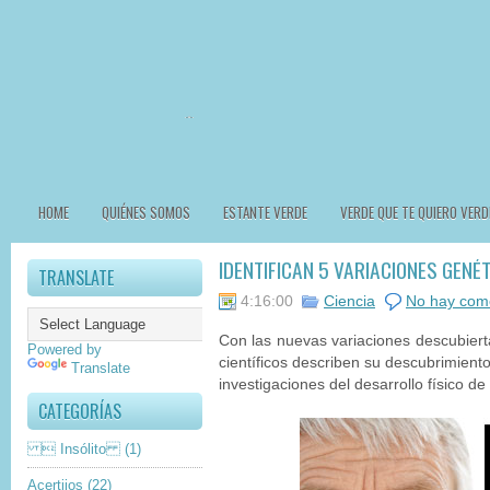
HOME
QUIÉNES SOMOS
ESTANTE VERDE
VERDE QUE TE QUIERO VERD
IDENTIFICAN 5 VARIACIONES GENÉ
TRANSLATE
4:16:00
Ciencia
No hay com
Con las nuevas variaciones descubier
Powered by
científicos describen su descubrimient
Translate
investigaciones del desarrollo físico de
CATEGORÍAS
 Insólito
(1)
Acertijos
(22)