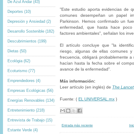
De Azul Andar
(43)
"Este estudio aporta evidencias de q
Deportes
(10)
comunes desempeñan un papel imp
Depresión y Ansiedad
(2)
Parkinson. Hemos confirmado un fue
enfermedad, que hasta hace poco
Desarrollo Sostenible
(182)
factores ambientales", señalan los inve
Descubrimientos
(199)
El artículo concluye que "la identif
Dietas
(50)
riesgo, algunas de ellas comunes 
frecuencia, obligará probablemente a 
Ecológia
(62)
hacían hasta la fecha sobre el compo
avance de la enfermedad".
Ecoturismo
(77)
Emprendedores
(4)
Más información:
Leer artículo (en inglés) de
The Lancet
Empresas Ecológicas
(56)
Fuente: (
EL UNIVERSAL.mx
)
Energías Renovables
(134)
Entretenimiento
(218)
Entrevista de Trabajo
(15)
Entrada más reciente
Ini
Estante Verde
(4)