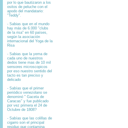
por lo que bautizaron a los
ositos de peluche con el
apodo del mandatario:
"Teddy".
- Sabias que en el mundo
hay más de 6.000 "clubs
de la risa" en 60 países,
según la asociación
internacional del Yoga de la
Risa
- Sabias que la yema de
cada uno de nuestros
dedos tiene mas de 10 mil
sensores microscopicos
por eso nuestro sentido del
tacto es tan preciso y
delicado
- Sabías que el primer
periódico venezolano se
denominó " Gaceta de
Caracas" y fue publicado
por vez primera el 24 de
Octubre de 1808?
-
Sabías que l
as colillas de
cigarro son el principal
residuo que contamina