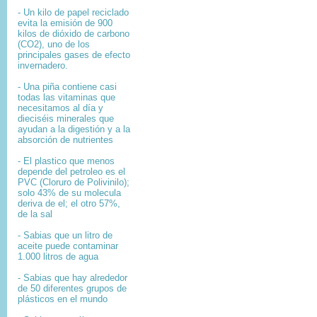
- Un kilo de papel reciclado
evita la emisión de 900
kilos de dióxido de carbono
(CO2), uno de los
principales gases de efecto
invernadero.
- Una piña contiene casi
todas las vitaminas que
necesitamos al día y
dieciséis minerales que
ayudan a la digestión y a la
absorción de nutrientes
- El plastico que menos
depende del petroleo es el
PVC (Cloruro de Polivinilo);
solo 43% de su molecula
deriva de el; el otro 57%,
de la sal
- Sabias que un litro de
aceite puede contaminar
1.000 litros de agua
- Sabias que hay alrededor
de 50 diferentes grupos de
plásticos en el mundo