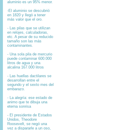
aluminio es un 95% menor.
-El aluminio se descubrió
en 1820 y llegó a tener
más valor que el oro.
- Las pilas que se utilizan
en relojes, calculadoras,
etc. A pesar de su reducido
tamaño son las más
contaminantes.
- Una sola pila de mercurio
puede contaminar 600.000
litros de agua y una
alcalina 167.000 litros
- Las huellas dactilares se
desarrollan entre el
segundo y el sexto mes del
embarazo.
- La alegría: ese estado de
animo que te dibuja una
eterna sonrisa
- El presidente de Estados
Unidos, Theodore
Roosevelt, se negó una
vez a dispararle a un oso,