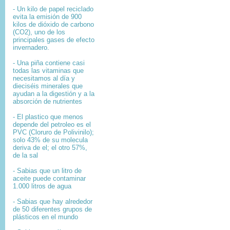
- Un kilo de papel reciclado
evita la emisión de 900
kilos de dióxido de carbono
(CO2), uno de los
principales gases de efecto
invernadero.
- Una piña contiene casi
todas las vitaminas que
necesitamos al día y
dieciséis minerales que
ayudan a la digestión y a la
absorción de nutrientes
- El plastico que menos
depende del petroleo es el
PVC (Cloruro de Polivinilo);
solo 43% de su molecula
deriva de el; el otro 57%,
de la sal
- Sabias que un litro de
aceite puede contaminar
1.000 litros de agua
- Sabias que hay alrededor
de 50 diferentes grupos de
plásticos en el mundo