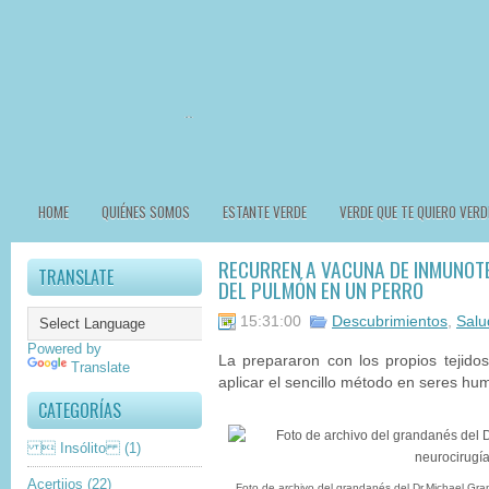
HOME
QUIÉNES SOMOS
ESTANTE VERDE
VERDE QUE TE QUIERO VERD
RECURREN A VACUNA DE INMUNOT
TRANSLATE
DEL PULMÓN EN UN PERRO
15:31:00
Descubrimientos
,
Salu
Powered by
La prepararon con los propios tejido
Translate
aplicar el sencillo método en seres h
CATEGORÍAS
 Insólito
(1)
Acertijos
(22)
Foto de archivo del grandanés del Dr.Michael Gran