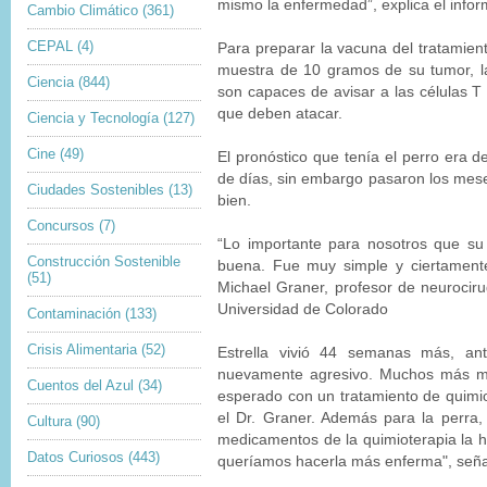
mismo la enfermedad”, explica el infor
Cambio Climático
(361)
CEPAL
(4)
Para preparar la vacuna del tratamie
muestra de 10 gramos de su tumor, la
Ciencia
(844)
son capaces de avisar a las células T
que deben atacar.
Ciencia y Tecnología
(127)
Cine
(49)
El pronóstico que tenía el perro era d
de días, sin embargo pasaron los mes
Ciudades Sostenibles
(13)
bien.
Concursos
(7)
“Lo importante para nosotros que su
Construcción Sostenible
buena. Fue muy simple y ciertamente
(51)
Michael Graner, profesor de neurocir
Universidad de Colorado
Contaminación
(133)
Crisis Alimentaria
(52)
Estrella vivió 44 semanas más, an
nuevamente agresivo. Muchos más m
Cuentos del Azul
(34)
esperado con un tratamiento de quimio
el Dr. Graner. Además para la perra,
Cultura
(90)
medicamentos de la quimioterapia la 
Datos Curiosos
(443)
queríamos hacerla más enferma", seña