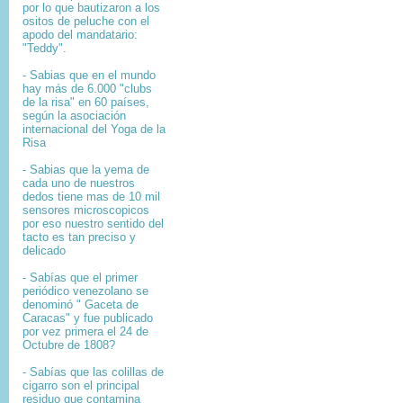
por lo que bautizaron a los
ositos de peluche con el
apodo del mandatario:
"Teddy".
- Sabias que en el mundo
hay más de 6.000 "clubs
de la risa" en 60 países,
según la asociación
internacional del Yoga de la
Risa
- Sabias que la yema de
cada uno de nuestros
dedos tiene mas de 10 mil
sensores microscopicos
por eso nuestro sentido del
tacto es tan preciso y
delicado
- Sabías que el primer
periódico venezolano se
denominó " Gaceta de
Caracas" y fue publicado
por vez primera el 24 de
Octubre de 1808?
-
Sabías que l
as colillas de
cigarro son el principal
residuo que contamina