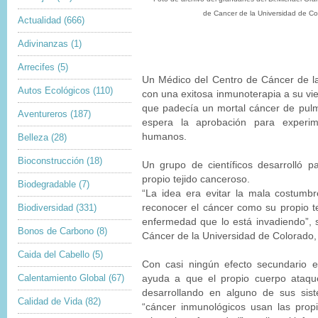
de Cancer de la Universidad de Co
Actualidad
(666)
Adivinanzas
(1)
Arrecifes
(5)
Un Médico del Centro de Cáncer de la
Autos Ecológicos
(110)
con una exitosa inmunoterapia a su vie
que padecía un mortal cáncer de pulm
Aventureros
(187)
espera la aprobación para experim
humanos.
Belleza
(28)
Bioconstrucción
(18)
Un grupo de científicos desarrolló p
propio tejido canceroso.
Biodegradable
(7)
“La idea era evitar la mala costumb
Biodiversidad
(331)
reconocer el cáncer como su propio t
enfermedad que lo está invadiendo”, 
Bonos de Carbono
(8)
Cáncer de la Universidad de Colorado, 
Caida del Cabello
(5)
Con casi ningún efecto secundario 
Calentamiento Global
(67)
ayuda a que el propio cuerpo ataqu
desarrollando en alguno de sus sist
Calidad de Vida
(82)
“cáncer inmunológicos usan las prop