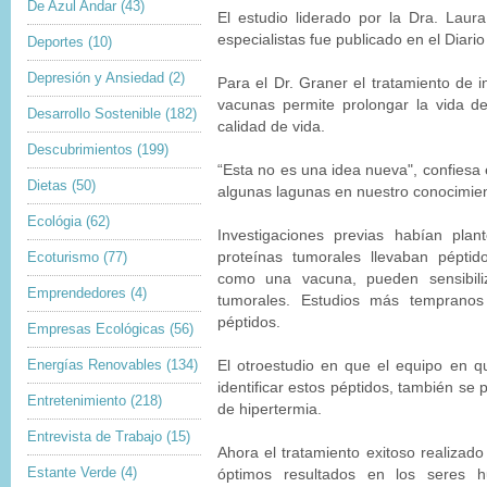
De Azul Andar
(43)
El
estudio
liderado por la Dra. Laura
especialistas fue publicado en el Diario
Deportes
(10)
Depresión y Ansiedad
(2)
Para el Dr. Graner el tratamiento de 
vacunas permite prolongar la vida d
Desarrollo Sostenible
(182)
calidad de vida.
Descubrimientos
(199)
“Esta no es una idea nueva", confiesa 
Dietas
(50)
algunas lagunas en nuestro conocimien
Ecológia
(62)
Investigaciones previas habían plan
Ecoturismo
(77)
proteínas tumorales llevaban pépti
como una vacuna, pueden sensibiliz
Emprendedores
(4)
tumorales. Estudios más tempranos 
péptidos.
Empresas Ecológicas
(56)
Energías Renovables
(134)
El otro
estudio
en que el equipo en que
identificar estos péptidos, también se p
Entretenimiento
(218)
de hipertermia.
Entrevista de Trabajo
(15)
Ahora el tratamiento exitoso realizado 
Estante Verde
(4)
óptimos resultados en los seres