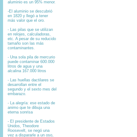
aluminio es un 95% menor.
-El aluminio se descubrió
en 1820 y llegó a tener
más valor que el oro.
- Las pilas que se utilizan
en relojes, calculadoras,
etc. A pesar de su reducido
tamaño son las más
contaminantes.
- Una sola pila de mercurio
puede contaminar 600.000
litros de agua y una
alcalina 167.000 litros
- Las huellas dactilares se
desarrollan entre el
segundo y el sexto mes del
embarazo.
- La alegría: ese estado de
animo que te dibuja una
eterna sonrisa
- El presidente de Estados
Unidos, Theodore
Roosevelt, se negó una
vez a dispararle a un oso,