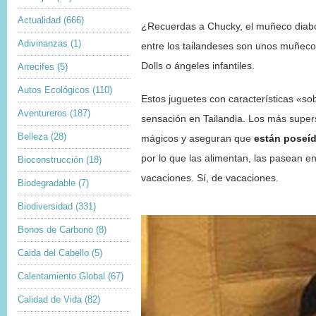
Actualidad
(666)
¿Recuerdas a Chucky, el muñeco diabó
Adivinanzas
(1)
entre los tailandeses son unos muñeco
Dolls o ángeles infantiles.
Arrecifes
(5)
Autos Ecológicos
(110)
Estos juguetes con características «s
Aventureros
(187)
sensación en Tailandia. Los más supers
Belleza
(28)
mágicos y aseguran que
están poseíd
por lo que las alimentan, las pasean en
Bioconstrucción
(18)
vacaciones. Sí, de vacaciones.
Biodegradable
(7)
Biodiversidad
(331)
Bonos de Carbono
(8)
Caida del Cabello
(5)
Calentamiento Global
(67)
Calidad de Vida
(82)