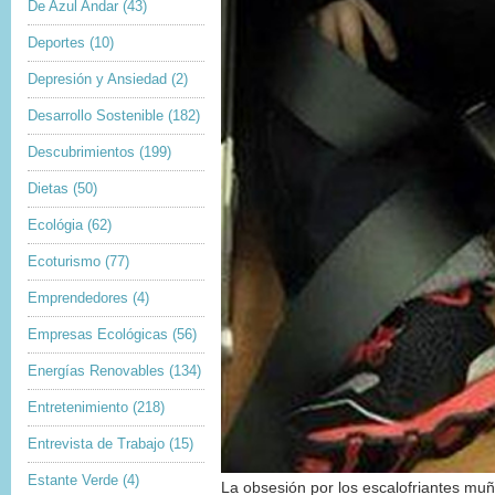
De Azul Andar
(43)
Deportes
(10)
Depresión y Ansiedad
(2)
Desarrollo Sostenible
(182)
Descubrimientos
(199)
Dietas
(50)
Ecológia
(62)
Ecoturismo
(77)
Emprendedores
(4)
Empresas Ecológicas
(56)
Energías Renovables
(134)
Entretenimiento
(218)
Entrevista de Trabajo
(15)
Estante Verde
(4)
La obsesión por los escalofriantes muñ