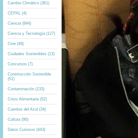
Cambio Climático
(361)
CEPAL
(4)
Ciencia
(844)
Ciencia y Tecnología
(127)
Cine
(49)
Ciudades Sostenibles
(13)
Concursos
(7)
Construcción Sostenible
(51)
Contaminación
(133)
Crisis Alimentaria
(52)
Cuentos del Azul
(34)
Cultura
(90)
Datos Curiosos
(443)