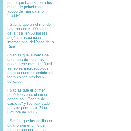
por lo que bautizaron a los
ositos de peluche con el
apodo del mandatario:
"Teddy".
- Sabias que en el mundo
hay más de 6.000 "clubs
de la risa" en 60 países,
según la asociación
internacional del Yoga de la
Risa
- Sabias que la yema de
cada uno de nuestros
dedos tiene mas de 10 mil
sensores microscopicos
por eso nuestro sentido del
tacto es tan preciso y
delicado
- Sabías que el primer
periódico venezolano se
denominó " Gaceta de
Caracas" y fue publicado
por vez primera el 24 de
Octubre de 1808?
-
Sabías que l
as colillas de
cigarro son el principal
residuo que contamina