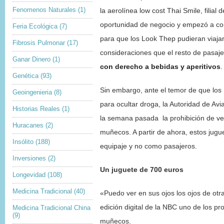
Fenomenos Naturales
(1)
la aerolínea low cost Thai Smile, filial 
oportunidad de negocio y empezó a come
Feria Ecológica
(7)
para que los Look Thep pudieran viaja
Fibrosis Pulmonar
(17)
consideraciones que el resto de pasaj
Ganar Dinero
(1)
con derecho a bebidas y aperitivos
.
Genética
(93)
Sin embargo, ante el temor de que los
Geoingenieria
(8)
para ocultar droga, la Autoridad de Avia
Historias Reales
(1)
la semana pasada la prohibición de ven
Huracanes
(2)
muñecos. A partir de ahora, estos jug
Insólito
(188)
equipaje y no como pasajeros.
Inversiones
(2)
Un juguete de 700 euros
Longevidad
(108)
Medicina Tradicional
(40)
«Puedo ver en sus ojos los ojos de otr
edición digital de la NBC uno de los pr
Medicina Tradicional China
(9)
muñecos.