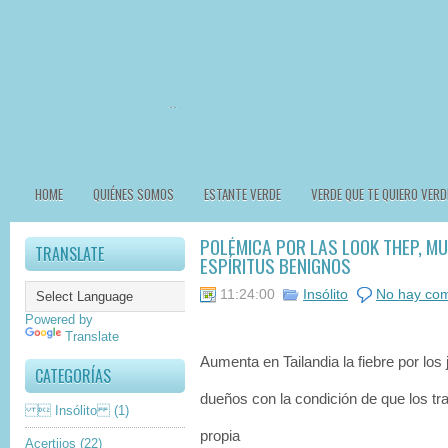
HOME
QUIÉNES SOMOS
ESTANTE VERDE
VERDE QUE TE QUIERO VERD
POLÉMICA POR LAS LOOK THEP, M
TRANSLATE
ESPÍRITUS BENIGNOS
11:24:00
Insólito
No hay com
Powered by
Translate
Aumenta en Tailandia la fiebre por los
CATEGORÍAS
dueños con la condición de que los tra
 Insólito
(1)
propia
Acertijos
(22)