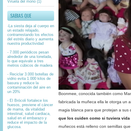
Viruela del mono
(1)
SABIAS QUE
-La siesta deja al cuerpo en
un estado relajado,
contrarrestando los efectos
del estrés diario y aumenta
nuestra productividad
- 7.000 periódicos pesan
alrededor de una tonelada,
lo que equivale a tres
metros cúbicos de madera
- Reciclar 3.000 botellas de
vidrio evita 1.000 kilos de
basura y reduce la
contaminación del aire en
un 20%
Boonmee, conocida también como Mama
- El Brócoli fortalece los
fabricada la muñeca ella le otorga un 
huesos, previene el cáncer
de mama, da vitalidad
magia blanca para que protejan a sus
intestinal, salud cardiaca,
salud en el embarazo y
que los cuiden como si tuviera vida
reduce el impacto de la
muñecos está relleno con semillas que 
glucosa.