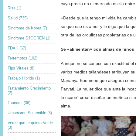
cuyo precio en el mercado oscila entre 
Risa
(1)
Salud
(735)
«Desde que la tengo mi vida ha cambia
sé que eso es amor y le digo que la qu
Sindrome de Korea
(7)
otra de las orgullosas propietarias de 
Sindrome SJOGREN
(1)
TDAH
(67)
Se «alimentan» con almas de niños
Terremotos
(102)
Aunque no se conoce con exactitud el 
Tips Vitales
(8)
varios medios tailandeses atribuyen su
Trabajo Hibrido
(1)
Mananya Boonmee que asegura comuni
Tratamiento Crecimiento
Parvati. La mujer dice que ante la inca
(2)
le ocurrió crear diseñar un muñeco simi
Tsunami
(36)
alma.
Urbanismo Sostenible
(3)
Verde que te quiero Verde
(3)